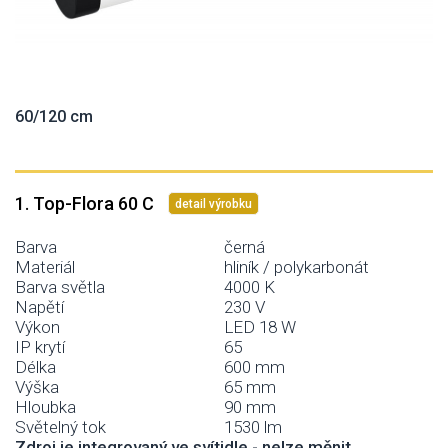
60/120 cm
1. Top-Flora 60 C
detail výrobku
Barva
černá
Materiál
hliník / polykarbonát
Barva světla
4000 K
Napětí
230 V
Výkon
LED 18 W
IP krytí
65
Délka
600 mm
Výška
65 mm
Hloubka
90 mm
Světelný tok
1530 lm
Zdroj je integrovaný ve svítidle - nelze měnit