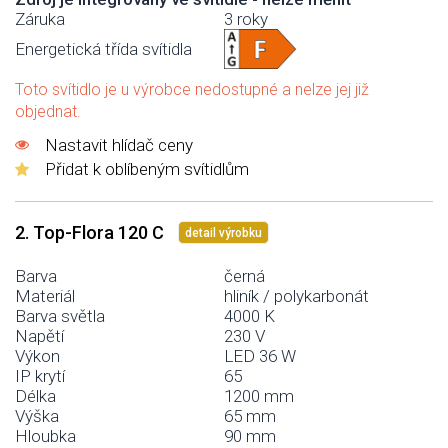
Záruka
3 roky
Energetická třída svítidla
Toto svítidlo je u výrobce nedostupné a nelze jej již
objednat.
Nastavit hlídač ceny
Přidat k oblíbeným svítidlům
2. Top-Flora 120 C
detail výrobku
Barva
černá
Materiál
hliník / polykarbonát
Barva světla
4000 K
Napětí
230 V
Výkon
LED 36 W
IP krytí
65
Délka
1200 mm
Výška
65 mm
Hloubka
90 mm