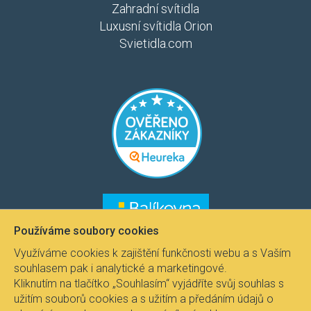
Zahradní svítidla
Luxusní svítidla Orion
Svietidla.com
​​​
​​​​
Používáme soubory cookies
Využíváme cookies k zajištění funkčnosti webu a s Vaším
souhlasem pak i analytické a marketingové.
Kliknutím na tlačítko „Souhlasím“ vyjádříte svůj souhlas s
užitím souborů cookies a s užitím a předáním údajů o