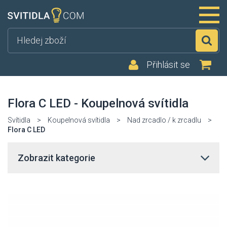
Hl
Přihlásit se
Flora C LED - Koupelnová svítidla
Svítidla
>
Koupelnová svítidla
>
Nad zrcadlo / k zrcadlu
>
Flora C LED
Zobrazit kategorie