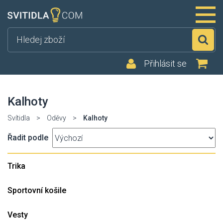
Hl
Přihlásit se
Kalhoty
Svítidla
>
Oděvy
>
Kalhoty
Řadit podle
Trika
Sportovní košile
Vesty