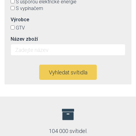
S úsporou elektrické energie
S vypínačem
Výrobce
GTV
Název zboží
Vyhledat svítidla
104 000 svítidel.