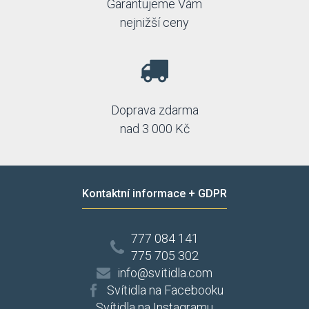
Garantujeme Vám
nejnižší ceny
Doprava zdarma
nad 3 000 Kč
Kontaktní informace + GDPR
777 084 141
775 705 302
info@svitidla.com
Svítidla na Facebooku
Svítidla na Instagramu