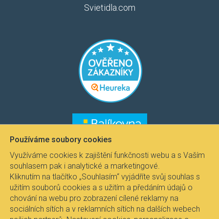
Svietidla.com
​​​
​​​​
Používáme soubory cookies
Využíváme cookies k zajištění funkčnosti webu a s Vaším
souhlasem pak i analytické a marketingové.
Kliknutím na tlačítko „Souhlasím“ vyjádříte svůj souhlas s
užitím souborů cookies a s užitím a předáním údajů o
chování na webu pro zobrazení cílené reklamy na
sociálních sítích a v reklamních sítích na dalších webech