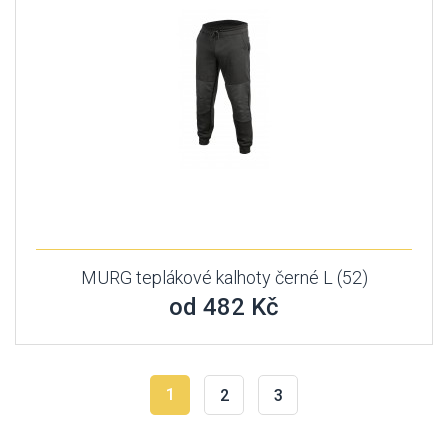
MURG teplákové kalhoty černé L (52)
od 482 Kč
1
2
3