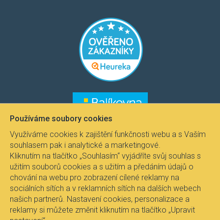
​​​
​​​​
Používáme soubory cookies
Využíváme cookies k zajištění funkčnosti webu a s Vaším
souhlasem pak i analytické a marketingové.
Kliknutím na tlačítko „Souhlasím“ vyjádříte svůj souhlas s
užitím souborů cookies a s užitím a předáním údajů o
chování na webu pro zobrazení cílené reklamy na
sociálních sítích a v reklamních sítích na dalších webech
našich partnerů. Nastavení cookies, personalizace a
reklamy si můžete změnit kliknutím na tlačítko „Upravit