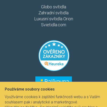
Globo svítidla
Zahradní svítidla
Luxusní svítidla Orion
Svietidla.com
​​​
​​​​
Používáme soubory cookies
Využíváme cookies k zajištění funkčnosti webu a s Vaším
souhlasem pak i analytické a marketingové.