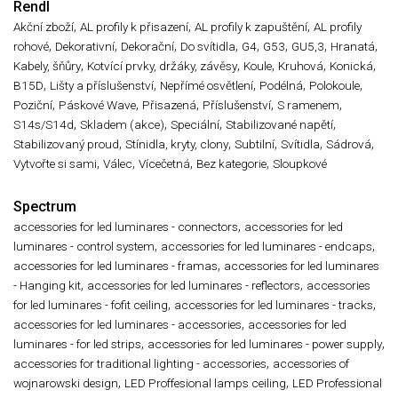
Rendl
,
,
,
Akční zboží
AL profily k přisazení
AL profily k zapuštění
AL profily
,
,
,
,
,
,
,
,
rohové
Dekorativní
Dekorační
Do svítidla
G4
G53
GU5,3
Hranatá
,
,
,
,
,
Kabely, šňůry
Kotvící prvky, držáky, závěsy
Koule
Kruhová
Konická
,
,
,
,
,
B15D
Lišty a příslušenství
Nepřímé osvětlení
Podélná
Polokoule
,
,
,
,
,
Poziční
Páskové Wave
Přisazená
Příslušenství
S ramenem
,
,
,
,
S14s/S14d
Skladem (akce)
Speciální
Stabilizované napětí
,
,
,
,
,
Stabilizovaný proud
Stínidla, kryty, clony
Subtilní
Svítidla
Sádrová
,
,
,
,
Vytvořte si sami
Válec
Vícečetná
Bez kategorie
Sloupkové
Spectrum
,
accessories for led luminares - connectors
accessories for led
,
,
luminares - control system
accessories for led luminares - endcaps
,
accessories for led luminares - framas
accessories for led luminares
,
,
- Hanging kit
accessories for led luminares - reflectors
accessories
,
,
for led luminares - fofit ceiling
accessories for led luminares - tracks
,
accessories for led luminares - accessories
accessories for led
,
,
luminares - for led strips
accessories for led luminares - power supply
,
accessories for traditional lighting - accessories
accessories of
,
,
wojnarowski design
LED Proffesional lamps ceiling
LED Professional