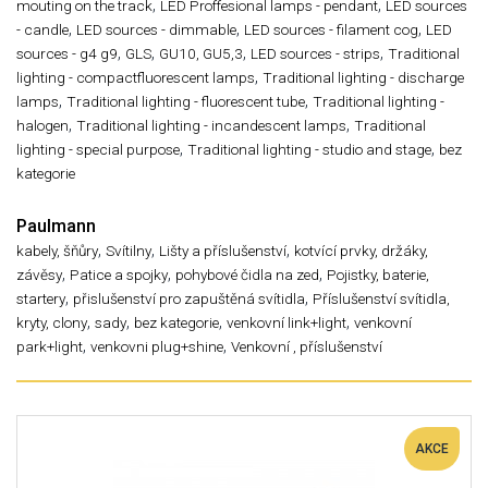
,
,
mouting on the track
LED Proffesional lamps - pendant
LED sources
,
,
,
- candle
LED sources - dimmable
LED sources - filament cog
LED
,
,
,
,
sources - g4 g9
GLS
GU10, GU5,3
LED sources - strips
Traditional
,
lighting - compactfluorescent lamps
Traditional lighting - discharge
,
,
lamps
Traditional lighting - fluorescent tube
Traditional lighting -
,
,
halogen
Traditional lighting - incandescent lamps
Traditional
,
,
lighting - special purpose
Traditional lighting - studio and stage
bez
kategorie
Paulmann
,
,
,
kabely, šňůry
Svítilny
Lišty a příslušenství
kotvící prvky, držáky,
,
,
,
závěsy
Patice a spojky
pohybové čidla na zed
Pojistky, baterie,
,
,
startery
přislušenství pro zapuštěná svítidla
Příslušenství svítidla,
,
,
,
,
kryty, clony
sady
bez kategorie
venkovní link+light
venkovní
,
,
park+light
venkovni plug+shine
Venkovní , příslušenství
AKCE