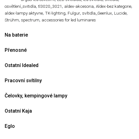
,
,
,
,
osvětlení_svitidla
tl3020_3021
aldex-akcesoria
Aldex-bez kategorie
,
,
,
,
,
aldex-lampy aktyvne
TK-lighting
Fulgur
svítidla_Geenlux
Lucide
,
,
Strühm
spectrum
accessories for led luminares
Na baterie
Přenosné
Ostatní Idealed
Pracovní svítilny
Čelovky, kempingové lampy
Ostatní Kaja
Eglo