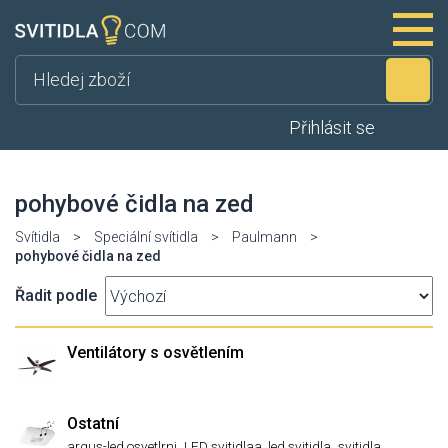
Hl
Přihlásit se
pohybové čidla na zed
Svítidla
>
Speciální svítidla
>
Paulmann
>
pohybové čidla na zed
Řadit podle
Ventilátory s osvětlením
Ostatní
,
,
,
argus-led osvetlrni
LED svitidlaa, led svitidla
svitidla