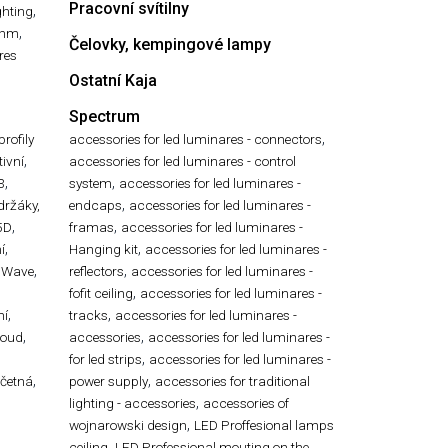
Pracovní svítilny
,
ghting
,
ühm
Čelovky, kempingové lampy
res
Ostatní Kaja
Spectrum
,
profily
accessories for led luminares - connectors
,
ivní
accessories for led luminares - control
,
,
3
system
accessories for led luminares -
,
 držáky,
endcaps
accessories for led luminares -
,
,
5D
framas
accessories for led luminares -
,
,
í
Hanging kit
accessories for led luminares -
,
,
 Wave
reflectors
accessories for led luminares -
,
,
fofit ceiling
accessories for led luminares -
,
,
ní
tracks
accessories for led luminares -
,
,
roud
accessories
accessories for led luminares -
,
for led strips
accessories for led luminares -
,
,
ečetná
power supply
accessories for traditional
,
lighting - accessories
accessories of
,
wojnarowski design
LED Proffesional lamps
,
ceiling
LED Professional mouting on the