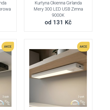
anda
Kurtyna Okienna Girlanda
orowa
Mery 300 LED USB Zimna
9000K
od 131 Kč
AKCE
AKCE