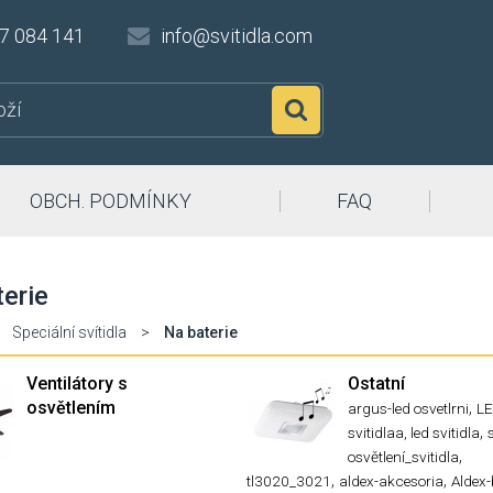
7 084 141
info@svitidla.com
Hledat
OBCH. PODMÍNKY
FAQ
erie
Speciální svítidla
>
Na baterie
Ventilátory s
Ostatní
osvětlením
,
argus-led osvetlrni
L
,
svitidlaa, led svitidla
,
osvětlení_svitidla
,
,
tl3020_3021
aldex-akcesoria
Aldex