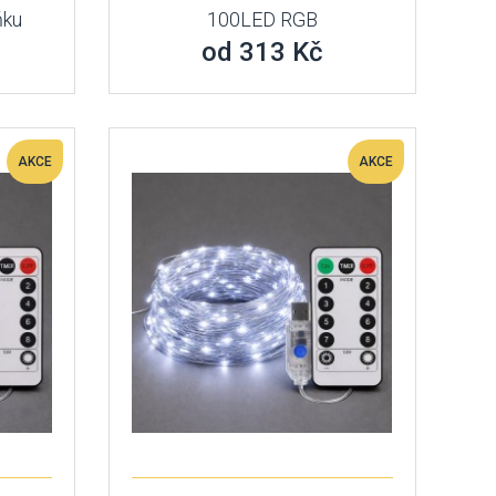
ňku
100LED RGB
od 313 Kč
AKCE
AKCE