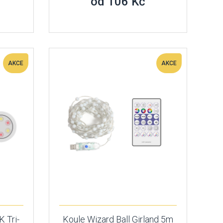
od 106 Kč
AKCE
AKCE
 Tri-
Koule Wizard Ball Girland 5m