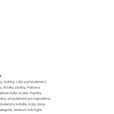
n
,
,
,
ry
Svítilny
Lišty a příslušenství
,
ky, držáky, závěsy
Patice a
,
ybové čidla na zed
Pojistky,
,
rtery
přislušenství pro zapuštěná
,
slušenství svítidla, kryty, clony
,
,
ategorie
venkovní link+light