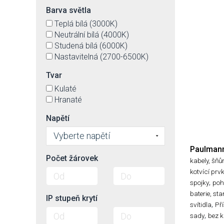
Barva světla
Teplá bílá (3000K)
Neutrální bílá (4000K)
Studená bílá (6000K)
Nastavitelná (2700-6500K)
Tvar
Kulaté
Hranaté
Napětí
Vyberte napětí
Paulman
Počet žárovek
kabely, šňů
kotvící prv
,
spojky
poh
baterie, sta
IP stupeň krytí
,
svítidla
Pří
,
sady
bez k