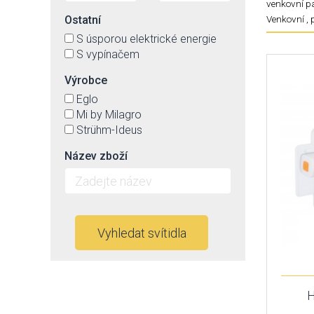
venkovní pa
Ostatní
Venkovní , 
S úsporou elektrické energie
S vypínačem
Výrobce
Eglo
Mi by Milagro
Strühm-Ideus
Název zboží
Vyhledat svítidla