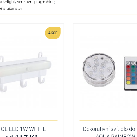
,
,
rk+light
venkovni plug+shine
příslušenství
AKCE
HOL LED 1W WHITE
Dekorativní svítidlo do
AQUA RAINBOW