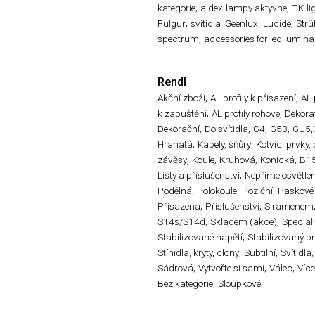
,
,
kategorie
aldex-lampy aktyvne
TK-li
,
,
,
Fulgur
svítidla_Geenlux
Lucide
Str
,
spectrum
accessories for led lumina
Rendl
,
,
Akční zboží
AL profily k přisazení
AL 
,
,
k zapuštění
AL profily rohové
Dekorat
,
,
,
,
Dekorační
Do svítidla
G4
G53
GU5,
,
,
Hranatá
Kabely, šňůry
Kotvící prvky,
,
,
,
,
závěsy
Koule
Kruhová
Konická
B1
,
Lišty a příslušenství
Nepřímé osvětlen
,
,
,
Podélná
Polokoule
Poziční
Páskové
,
,
Přisazená
Příslušenství
S ramenem
,
,
S14s/S14d
Skladem (akce)
Speciál
,
Stabilizované napětí
Stabilizovaný p
,
,
,
Stínidla, kryty, clony
Subtilní
Svítidla
,
,
,
Sádrová
Vytvořte si sami
Válec
Víc
,
Bez kategorie
Sloupkové