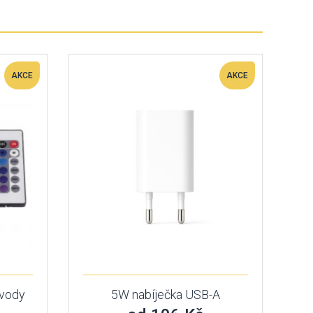
AKCE
AKCE
 vody
5W nabíječka USB-A