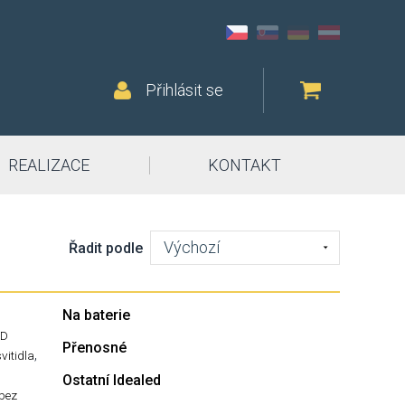
Přihlásit se
REALIZACE
KONTAKT
Výchozí
Řadit podle
Na baterie
ED
Přenosné
,
svitidla
Ostatní Idealed
-bez