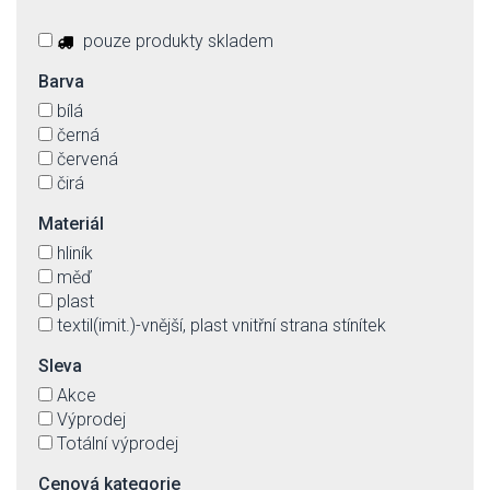
pouze produkty skladem
Barva
bílá
černá
červená
čirá
Materiál
hliník
měď
plast
textil(imit.)-vnější, plast vnitřní strana stínítek
Sleva
Akce
Výprodej
Totální výprodej
Cenová kategorie