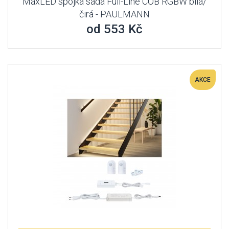
MaxLED spojka sada Full-Line COB RGBW bílá/
čirá - PAULMANN
od 553 Kč
AKCE