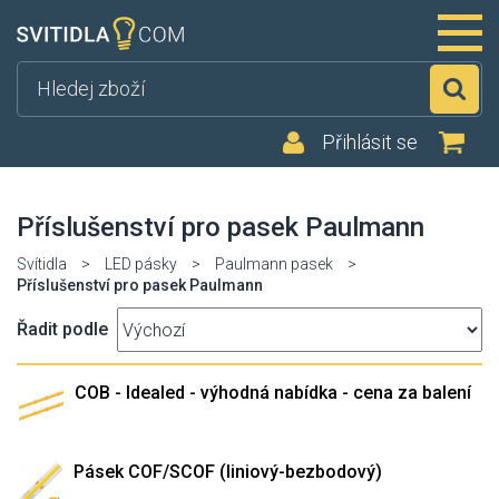
Hl
Přihlásit se
Příslušenství pro pasek Paulmann
Svítidla
>
LED pásky
>
Paulmann pasek
>
Příslušenství pro pasek Paulmann
Řadit podle
COB - Idealed - výhodná nabídka - cena za balení
Pásek COF/SCOF (liniový-bezbodový)