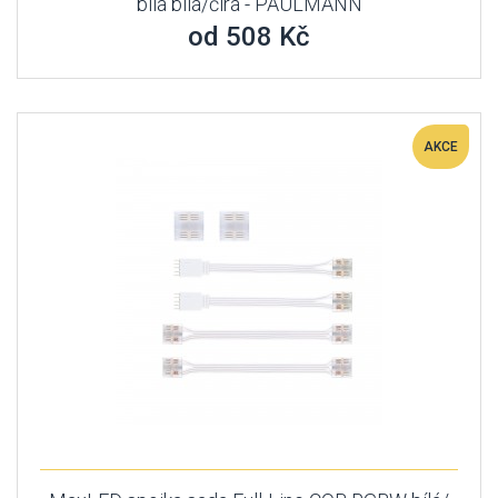
bílá bílá/čirá - PAULMANN
od 508 Kč
AKCE