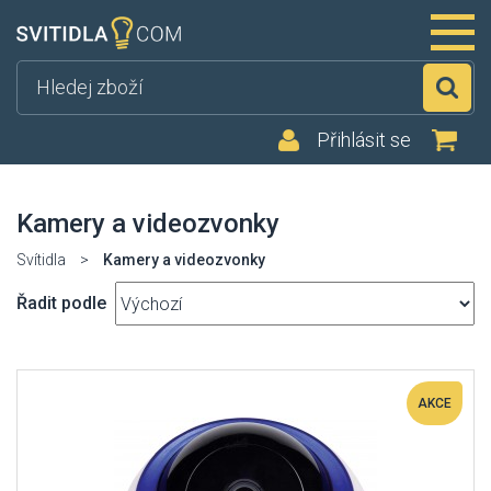
Hl
Přihlásit se
Kamery a videozvonky
Svítidla
>
Kamery a videozvonky
Řadit podle
AKCE