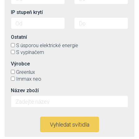
IP stupeň krytí
Ostatní
S úsporou elektrické energie
S vypínačem
Výrobce
Greenlux
Immax neo
Název zboží
Vyhledat svítidla