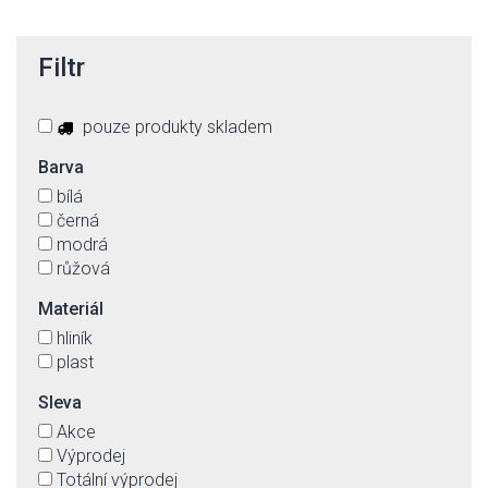
Filtr
pouze produkty skladem
Barva
bílá
černá
modrá
růžová
Materiál
hliník
plast
Sleva
Akce
Výprodej
Totální výprodej