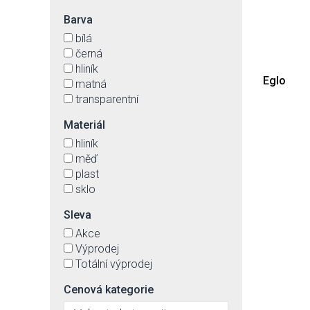
Barva
bílá
černá
hliník
Eglo
matná
transparentní
Materiál
hliník
měď
plast
sklo
Sleva
Akce
Výprodej
Totální výprodej
Cenová kategorie