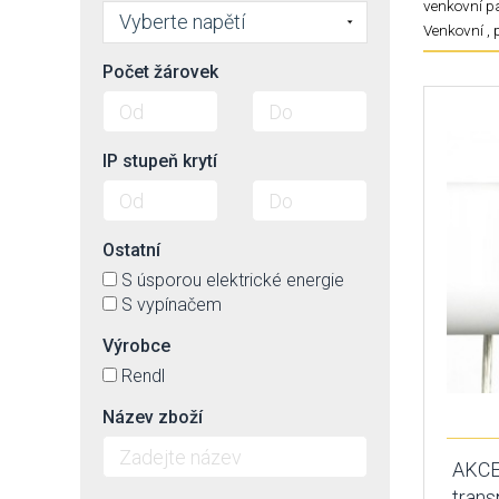
venkovní pa
Vyberte napětí
Venkovní , 
Počet žárovek
IP stupeň krytí
Ostatní
S úsporou elektrické energie
S vypínačem
Výrobce
Rendl
Název zboží
AKCE 
trans