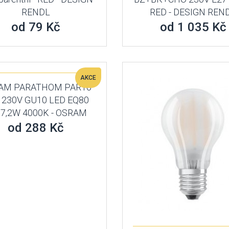
RENDL
RED - DESIGN REN
od 79 Kč
od 1 035 Kč
AKCE
AM PARATHOM PAR16
 230V GU10 LED EQ80
 7,2W 4000K - OSRAM
od 288 Kč