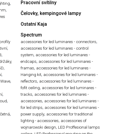
Pracovní svítilny
,
ghting
,
ühm
Čelovky, kempingové lampy
res
Ostatní Kaja
Spectrum
,
profily
accessories for led luminares - connectors
,
ivní
accessories for led luminares - control
,
,
3
system
accessories for led luminares -
,
 držáky,
endcaps
accessories for led luminares -
,
,
5D
framas
accessories for led luminares -
,
,
í
Hanging kit
accessories for led luminares -
,
,
 Wave
reflectors
accessories for led luminares -
,
,
fofit ceiling
accessories for led luminares -
,
,
ní
tracks
accessories for led luminares -
,
,
roud
accessories
accessories for led luminares -
,
for led strips
accessories for led luminares -
,
,
ečetná
power supply
accessories for traditional
,
lighting - accessories
accessories of
,
wojnarowski design
LED Proffesional lamps
,
ceiling
LED Professional mouting on the