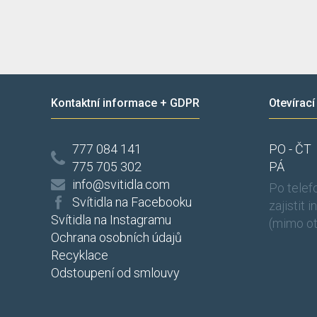
Kontaktní informace + GDPR
Otevírací
777 084 141
PO - ČT
775 705 302
PÁ
info@svitidla.com
Po tele
Svítidla na Facebooku
zajistit 
Svítidla na Instagramu
(mimo ot
Ochrana osobních údajů
Recyklace
Odstoupení od smlouvy