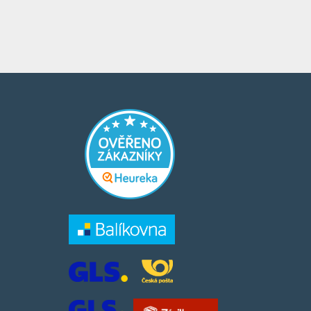
​​​
​​​​