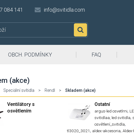
7 084 141
info@svitidla.com
Hledat
OBCH. PODMÍNKY
FAQ
em (akce)
Speciální svítidla
>
Rendl
>
Skladem (akce)
Ventilátory s
Ostatní
osvětlením
,
argus-led osvetlrni
L
,
svitidlaa, led svitidla
,
osvětlení_svitidla
,
,
tl3020_3021
aldex-akcesoria
Aldex