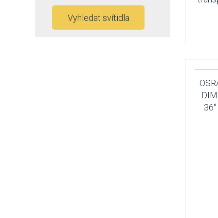
Vyhledat svítidla
OSR
DIM
36°