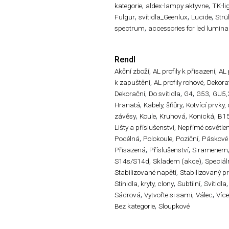
,
,
kategorie
aldex-lampy aktyvne
TK-li
,
,
,
Fulgur
svítidla_Geenlux
Lucide
Str
,
spectrum
accessories for led lumina
Rendl
,
,
Akční zboží
AL profily k přisazení
AL 
,
,
k zapuštění
AL profily rohové
Dekorat
,
,
,
,
Dekorační
Do svítidla
G4
G53
GU5,
,
,
Hranatá
Kabely, šňůry
Kotvící prvky,
,
,
,
,
závěsy
Koule
Kruhová
Konická
B1
,
Lišty a příslušenství
Nepřímé osvětlen
,
,
,
Podélná
Polokoule
Poziční
Páskové
,
,
Přisazená
Příslušenství
S ramenem
,
,
S14s/S14d
Skladem (akce)
Speciál
,
Stabilizované napětí
Stabilizovaný p
,
,
,
Stínidla, kryty, clony
Subtilní
Svítidla
,
,
,
Sádrová
Vytvořte si sami
Válec
Víc
,
Bez kategorie
Sloupkové