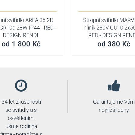
pní svítidlo AREA 35 2D
Stropní svítidlo MARVE
GR10q 28W IP44 - RED -
hliník 230V GU10 2x5
DESIGN RENDL
RED - DESIGN REN
od 1 800 Kč
od 380 Kč
34 let zkušeností
Garantujeme Vám
se svítidly a s
nejnižší ceny
osvětlením.
Jsme rodinná
firma - poradíme s