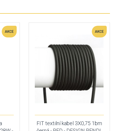
AKCE
AKCE
a
FIT textilní kabel 3X0,75 1bm
28W -
černá - RED - DESIGN RENDL