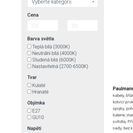
Vyberte kategorii
Cena
Barva světla
Teplá bílá (3000K)
Neutrální bílá (4000K)
Studená bílá (6000K)
Nastavitelná (2700-6500K)
Tvar
Kulaté
Paulman
Hranaté
kabely, šňů
kotvící prv
Objímka
,
spojky
poh
E27
baterie, sta
GU10
,
svítidla
Pří
,
Napětí
sady
bez k