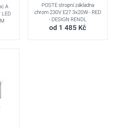
POSTE stropní základna
ic A
chrom 230V E27 3x20W - RED
7 LED
- DESIGN RENDL
AM
od 1 485 Kč