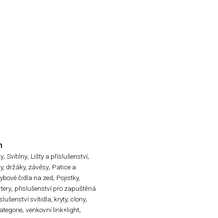
n
,
,
,
ry
Svítilny
Lišty a příslušenství
,
ky, držáky, závěsy
Patice a
,
ybové čidla na zed
Pojistky,
,
rtery
přislušenství pro zapuštěná
,
slušenství svítidla, kryty, clony
,
,
ategorie
venkovní link+light