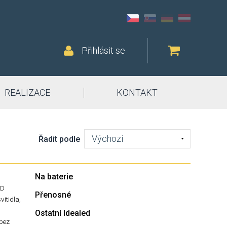
Přihlásit se
REALIZACE
KONTAKT
Výchozí
Řadit podle
Na baterie
ED
Přenosné
,
svitidla
Ostatní Idealed
-bez