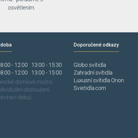
osvětlením.
 doba
Doporučené odkazy
8:00 - 12:00
13:00 - 15:30
Globo svítidla
8:00 - 12:00
13:00 - 15:00
Zahradní svítidla
Luxusní svítidla Orion
fonické domluvě možno
Svietidla.com
individuální obsloužení
evírací dobu).