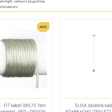
,
,
rk+light
venkovni plug+shine
příslušenství
AKCE
- FIT kabel 3X0,75 1bm
ELISA závěsná sad
parentní - RED - DESIGN
BZ+BK+CHO 230V E27 