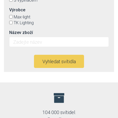
S vypínačem
Výrobce
Max-light
TK Lighting
Název zboží
Vyhledat svítidla
104 000 svítidel.