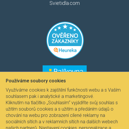
Svietidla.com
​​​
​​​​
Používáme soubory cookies
Využíváme cookies k zajištění funkčnosti webu a s Vaším
souhlasem pak i analytické a marketingové.
Kliknutím na tlačítko „Souhlasím“ vyjádříte svůj souhlas s
užitím souborů cookies a s užitím a předáním údajů o
chování na webu pro zobrazení cílené reklamy na
sociálních sítích a v reklamních sítích na dalších webech
našich partnerů. Nastavení cookies, personalizace a