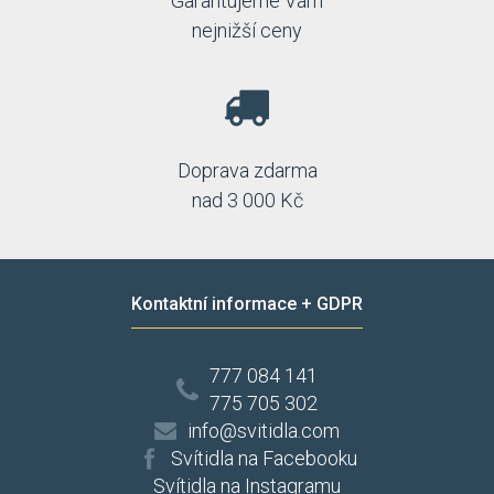
Garantujeme Vám
nejnižší ceny
Doprava zdarma
nad 3 000 Kč
Kontaktní informace + GDPR
777 084 141
775 705 302
info@svitidla.com
Svítidla na Facebooku
Svítidla na Instagramu