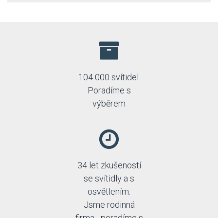
104 000 svítidel.
Poradíme s
výběrem
34 let zkušeností
se svítidly a s
osvětlením.
Jsme rodinná
firma - poradíme s