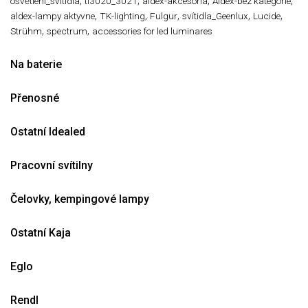
,
,
,
,
osvětlení_svitidla
tl3020_3021
aldex-akcesoria
Aldex-bez kategorie
,
,
,
,
,
aldex-lampy aktyvne
TK-lighting
Fulgur
svítidla_Geenlux
Lucide
,
,
Strühm
spectrum
accessories for led luminares
Na baterie
Přenosné
Ostatní Idealed
Pracovní svítilny
Čelovky, kempingové lampy
Ostatní Kaja
Eglo
Rendl