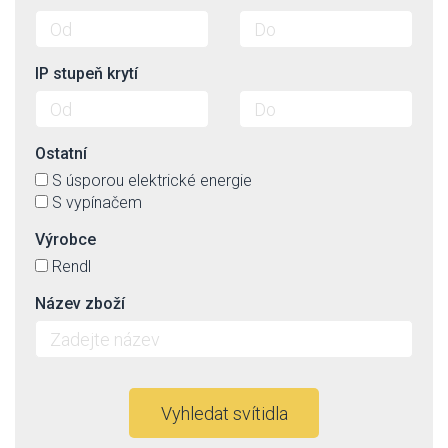
IP stupeň krytí
Ostatní
S úsporou elektrické energie
S vypínačem
Výrobce
Rendl
Název zboží
Vyhledat svítidla