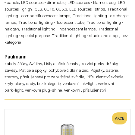
,
,
,
- candle
LED sources - dimmable
LED sources - filament cog
LED
,
,
,
,
sources - g4 g9
GLS
GU10, GU5,3
LED sources - strips
Traditional
,
lighting - compactfluorescent lamps
Traditional lighting - discharge
,
,
lamps
Traditional lighting - fluorescent tube
Traditional lighting -
,
,
halogen
Traditional lighting - incandescent lamps
Traditional
,
,
lighting - special purpose
Traditional lighting - studio and stage
bez
kategorie
Paulmann
,
,
,
kabely, šňůry
Svítilny
Lišty a příslušenství
kotvící prvky, držáky,
,
,
,
závěsy
Patice a spojky
pohybové čidla na zed
Pojistky, baterie,
,
,
startery
přislušenství pro zapuštěná svítidla
Příslušenství svítidla,
,
,
,
,
kryty, clony
sady
bez kategorie
venkovní link+light
venkovní
,
,
park+light
venkovni plug+shine
Venkovní , příslušenství
AKCE