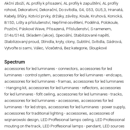
,
,
,
Akční zboží
AL profily k přisazení
AL profily k zapuštění
AL profily
,
,
,
,
,
,
,
,
rohové
Dekorativní
Dekorační
Do svítidla
G4
G53
GU5,3
Hranatá
,
,
,
,
,
Kabely, šňůry
Kotvící prvky, držáky, závěsy
Koule
Kruhová
Konická
,
,
,
,
,
B15D
Lišty a příslušenství
Nepřímé osvětlení
Podélná
Polokoule
,
,
,
,
,
Poziční
Páskové Wave
Přisazená
Příslušenství
S ramenem
,
,
,
,
S14s/S14d
Skladem (akce)
Speciální
Stabilizované napětí
,
,
,
,
,
Stabilizovaný proud
Stínidla, kryty, clony
Subtilní
Svítidla
Sádrová
,
,
,
,
Vytvořte si sami
Válec
Vícečetná
Bez kategorie
Sloupkové
Spectrum
,
accessories for led luminares - connectors
accessories for led
,
,
luminares - control system
accessories for led luminares - endcaps
,
accessories for led luminares - framas
accessories for led luminares
,
,
- Hanging kit
accessories for led luminares - reflectors
accessories
,
,
for led luminares - fofit ceiling
accessories for led luminares - tracks
,
accessories for led luminares - accessories
accessories for led
,
,
luminares - for led strips
accessories for led luminares - power supply
,
accessories for traditional lighting - accessories
accessories of
,
,
wojnarowski design
LED Proffesional lamps ceiling
LED Professional
,
,
mouting on the track
LED Proffesional lamps - pendant
LED sources