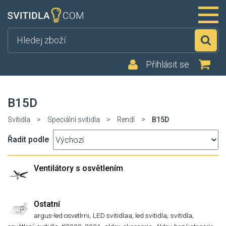
Hl
Přihlásit se
B15D
Svítidla
>
Speciální svítidla
>
Rendl
>
B15D
Řadit podle
Ventilátory s osvětlením
Ostatní
,
,
,
argus-led osvetlrni
LED svitidlaa, led svitidla
svitidla