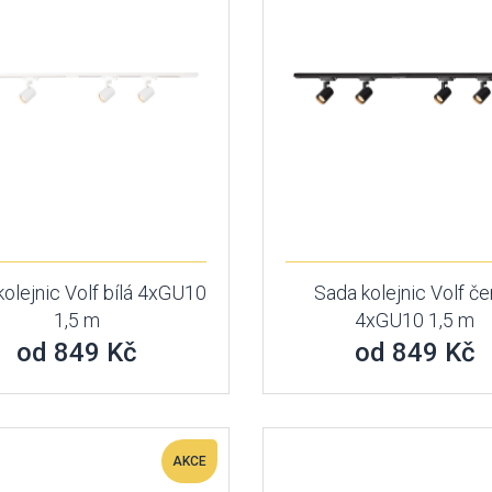
olejnic Volf bílá 4xGU10
Sada kolejnic Volf če
1,5 m
4xGU10 1,5 m
od 849 Kč
od 849 Kč
AKCE