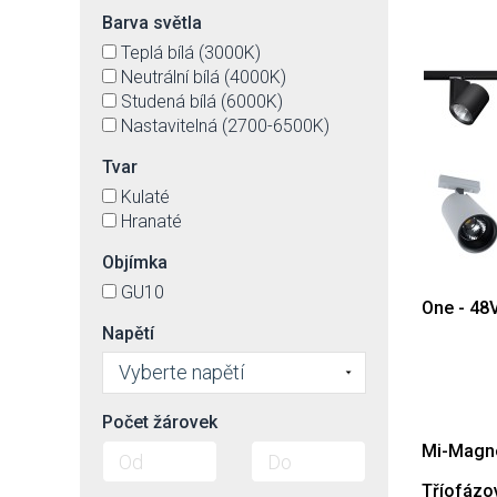
Barva světla
Teplá bílá (3000K)
Neutrální bílá (4000K)
Studená bílá (6000K)
Nastavitelná (2700-6500K)
Tvar
Kulaté
Hranaté
Objímka
GU10
One - 48
Napětí
Vyberte napětí
Počet žárovek
Mi-Magne
Tříofázo