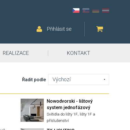
Přihlásit se
REALIZACE
KONTAKT
Výchozí
Řadit podle
Nowodvorski - lištový
system jednofázový
,
Svítidla do lišty 1F
lišty 1F a
příslušenství