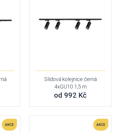
rná
Slídová kolejnice černá
4xGU10 1,5 m
od 992 Kč
AKCE
AKCE