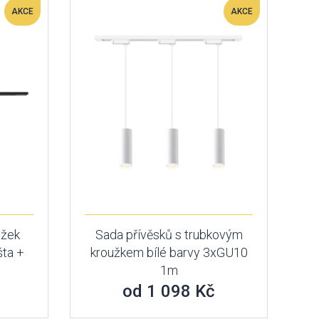
AKCE
AKCE
užek
Sada přívěsků s trubkovým
šta +
kroužkem bílé barvy 3xGU10
1m
od 1 098 Kč