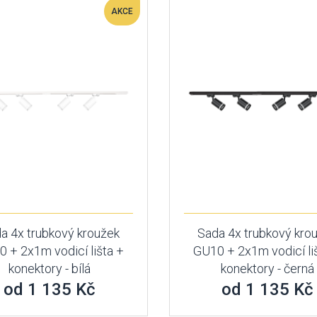
AKCE
a 4x trubkový kroužek
Sada 4x trubkový kro
 + 2x1m vodicí lišta +
GU10 + 2x1m vodicí li
konektory - bílá
konektory - černá
od 1 135 Kč
od 1 135 Kč