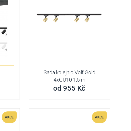
Sada kolejnic Volf Gold
6
4xGU10 1,5 m
od 955 Kč
AKCE
AKCE