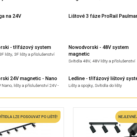
ga na 24V
Lištové 3 fáze ProRail Paulma
ski - třífázový system
Nowodvorski - 48V system
,
magnetic
3F lišty
3F lišty a příslušenství
,
Svítidla 48V
48V lišty a příslušenství
ski 24V magnetic - Nano
Ledline - třífázový lištový sys
,
,
4V Nano
lišty a příslušenství 24V -
Lišty a spojky
Svítidla do lišty
VÍTIDLA LZE POSOUVAT PO LIŠTĚ!
NEJLEVNĚJ