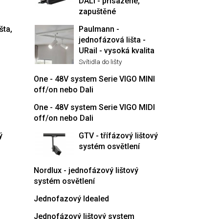
DALI - přisazené,
zapuštěné
šta,
Paulmann -
jednofázová lišta -
URail - vysoká kvalita
Svítidla do lišty
One - 48V system Serie VIGO MINI
off/on nebo Dali
One - 48V system Serie VIGO MIDI
off/on nebo Dali
ý
GTV - třífázový lištový
systém osvětlení
Nordlux - jednofázový lištový
systém osvětlení
Jednofazový Idealed
Jednofázový lištový system