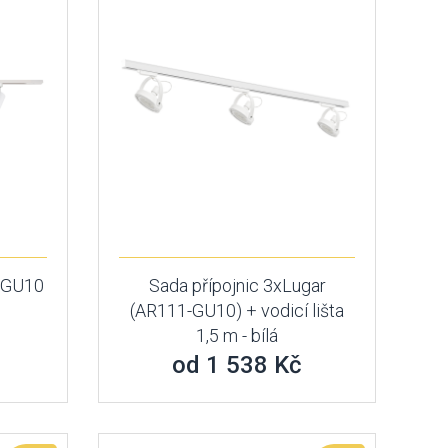
4xGU10
Sada přípojnic 3xLugar
(AR111-GU10) + vodicí lišta
1,5 m - bílá
od 1 538 Kč