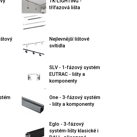
ový
TK-LIGHTING -
třífazová lišta
ištový
Nejlevnější lištové
svítidla
SLV - 1-fázový systém
EUTRAC - lišty a
komponenty
ystém
One - 3-fázový systém
- lišty a komponenty
Eglo - 3-fázový
systém-lišty klasické i