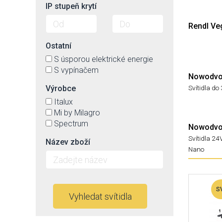
IP stupeň krytí
Rendl Ve
Ostatní
S úsporou elektrické energie
S vypínačem
Nowodvor
Svítidla do 
Výrobce
Italux
Mi by Milagro
Spectrum
Nowodvor
Svítidla 2
Název zboží
Nano
S
Vyhledat svítidla