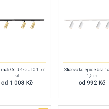
 Track Gold 4xGU10 1,5m
Slídová kolejnice bílá 
kit
1,5 m
od 1 008 Kč
od 992 Kč