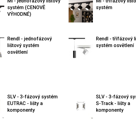
Mi - jednofázový lištový
Mi - třífázový lišt
systém (CENOVĚ
systém
VÝHODNÉ)
Rendl - jednofázový
Rendl - třífázový l
lištový systém
systém osvětlení
osvětlení
SLV - 3-fázový systém
SLV - 3-fázový s
EUTRAC - lišty a
S-Track - lišty a
komponenty
komponenty