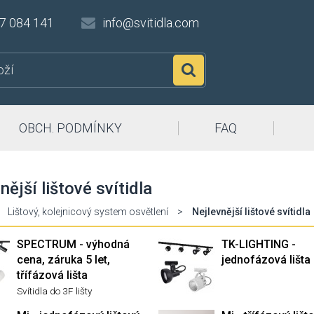
7 084 141
info@svitidla.com
Hledat
OBCH. PODMÍNKY
FAQ
nější lištové svítidla
Lištový, kolejnicový system osvětlení
>
Nejlevnější lištové svítidla
SPECTRUM - výhodná
TK-LIGHTING -
cena, záruka 5 let,
jednofázová lišta
třífázová lišta
Svítidla do 3F lišty