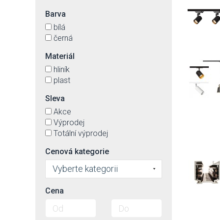
Barva
bílá
černá
Materiál
hliník
plast
Sleva
Akce
Výprodej
Totální výprodej
Cenová kategorie
Vyberte kategorii
Cena