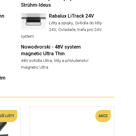
Strühm-Ideus
nn
Rabalux LiTrack 24V
,
Lišty a spojky
Svítidla do lišty
,
24V
Ovladače, trafa pro 24V
system
Nowodvorski - 48V system
magnetic Ultra Thin
,
48V svítidla Ultra
lišty a příslušenství
magnetic Ultra
tém
ŠÍ LIŠTY
AKCE