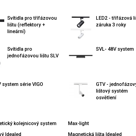
Svítidla pro třífázovou
LED2 - třífázová li
lištu (reflektory +
záruka 3 roky
lineární)
Svítidla pro
SVL- 48V system
jednofázovou lištu SLV
V system série VIGO
GTV - jednofázov
lištový systém
osvětlení
tický kolejnicový system
Max-light
vý Idealed
Magnetická lišta Idealed