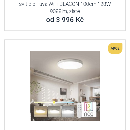
svítidlo Tuya WiFi BEACON 100cm 128W
9088lm, zlaté
od 3 996 Kč
AKCE