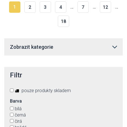
1
…
…
…
2
3
4
7
12
18
Zobrazit kategorie
Filtr
pouze produkty skladem
Barva
bílá
černá
čirá