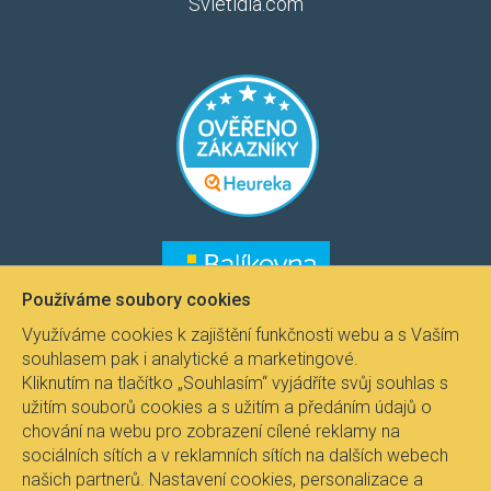
Svietidla.com
​​​
​​​​
Používáme soubory cookies
Využíváme cookies k zajištění funkčnosti webu a s Vaším
souhlasem pak i analytické a marketingové.
Kliknutím na tlačítko „Souhlasím“ vyjádříte svůj souhlas s
užitím souborů cookies a s užitím a předáním údajů o
chování na webu pro zobrazení cílené reklamy na
sociálních sítích a v reklamních sítích na dalších webech
našich partnerů. Nastavení cookies, personalizace a