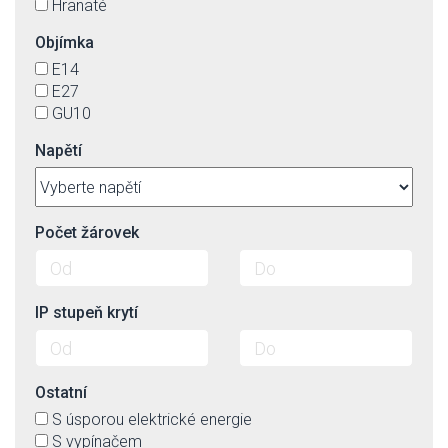
Hranaté
Objímka
E14
E27
GU10
Napětí
Počet žárovek
IP stupeň krytí
Ostatní
S úsporou elektrické energie
S vypínačem