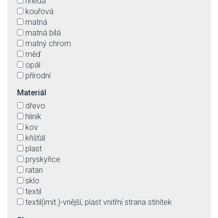
hnědá
kouřová
matná
matná bílá
matný chrom
měď
opál
přírodní
stříbrná
Materiál
šedá
dřevo
zlatá
hliník
kov
křišťál
plast
pryskyřice
ratan
sklo
textil
textil(imit.)-vnější, plast vnitřní strana stínítek