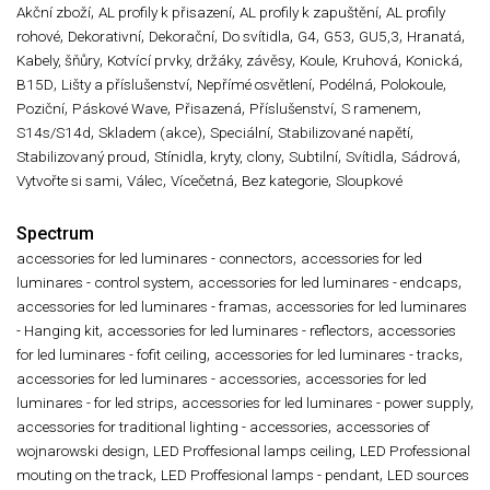
,
,
,
Akční zboží
AL profily k přisazení
AL profily k zapuštění
AL profily
,
,
,
,
,
,
,
,
rohové
Dekorativní
Dekorační
Do svítidla
G4
G53
GU5,3
Hranatá
,
,
,
,
,
Kabely, šňůry
Kotvící prvky, držáky, závěsy
Koule
Kruhová
Konická
,
,
,
,
,
B15D
Lišty a příslušenství
Nepřímé osvětlení
Podélná
Polokoule
,
,
,
,
,
Poziční
Páskové Wave
Přisazená
Příslušenství
S ramenem
,
,
,
,
S14s/S14d
Skladem (akce)
Speciální
Stabilizované napětí
,
,
,
,
,
Stabilizovaný proud
Stínidla, kryty, clony
Subtilní
Svítidla
Sádrová
,
,
,
,
Vytvořte si sami
Válec
Vícečetná
Bez kategorie
Sloupkové
Spectrum
,
accessories for led luminares - connectors
accessories for led
,
,
luminares - control system
accessories for led luminares - endcaps
,
accessories for led luminares - framas
accessories for led luminares
,
,
- Hanging kit
accessories for led luminares - reflectors
accessories
,
,
for led luminares - fofit ceiling
accessories for led luminares - tracks
,
accessories for led luminares - accessories
accessories for led
,
,
luminares - for led strips
accessories for led luminares - power supply
,
accessories for traditional lighting - accessories
accessories of
,
,
wojnarowski design
LED Proffesional lamps ceiling
LED Professional
,
,
mouting on the track
LED Proffesional lamps - pendant
LED sources