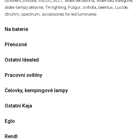
,
,
,
,
osvětlení_svitidla
tl3020_3021
aldex-akcesoria
Aldex-bez kategorie
,
,
,
,
,
aldex-lampy aktyvne
TK-lighting
Fulgur
svítidla_Geenlux
Lucide
,
,
Strühm
spectrum
accessories for led luminares
Na baterie
Přenosné
Ostatní Idealed
Pracovní svítilny
Čelovky, kempingové lampy
Ostatní Kaja
Eglo
Rendl