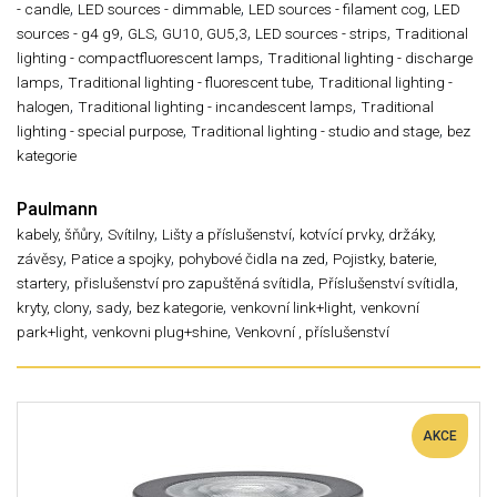
,
,
,
- candle
LED sources - dimmable
LED sources - filament cog
LED
,
,
,
,
sources - g4 g9
GLS
GU10, GU5,3
LED sources - strips
Traditional
,
lighting - compactfluorescent lamps
Traditional lighting - discharge
,
,
lamps
Traditional lighting - fluorescent tube
Traditional lighting -
,
,
halogen
Traditional lighting - incandescent lamps
Traditional
,
,
lighting - special purpose
Traditional lighting - studio and stage
bez
kategorie
Paulmann
,
,
,
kabely, šňůry
Svítilny
Lišty a příslušenství
kotvící prvky, držáky,
,
,
,
závěsy
Patice a spojky
pohybové čidla na zed
Pojistky, baterie,
,
,
startery
přislušenství pro zapuštěná svítidla
Příslušenství svítidla,
,
,
,
,
kryty, clony
sady
bez kategorie
venkovní link+light
venkovní
,
,
park+light
venkovni plug+shine
Venkovní , příslušenství
AKCE