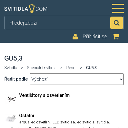
Hl
Přihlásit se
GU5,3
Svítidla
>
Speciální svítidla
>
Rendl
>
GU5,3
Řadit podle
Ventilátory s osvětlením
Ostatní
,
,
,
argus-led osvetlrni
LED svitidlaa, led svitidla
svitidla