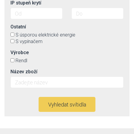
IP stupeň krytí
Ostatní
S úsporou elektrické energie
S vypínačem
Výrobce
Rendl
Název zboží
Vyhledat svítidla