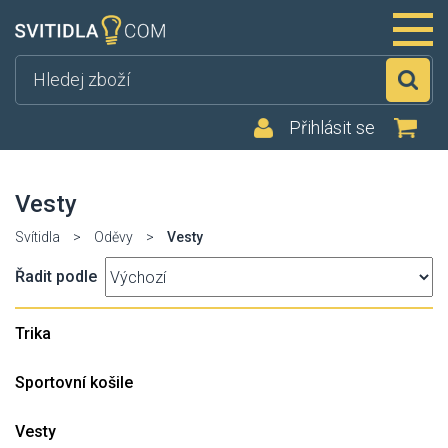
Hl
Přihlásit se
Vesty
Svítidla
>
Oděvy
>
Vesty
Řadit podle
Trika
Sportovní košile
Vesty