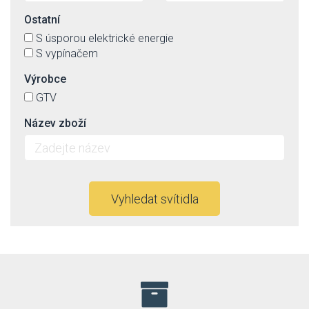
Ostatní
S úsporou elektrické energie
S vypínačem
Výrobce
GTV
Název zboží
Vyhledat svítidla