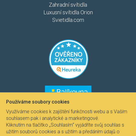
Zahradní svítidla
Luxusní svítidla Orion
Svietidla.com
​​​
​​​​
Používáme soubory cookies
Využíváme cookies k zajištění funkčnosti webu a s Vaším
souhlasem pak i analytické a marketingové.
Kliknutím na tlačítko „Souhlasím“ vyjádříte svůj souhlas s
užitím souborů cookies a s užitím a předáním údajů o