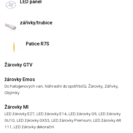
LED panel
zářivky/trubice
Patice R7S
Žárovky GTV
žárovky Emos
,
,
,
,
Do halogenových van
Náhradní do spotřrbičů
Žárovky
Zářivky
Objímky
Žárovky MI
,
,
,
LED žárovky E27
LED žárovky E14
LED žárovky G9
LED žárovky
,
,
,
GU10
LED žárovky GX53
LED žárovky Premium
LED žárovky AR
,
111
LED žárovky dekorační