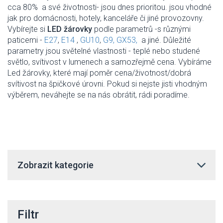
cca 80% a své životnosti- jsou dnes prioritou. jsou vhodné
jak pro domácnosti, hotely, kanceláře či jiné provozovny.
Vybírejte si
LED žárovky
podle parametrů -
s různými
paticemi -
E27
,
E14
,
GU10
,
G9,
GX53,
a jiné. Důležité
parametry jsou světelné vlastnosti -
teplé nebo studené
světlo, svítivost v lumenech a samozřejmě cena. Vybíráme
Led žárovky, které mají poměr cena/životnost/dobrá
svítivost na špičkové úrovni. Pokud si nejste jisti vhodným
výběrem, neváhejte se na nás obrátit, rádi poradíme.
Zobrazit kategorie
Filtr