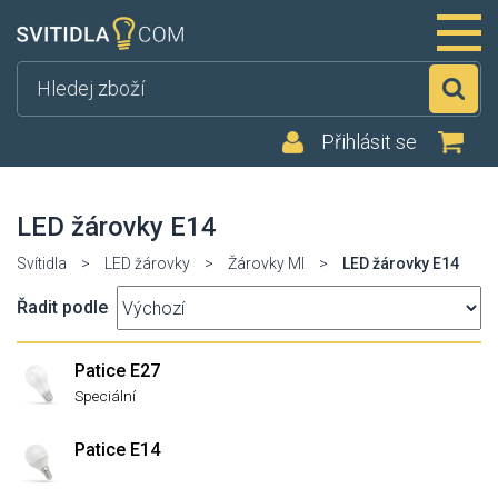
Hl
Přihlásit se
LED žárovky E14
Svítidla
>
LED žárovky
>
Žárovky MI
>
LED žárovky E14
Řadit podle
Patice E27
Speciální
Patice E14