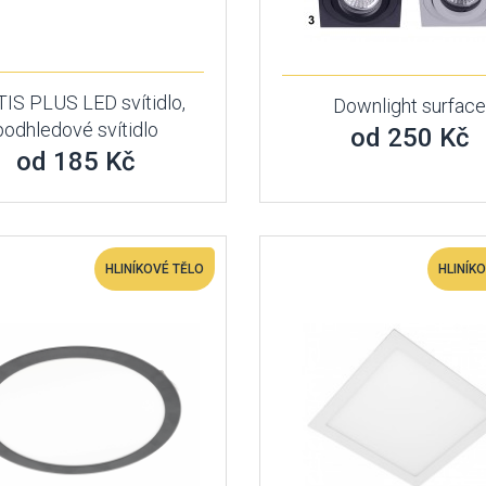
IS PLUS LED svítidlo,
Downlight surfac
podhledové svítidlo
od 250 Kč
od 185 Kč
HLINÍKOVÉ TĚLO
HLINÍK