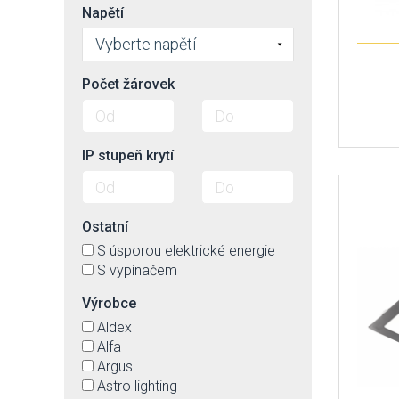
GY6,35
žlutá
Napětí
Vyberte napětí
Počet žárovek
IP stupeň krytí
Ostatní
S úsporou elektrické energie
S vypínačem
Výrobce
Aldex
Alfa
Argus
Astro lighting