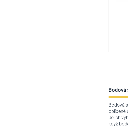
Ledline
Linealight
Lucide
Luminex
Lummax2
Markslöjd
Massive
Max-light
Mi by Milagro
Nordlux
Nowodvorski
Orion
Orno
Palnas
Bodová s
Panlux
Paulmann
Bodová sv
Perenz
oblíbené 
Philips
Jejich vý
Prezent
když bodo
Rabalux