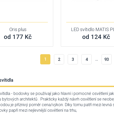
Oris plus
LED svítidlo MATIS 
od 177 Kč
od 124 Kč
1
…
2
3
4
93
vítidla
ítidla - bodovky se používají jako hlavní i pomocné osvětlení ja
u bytových architektů . Prakticky každý návrh osvětlení se neob
hodou je příznivý poměr cena/výkon. Díky tomu patří mezi levná sví
vky papří mezi nejlevnější osvětlení na trhu,