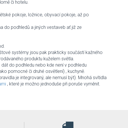
omě či hotelu.
dětské pokoje, ložnice, obyvací pokoje, až po
na do podhledů a jiných vestaveb ať již ze
od.
 lištové systémy jsou pak prakticky součástí kažného
í prodávaného produktu kuželem světla.
e dát do podhledu nebo kde není v podhledu
ako pomocné či druhé osvětlení) , kuchyně.
pravidla je integrovaný, ale nemusí být). Mnohá svítidla
ami
, které je možno jednoduše při poruše vyměnit.