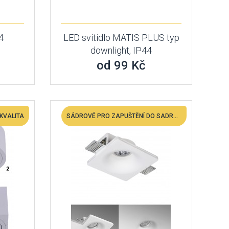
4
LED svítidlo MATIS PLUS typ
downlight, IP44
od 99 Kč
KVALITA
SÁDROVÉ PRO ZAPUŠTĚNÍ DO SADROKARTONU