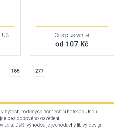
PLUS
Oris plus white
od 107 Kč
…
…
185
277
k v bytech, rodinných domech či hotelích. Jsou
ejde bez bodového osvětlení.
tidla. Další výhodou je jednoduchý líbivý design. I