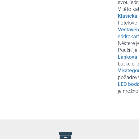
svou jedn
Reality
V této kat
Rendl
Klasická 
Searchlight
hotelové 
Schrack
Vestavěné
Sigma
sádrokar
SLV
Některé j
Sollux
Použití j
Spectrum
Lanková a
Strühm-Ideus
butiku či
Temar
V kategor
TK Lighting
požadovan
Top-light
LED bodov
Trio
je možno z
Wofi