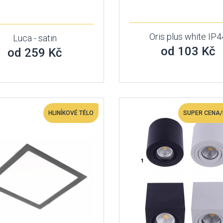
Oris plus white IP4
Luca - satin
od 103 Kč
od 259 Kč
HLINÍKOVÉ TĚLO
SUPER CENA/