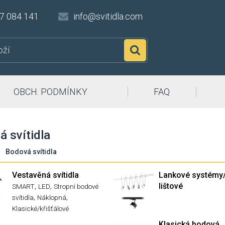
7 084 141
info@svitidla.com
Hledat
OBCH. PODMÍNKY
FAQ
 svítidla
Bodová svítidla
Vestavěná svítidla
Lankové systémy
,
,
lištové
SMART
LED
Stropní bodové
,
,
svítidla
Náklopná
Klasické/křišťálové
Klasická bodová