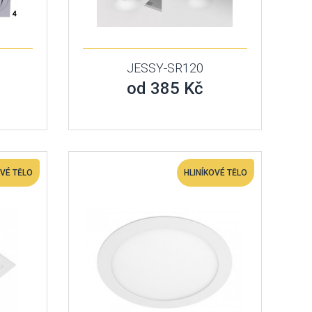
e
JESSY-SR120
od 385 Kč
OVÉ TĚLO
HLINÍKOVÉ TĚLO