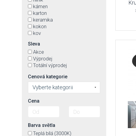
chrom-lesklý
Kru
kámen
jantar
karton
kartáčovaný hliník
keramika
koňaková
kokon
kouřová
kov
krémová
křišťál
matná
Sleva
MDF
matná bílá
Akce
měď
matná černá
Výprodej
mosaz
matná mosaz
Totální výprodej
nerez
matný chrom
ocel
matný nikl
Cenová kategorie
papír
mátová
peří
Vyberte kategorii
měď
plast
mléčná
plexisklo
Cena
modrá
polykarbonát
mosazná
polypropylene pp
nerez
Polystyren
nikl
Barva světla
pryskyřice
ocel
překližka
Teplá bílá (3000K)
opál