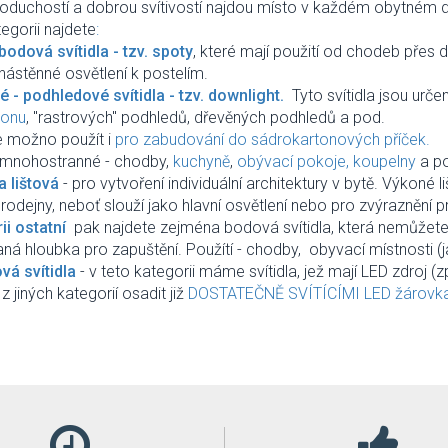
oduchostí a dobrou svítivostí najdou místo v každém obytném d
egorii najdete
:
bodová svítidla - tzv. spoty
, které mají použití od chodeb přes 
nástěnné osvětlení k postelím.
 - podhledové svítidla - tzv. downlight.
Tyto svítidla jsou urče
tonu
, "rastrových" podhledů, dřevěných podhledů a pod.
e možno použít i
pro zabudování do sádrokartonových příček.
e mnohostranné - chodby,
kuchyně
,
obývací pokoje,
koupelny
a p
 lištová
- pro vytvoření individuální architektury v bytě. Výkoné
 prodejny, neboť slouží jako hlavní osvětlení nebo pro zvýrazněn
ii ostatní
pak najdete zejména bodová svítidla, která nemůžet
á hloubka pro zapuštění. Použítí - chodby, obyvací místnosti (j
á svítidla
- v teto kategorii máme svítidla, jež mají LED zdroj (z
 jiných kategorií osadit již
DOSTATEČNĚ SVÍTÍCÍMI LED žárovk