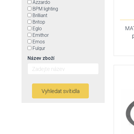
Azzardo
BPM lighting
Brilliant
Britop
MAT
Eglo
Emithor
Emos
Fulgur
Globo
Název zboží
Greenlux
GTV
Holdbox
Honsel
Idea led
Vyhledat svítidla
Ideal Lux
Immax neo
Italux
Kaja
Kanlux
Keter lighting
Led2