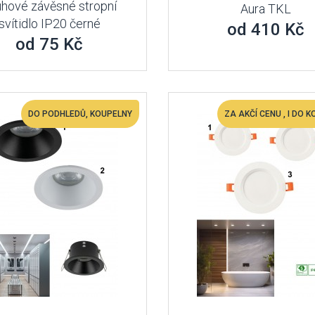
hové závěsné stropní
Aura TKL
svítidlo IP20 černé
od 410 Kč
od 75 Kč
DO PODHLEDŮ, KOUPELNY
ZA AKČÍ CENU , I DO 