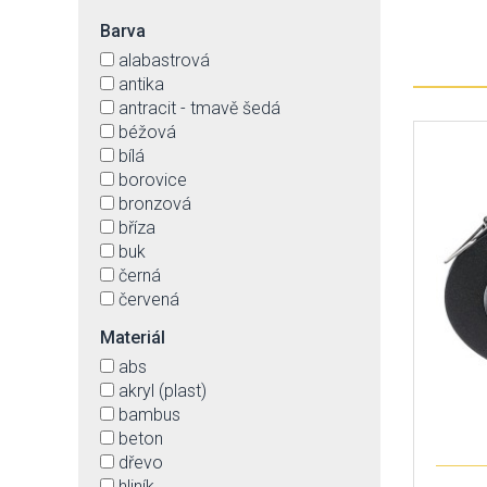
Barva
alabastrová
antika
antracit - tmavě šedá
béžová
bílá
borovice
bronzová
bříza
buk
černá
červená
čirá
Materiál
dub
abs
fialová
akryl (plast)
grafit
bambus
hliník
beton
hnědá
dřevo
hnědá antika
hliník