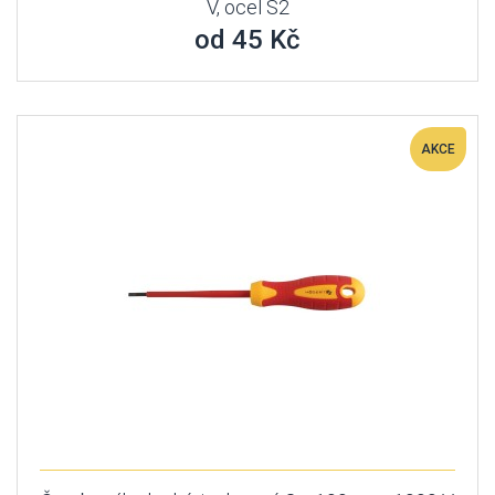
V, ocel S2
od 45 Kč
AKCE