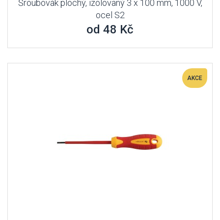
Šroubovák plochý, izolovaný 3 x 100 mm, 1000 V,
ocel S2
od 48 Kč
AKCE