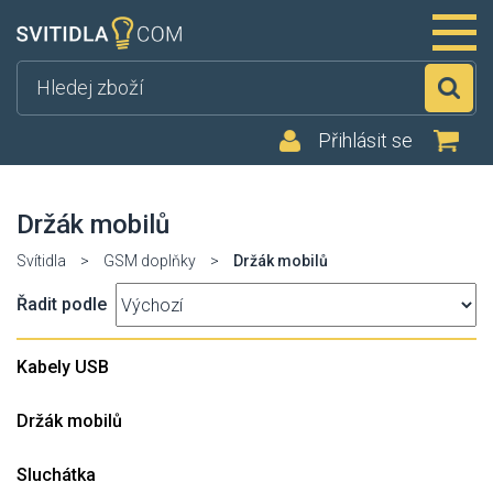
Hl
Přihlásit se
Držák mobilů
Svítidla
>
GSM doplňky
>
Držák mobilů
Řadit podle
Kabely USB
Držák mobilů
Sluchátka