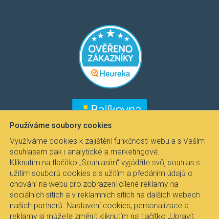
​​​
​​​​
Používáme soubory cookies
Využíváme cookies k zajištění funkčnosti webu a s Vaším
souhlasem pak i analytické a marketingové.
Kliknutím na tlačítko „Souhlasím“ vyjádříte svůj souhlas s
užitím souborů cookies a s užitím a předáním údajů o
chování na webu pro zobrazení cílené reklamy na
sociálních sítích a v reklamních sítích na dalších webech
našich partnerů. Nastavení cookies, personalizace a
reklamy si můžete změnit kliknutím na tlačítko „Upravit