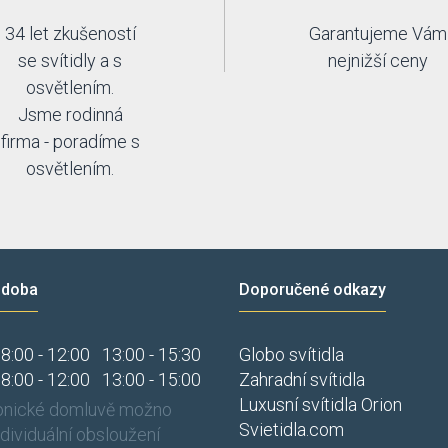
34 let zkušeností
Garantujeme Vám
se svítidly a s
nejnižší ceny
osvětlením.
Jsme rodinná
firma - poradíme s
osvětlením.
 doba
Doporučené odkazy
8:00 - 12:00
13:00 - 15:30
Globo svítidla
8:00 - 12:00
13:00 - 15:00
Zahradní svítidla
Luxusní svítidla Orion
fonické domluvě možno
Svietidla.com
individuální obsloužení