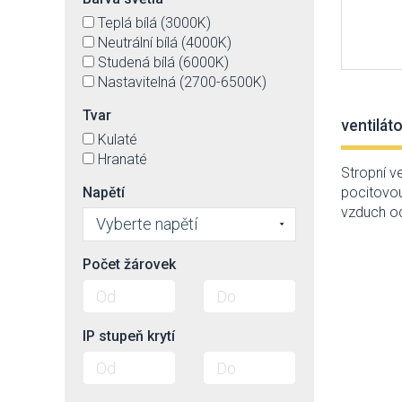
Teplá bílá (3000K)
Neutrální bílá (4000K)
Studená bílá (6000K)
Nastavitelná (2700-6500K)
Tvar
ventiláto
Kulaté
Hranaté
Stropní ve
Napětí
pocitovou
vzduch od
Vyberte napětí
Počet žárovek
IP stupeň krytí