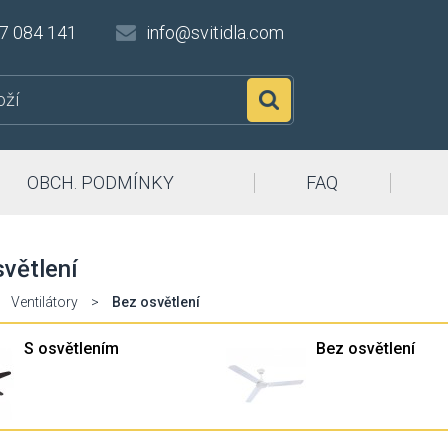
7 084 141
info@svitidla.com
Hledat
OBCH. PODMÍNKY
FAQ
větlení
Ventilátory
>
Bez osvětlení
S osvětlením
Bez osvětlení