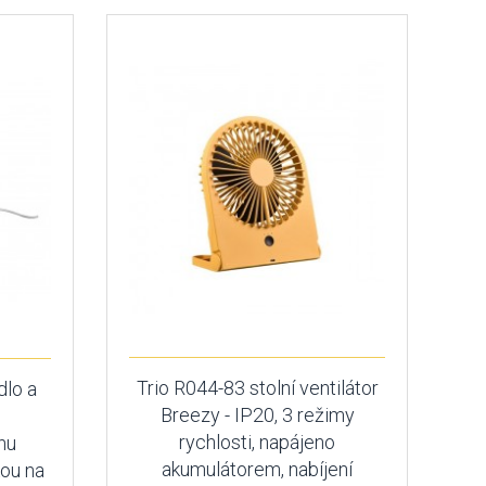
Trio R044-83 stolní ventilátor
dlo a
Breezy - IP20, 3 režimy
e
rychlosti, napájeno
hu
akumulátorem, nabíjení
kou na