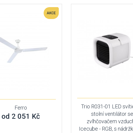
AKCE
Trio R031-01 LED svíti
Ferro
stolní ventilátor s
od 2 051 Kč
zvlhčovačem vzduc
Icecube - RGB, s nádrž