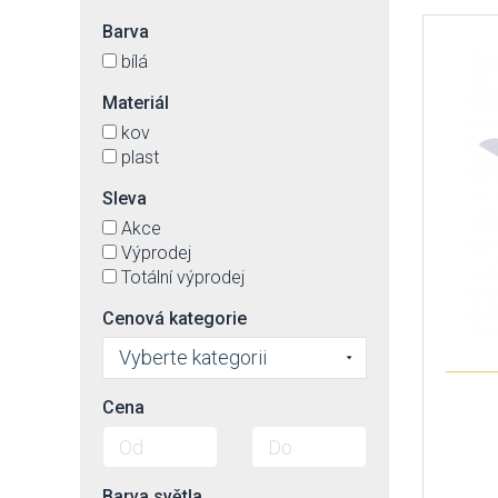
Barva
bílá
Materiál
kov
plast
Sleva
Akce
Výprodej
Totální výprodej
Cenová kategorie
Vyberte kategorii
Cena
Barva světla