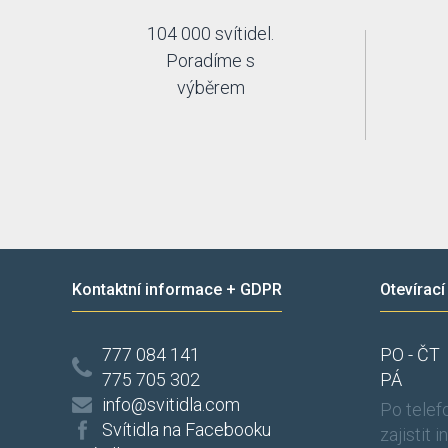
104 000 svítidel.
Poradíme s
výběrem
Kontaktní informace + GDPR
Otevírací
777 084 141
PO - ČT
775 705 302
PÁ
info@svitidla.com
Po tele
Svítidla na Facebooku
zajistit 