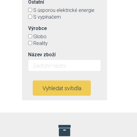
Ostatní
S úsporou elektrické energie
S vypínačem
Výrobce
Globo
Reality
Název zboží
Vyhledat svítidla