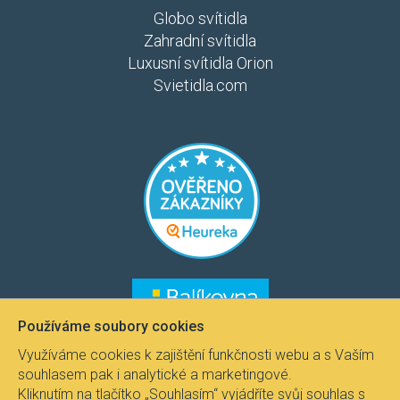
Globo svítidla
Zahradní svítidla
Luxusní svítidla Orion
Svietidla.com
​​​
​​​​
Používáme soubory cookies
Využíváme cookies k zajištění funkčnosti webu a s Vaším
souhlasem pak i analytické a marketingové.
Kliknutím na tlačítko „Souhlasím“ vyjádříte svůj souhlas s