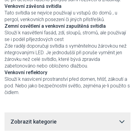
Venkovní závěsná svítidla
Tato svítidla se nejvíce používají u vstupů do domů , u
pergol, venkovních posezení či jiných přístřešků.
Zemní osvětlení a venkovní zapuštěná svítidla
Slouží k nasvětlení fasád, zdí, sloupů, stromů, ale používají
se i podél příjezdových cest
Zde raději doporučuji svítidla s vyměnitelnou žárovkou než
integrovanými LED. Je jednodušší při poruše vyměnit jen
žárovku než celé svítidlo, které bývá zpravida
zabetonováno nebo obloženo dlažbou.
Venkovní reflektory
Slouží k nasvícení prostranství před domen, hřišť, zákoutí a
pod. Nebo jako bezpečnostní světlo, zejména je-li použito s
čidlem.
Zobrazit kategorie