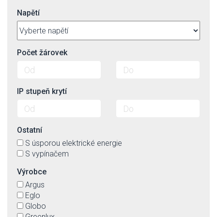
Napětí
Počet žárovek
IP stupeň krytí
Ostatní
S úsporou elektrické energie
S vypínačem
Výrobce
Argus
Eglo
Globo
Greenlux