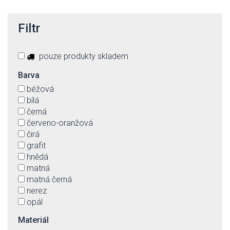
Filtr
pouze produkty skladem
Barva
béžová
bílá
černá
červeno-oranžová
čirá
grafit
hnědá
matná
matná černá
nerez
opál
rezavá
Materiál
růžová