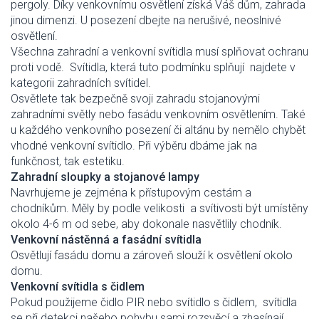
pergoly. Díky venkovnímu osvětlení získá Váš dům, zahrada
jinou dimenzi. U posezení dbejte na nerušivé, neoslnivé
osvětlení.
Všechna zahradní a venkovní svítidla musí splňovat ochranu
proti vodě. Svítidla, která tuto podmínku splňují najdete v
kategorii zahradních svítidel.
Osvětlete tak bezpečně svoji zahradu stojanovými
zahradními světly nebo fasádu venkovním osvětlením. Také
u každého venkovního posezení či altánu by nemělo chybět
vhodné venkovní svítidlo. Při výběru dbáme jak na
funkčnost, tak estetiku.
Zahradní sloupky a stojanové lampy
Navrhujeme je zejména k přístupovým cestám a
chodníkům. Měly by podle velikosti a svítivosti být umístěny
okolo 4-6 m od sebe, aby dokonale nasvětlily chodník.
Venkovní nástěnná a fasádní svítidla
Osvětlují fasádu domu a zároveň slouží k osvětlení okolo
domu.
Venkovní svítidla s čidlem
Pokud použijeme čidlo PIR nebo svítidlo s čidlem, svítidla
se při detekci našeho pohybu sami rozsvěcí a zhasínají.