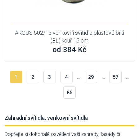
ARGUS 502/15 venkovní svítidlo plastové bílá
(BL) kouř 15 cm
od 384 Kč
1
…
…
…
2
3
4
29
57
85
Zahradní svítidla, venkovní svítidla
Dopřejte si dokonalé osvětlení vaší zahrady, fasády či