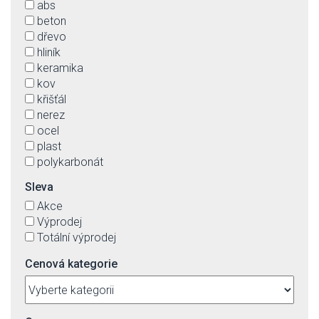
abs
saténový chrom
beton
stříbrná
dřevo
stříbrnošedá
hliník
šedá
keramika
transparentní
kov
zlatá
křišťál
nerez
ocel
plast
polykarbonát
ratan
Sleva
sklo
Akce
textil(imit.)-vnější, plast vnitřní strana stínítek
Výprodej
Totální výprodej
Cenová kategorie