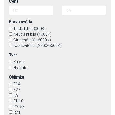
Cena
Barva světla
Teplá bílá (3000K)
Neutrální bílá (4000K)
Studená bílá (6000K)
Nastavitelná (2700-6500K)
Tvar
Kulaté
Hranaté
Objímka
E14
E27
G9
GU10
GX-53
R7s