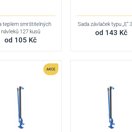
 teplem smrštitelných
Sada závlaček typu „E“ 
návleků 127 kusů
od 143 Kč
od 105 Kč
AKCE