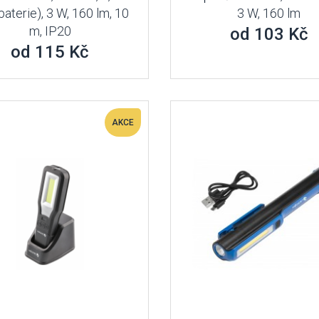
baterie), 3 W, 160 lm, 10
3 W, 160 lm
m, IP20
od 103 Kč
od 115 Kč
AKCE