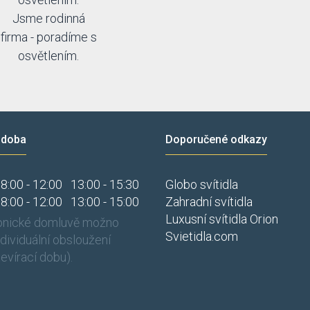
Jsme rodinná
firma - poradíme s
osvětlením.
 doba
Doporučené odkazy
8:00 - 12:00
13:00 - 15:30
Globo svítidla
8:00 - 12:00
13:00 - 15:00
Zahradní svítidla
Luxusní svítidla Orion
fonické domluvě možno
Svietidla.com
individuální obsloužení
evírací dobu).