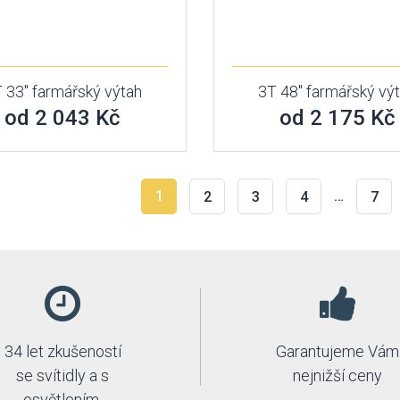
 33" farmářský výtah
3T 48" farmářský vý
od 2 043 Kč
od 2 175 Kč
1
…
2
3
4
7
34 let zkušeností
Garantujeme Vám
se svítidly a s
nejnižší ceny
osvětlením.