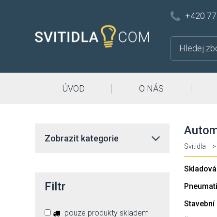
+420 77
ÚVOD
O NÁS
Autom
Zobrazit kategorie
Svítidla
>
Skladová
Filtr
Pneumati
Stavební 
pouze produkty skladem