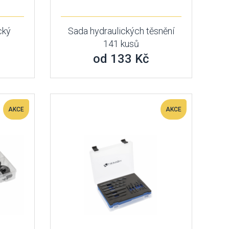
cký
Sada hydraulických těsnění
141 kusů
od 133 Kč
AKCE
AKCE