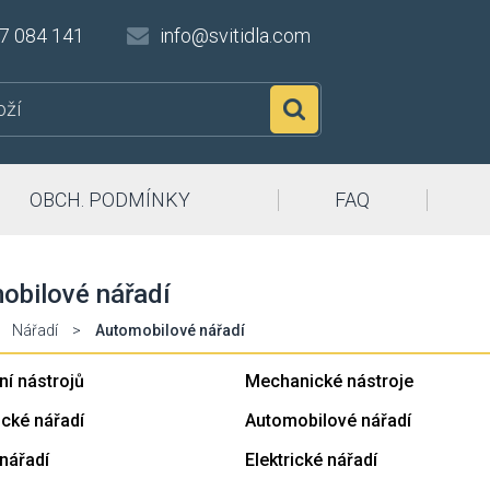
7 084 141
info@svitidla.com
Hledat
OBCH. PODMÍNKY
FAQ
obilové nářadí
Nářadí
>
Automobilové nářadí
ní nástrojů
Mechanické nástroje
cké nářadí
Automobilové nářadí
nářadí
Elektrické nářadí