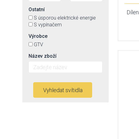
Ostatní
Díle
S úsporou elektrické energie
S vypínačem
Výrobce
GTV
Název zboží
Vyhledat svítidla