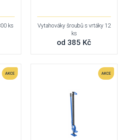
300 ks
Vytahováky šroubů s vrtáky 12
ks
od 385 Kč
AKCE
AKCE