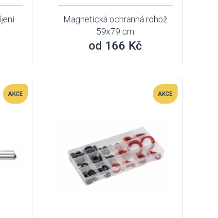
íjení
Magnetická ochranná rohož
59x79 cm
od 166 Kč
AKCE
AKCE