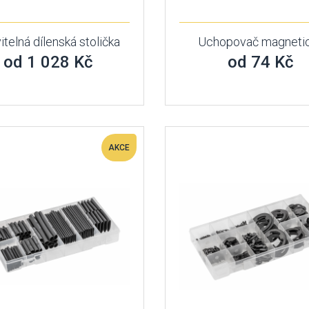
itelná dílenská stolička
Uchopovač magneti
od 1 028 Kč
od 74 Kč
AKCE