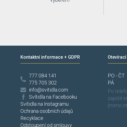
Kontaktní informace + GDPR
Otevírací
777 084 141
PO - ČT
775 705 302
PÁ
info@svitidla.com
Po tele
Svítidla na Facebooku
zajistit 
Svítidla na Instagramu
(mimo ot
Ochrana osobních údajů
Recyklace
Odstoupení od smlouvy