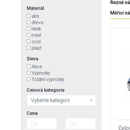
Řezné ná
Materiál
Měřicí ná
abs
dřevo
hliník
měď
ocel
plast
Sleva
Akce
Výprodej
Totální výprodej
Cenová kategorie
Vyberte kategorii
Cena
Čelov