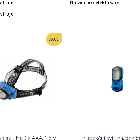
stroje
Nářadí pro elektrikáře
stroje
AKCE
á svítilna, 3x AAA, 1,5 V
Inspekční svítilna, bez b