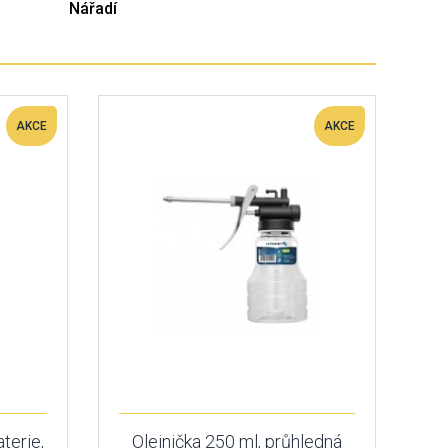
Nářadí
AKCE
AKCE
aterie,
Olejnička 250 ml, průhledná