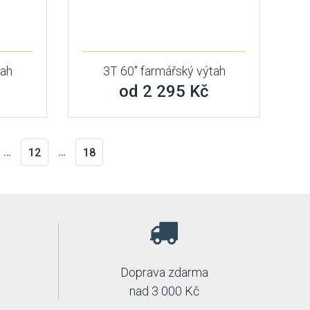
tah
3T 60" farmářský výtah
od 2 295 Kč
…
…
12
18
Doprava zdarma
nad 3 000 Kč