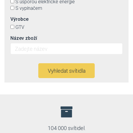
S úsporou elektrické energie
S vypínačem
Výrobce
GTV
Název zboží
Vyhledat svítidla
104 000 svítidel.