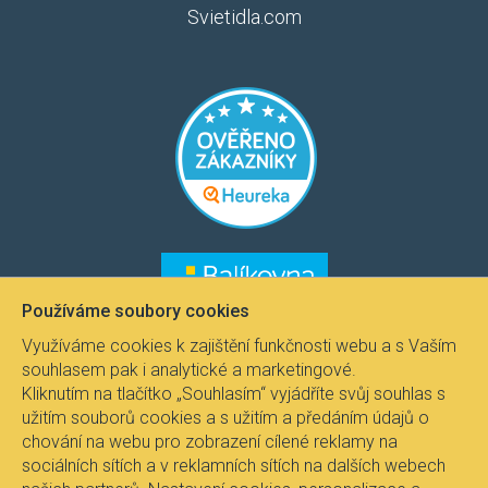
Svietidla.com
​​​
​​​​
Používáme soubory cookies
Využíváme cookies k zajištění funkčnosti webu a s Vaším
souhlasem pak i analytické a marketingové.
Kliknutím na tlačítko „Souhlasím“ vyjádříte svůj souhlas s
užitím souborů cookies a s užitím a předáním údajů o
chování na webu pro zobrazení cílené reklamy na
sociálních sítích a v reklamních sítích na dalších webech