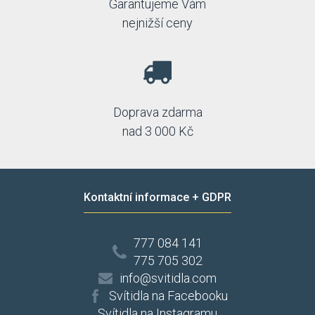
Garantujeme Vám
nejnižší ceny
Doprava zdarma
nad 3 000 Kč
Kontaktní informace + GDPR
777 084 141
775 705 302
info@svitidla.com
Svítidla na Facebooku
Svítidla na Instagramu