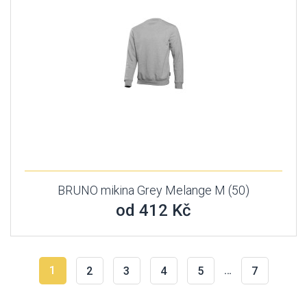
BRUNO mikina Grey Melange M (50)
od 412 Kč
1
…
2
3
4
5
7