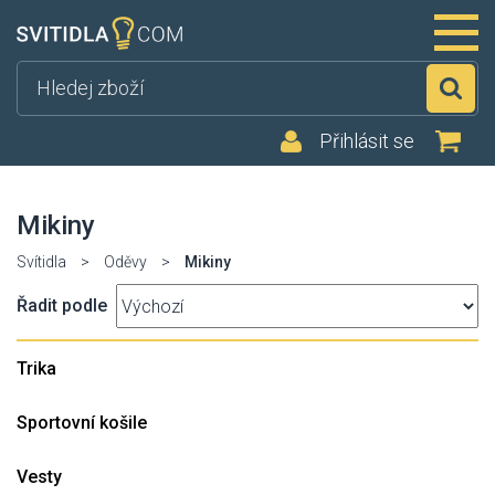
Hl
Přihlásit se
Mikiny
Svítidla
>
Oděvy
>
Mikiny
Řadit podle
Trika
Sportovní košile
Vesty