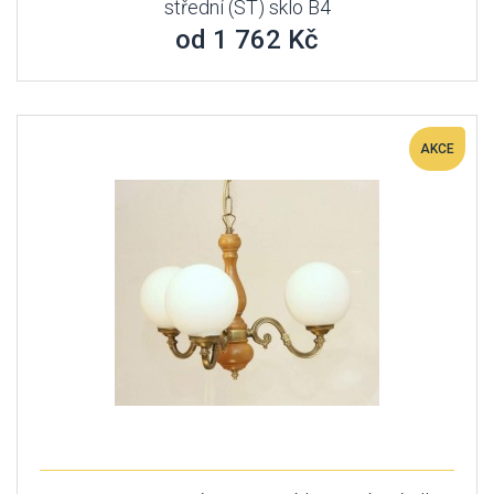
střední (ST) sklo B4
od 1 762 Kč
AKCE