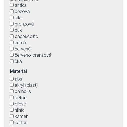
antika
béžová
bílá
bronzová
buk
cappuccino
černá
červená
červeno-oranžová
čirá
fialová
Materiál
grafit
abs
hnědá
akryl (plast)
hnědá antika
bambus
chrom-lesklý
beton
jantar
dřevo
koňaková
hliník
kouřová
kámen
krémová
karton
matná