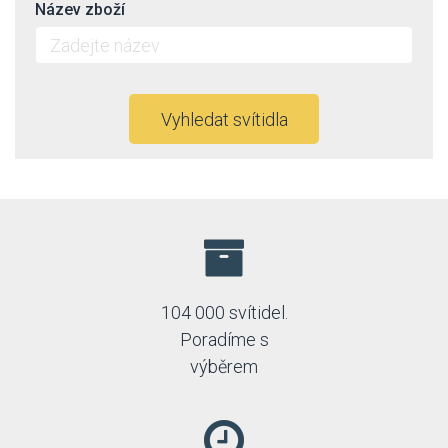
Název zboží
Lucide
Luminex
Lummax
Luxera
Max-light
Vyhledat svítidla
Mi by Milagro
Nowodvorski
Orion
Prezent
Rabalux
Reality
Searchlight
Sigma
Sollux
104 000 svítidel.
Spot Light
Poradíme s
TK Lighting
výběrem
Trio