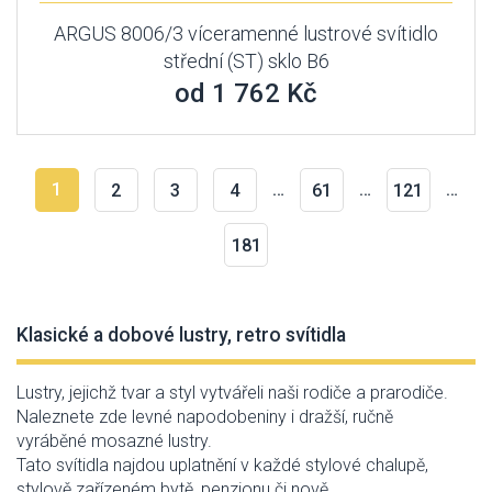
ARGUS 8006/3 víceramenné lustrové svítidlo
střední (ST) sklo B6
od 1 762 Kč
1
…
…
…
2
3
4
61
121
181
Klasické a dobové lustry, retro svítidla
Lustry, jejichž tvar a styl vytvářeli naši rodiče a prarodiče.
Naleznete zde levné napodobeniny i dražší, ručně
vyráběné mosazné lustry.
Tato svítidla najdou uplatnění v každé stylové chalupě,
stylově zařízeném bytě, penzionu či nově