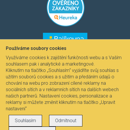
​​​​
Používáme soubory cookies
Využíváme cookies k zajištění funkčnosti webu a s Vaším
souhlasem pak i analytické a marketingové.
Kliknutím na tlačítko „Souhlasím“ vyjádříte svůj souhlas s
užitím souborů cookies a s užitím a předáním údajů o
chování na webu pro zobrazení cílené reklamy na
sociálních sítích a v reklamních sítích na dalších webech
našich partnerů. Nastavení cookies, personalizace a
reklamy si můžete změnit kliknutím na tlačítko „Upravit
nastavení“
Všechna práva vyhrazena © 2021
Svítidla.com
, Fire-
Souhlasím
Odmítnout
lux s.r.o.