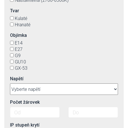
Nastavitelná (2700-6500K)
saténový chrom
stříbrná
Tvar
šampaň
Kulaté
šedá
Hranaté
transparentní
třešeň
Objímka
wenge - hodně tmavá hnědá
E14
zelená
E27
zlatá
G9
zlatá patina
GU10
GX-53
Napětí
Počet žárovek
IP stupeň krytí