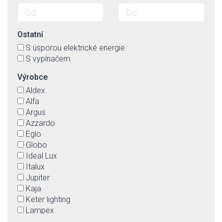
Ostatní
S úsporou elektrické energie
S vypínačem
Výrobce
Aldex
Alfa
Argus
Azzardo
Eglo
Globo
Ideal Lux
Italux
Jupiter
Kaja
Keter lighting
Lampex
Linealight