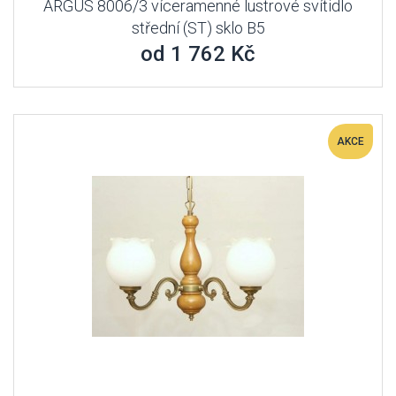
ARGUS 8006/3 víceramenné lustrové svítidlo
střední (ST) sklo B5
od 1 762 Kč
AKCE