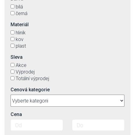
bílá
černá
Materiál
hliník
kov
plast
Sleva
Akce
Výprodej
Totální výprodej
Cenová kategorie
Cena