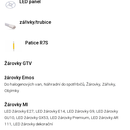
LED panel
zářivky/trubice
Patice R7S
Žárovky GTV
žárovky Emos
,
,
,
,
Do halogenových van
Náhradní do spotřrbičů
Žárovky
Zářivky
Objímky
Žárovky MI
,
,
,
LED žárovky E27
LED žárovky E14
LED žárovky G9
LED žárovky
,
,
,
GU10
LED žárovky GX53
LED žárovky Premium
LED žárovky AR
,
111
LED žárovky dekorační