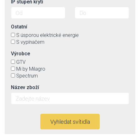
IP stupeň krytí
Ostatní
S úsporou elektrické energie
S vypínačem
Výrobce
GTV
Mi by Milagro
Spectrum
Název zboží
Vyhledat svítidla