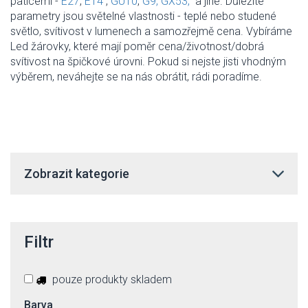
paticemi -
E27
,
E14
,
GU10
,
G9,
GX53,
a jiné. Důležité
parametry jsou světelné vlastnosti -
teplé nebo studené
světlo, svítivost v lumenech a samozřejmě cena. Vybíráme
Led žárovky, které mají poměr cena/životnost/dobrá
svítivost na špičkové úrovni. Pokud si nejste jisti vhodným
výběrem, neváhejte se na nás obrátit, rádi poradíme.
Zobrazit kategorie
Filtr
pouze produkty skladem
Barva