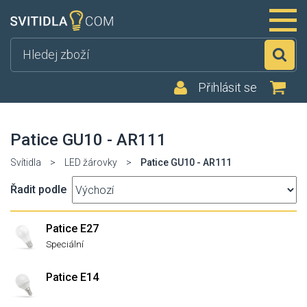
Hl
Přihlásit se
Patice GU10 - AR111
Svítidla
>
LED žárovky
>
Patice GU10 - AR111
Řadit podle
Patice E27
Speciální
Patice E14