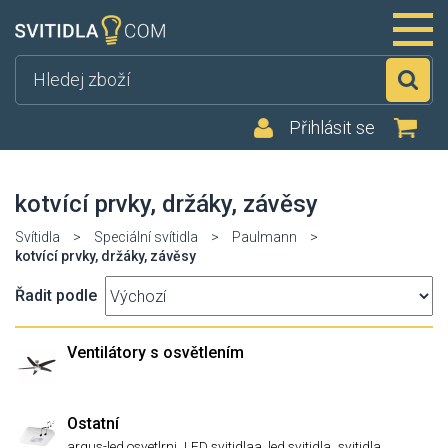
Hl
Přihlásit se
kotvící prvky, držáky, závěsy
Svítidla
>
Speciální svítidla
>
Paulmann
>
kotvící prvky, držáky, závěsy
Řadit podle
Ventilátory s osvětlením
Ostatní
,
,
,
argus-led osvetlrni
LED svitidlaa, led svitidla
svitidla