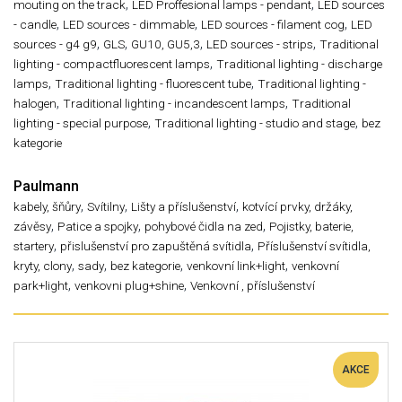
,
,
mouting on the track
LED Proffesional lamps - pendant
LED sources
,
,
,
- candle
LED sources - dimmable
LED sources - filament cog
LED
,
,
,
,
sources - g4 g9
GLS
GU10, GU5,3
LED sources - strips
Traditional
,
lighting - compactfluorescent lamps
Traditional lighting - discharge
,
,
lamps
Traditional lighting - fluorescent tube
Traditional lighting -
,
,
halogen
Traditional lighting - incandescent lamps
Traditional
,
,
lighting - special purpose
Traditional lighting - studio and stage
bez
kategorie
Paulmann
,
,
,
kabely, šňůry
Svítilny
Lišty a příslušenství
kotvící prvky, držáky,
,
,
,
závěsy
Patice a spojky
pohybové čidla na zed
Pojistky, baterie,
,
,
startery
přislušenství pro zapuštěná svítidla
Příslušenství svítidla,
,
,
,
,
kryty, clony
sady
bez kategorie
venkovní link+light
venkovní
,
,
park+light
venkovni plug+shine
Venkovní , příslušenství
AKCE