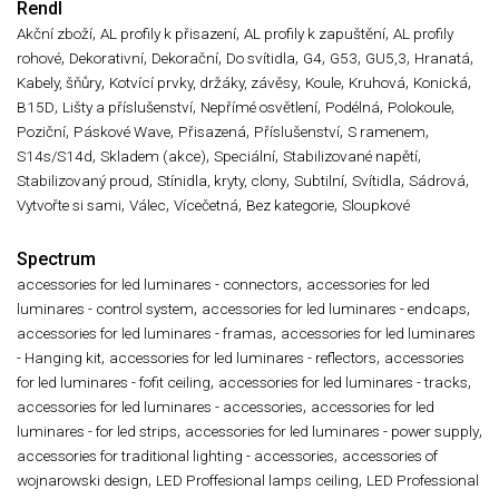
Rendl
,
,
,
Akční zboží
AL profily k přisazení
AL profily k zapuštění
AL profily
,
,
,
,
,
,
,
,
rohové
Dekorativní
Dekorační
Do svítidla
G4
G53
GU5,3
Hranatá
,
,
,
,
,
Kabely, šňůry
Kotvící prvky, držáky, závěsy
Koule
Kruhová
Konická
,
,
,
,
,
B15D
Lišty a příslušenství
Nepřímé osvětlení
Podélná
Polokoule
,
,
,
,
,
Poziční
Páskové Wave
Přisazená
Příslušenství
S ramenem
,
,
,
,
S14s/S14d
Skladem (akce)
Speciální
Stabilizované napětí
,
,
,
,
,
Stabilizovaný proud
Stínidla, kryty, clony
Subtilní
Svítidla
Sádrová
,
,
,
,
Vytvořte si sami
Válec
Vícečetná
Bez kategorie
Sloupkové
Spectrum
,
accessories for led luminares - connectors
accessories for led
,
,
luminares - control system
accessories for led luminares - endcaps
,
accessories for led luminares - framas
accessories for led luminares
,
,
- Hanging kit
accessories for led luminares - reflectors
accessories
,
,
for led luminares - fofit ceiling
accessories for led luminares - tracks
,
accessories for led luminares - accessories
accessories for led
,
,
luminares - for led strips
accessories for led luminares - power supply
,
accessories for traditional lighting - accessories
accessories of
,
,
wojnarowski design
LED Proffesional lamps ceiling
LED Professional