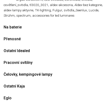
,
,
,
,
osvětlení_svitidla
tl3020_3021
aldex-akcesoria
Aldex-bez kategorie
,
,
,
,
,
aldex-lampy aktyvne
TK-lighting
Fulgur
svítidla_Geenlux
Lucide
,
,
Strühm
spectrum
accessories for led luminares
Na baterie
Přenosné
Ostatní Idealed
Pracovní svítilny
Čelovky, kempingové lampy
Ostatní Kaja
Eglo