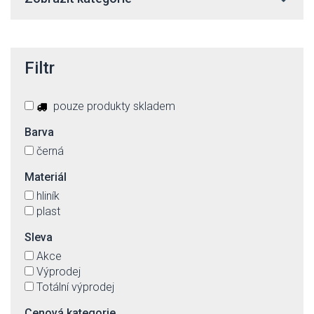
Filtr
pouze produkty skladem
Barva
černá
Materiál
hliník
plast
Sleva
Akce
Výprodej
Totální výprodej
Cenová kategorie