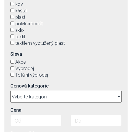
kov
křišťál
plast
polykarbonát
sklo
textil
textilem vyztužený plast
Sleva
Akce
Výprodej
Totální výprodej
Cenová kategorie
Cena