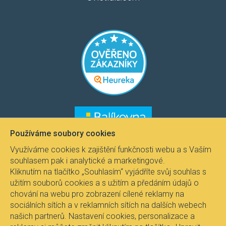
​​​
​​​​
Používáme soubory cookies
Využíváme cookies k zajištění funkčnosti webu a s Vaším
souhlasem pak i analytické a marketingové.
Kliknutím na tlačítko „Souhlasím“ vyjádříte svůj souhlas s
užitím souborů cookies a s užitím a předáním údajů o
chování na webu pro zobrazení cílené reklamy na
sociálních sítích a v reklamních sítích na dalších webech
našich partnerů. Nastavení cookies, personalizace a