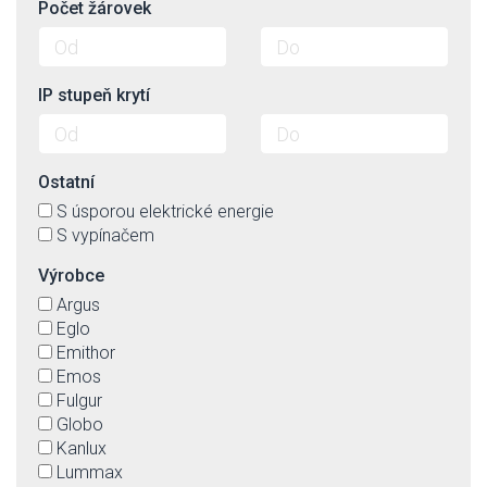
Počet žárovek
IP stupeň krytí
Ostatní
S úsporou elektrické energie
S vypínačem
Výrobce
Argus
Eglo
Emithor
Emos
Fulgur
Globo
Kanlux
Lummax