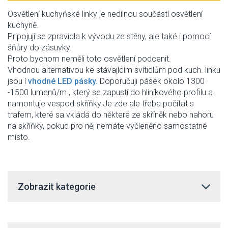
Osvětlení kuchyńské linky je nedílnou součástí osvětlení
kuchyně.
Pripojují se zpravidla k vývodu ze stěny, ale také i pomocí
šňůry do zásuvky.
Proto bychom neměli toto osvětlení podcenit.
Vhodnou alternativou ke stávajícím svítidlům pod kuch. linku
jsou í
vhodné LED pásky.
Doporučuji pásek okolo 1300
-1500 lumenů/m , který se zapustí do hliníkového profilu a
namontuje vespod skříňky.Je zde ale třeba počítat s
trafem, které sa vkládá do některé ze skříněk nebo nahoru
na skříňky, pokud pro něj nemáte vyčleněno samostatné
místo.
Zobrazit kategorie