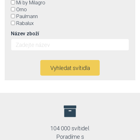
Mi by Milagro
Orno
Paulmann
Rabalux
Spectrum
Název zboží
Strühm-Ideus
Top-light
Trio
Vyhledat svítidla
104 000 svítidel.
Poradíme s