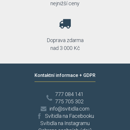
nejnižší ceny
Doprava zdarma
nad 3 000 Kč
Kontaktní informace + GDPR
777 084 141
775 705 302
info@svitidla.com
Svítidla na Facebooku
Svítidla na Instagramu