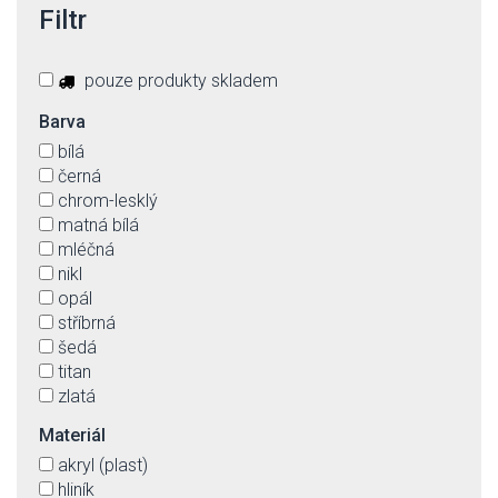
Filtr
pouze produkty skladem
Barva
bílá
černá
chrom-lesklý
matná bílá
mléčná
nikl
opál
stříbrná
šedá
titan
zlatá
Materiál
akryl (plast)
hliník