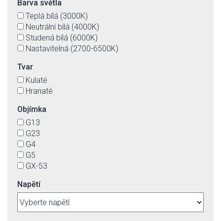
Barva světla
Teplá bílá (3000K)
Neutrální bílá (4000K)
Studená bílá (6000K)
Nastavitelná (2700-6500K)
Tvar
Kulaté
Hranaté
Objímka
G13
G23
G4
G5
GX-53
Napětí