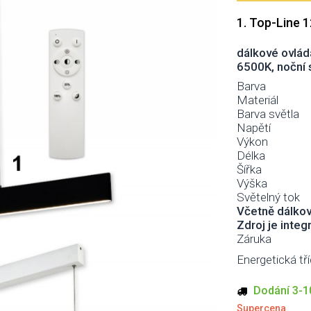
1. Top-Line 
dálkové ovlád
6500K, noční 
Barva
Materiál
Barva světla
Napětí
Výkon
Délka
Šířka
Výška
Světelný tok
Včetně dálko
Zdroj je integ
Záruka
Energetická tří
Dodání 3-10
Supercena