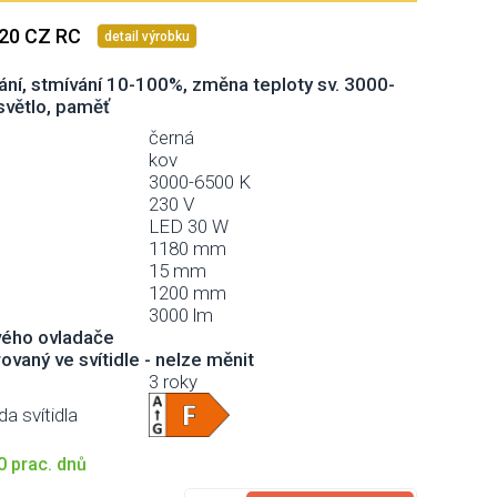
120 CZ RC
detail výrobku
ání, stmívání 10-100%, změna teploty sv. 3000-
světlo, paměť
černá
kov
3000-6500 K
230 V
LED 30 W
1180 mm
15 mm
1200 mm
3000 lm
vého ovladače
rovaný ve svítidle - nelze měnit
3 roky
da svítidla
 prac. dnů