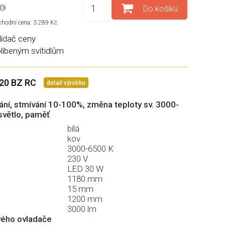
Do košíku
hodní cena: 3 289 Kč
lídač ceny
blíbeným svítidlům
120 BZ RC
detail výrobku
ání, stmívání 10-100%, změna teploty sv. 3000-
světlo, paměť
bílá
kov
3000-6500 K
230 V
LED 30 W
1180 mm
15 mm
1200 mm
3000 lm
vého ovladače