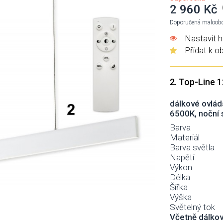
2 960 Kč
Doporučená maloobc
Nastavit h
Přidat k o
2. Top-Line 
dálkové ovlád
6500K, noční 
Barva
Materiál
Barva světla
Napětí
Výkon
Délka
Šířka
Výška
Světelný tok
Včetně dálko