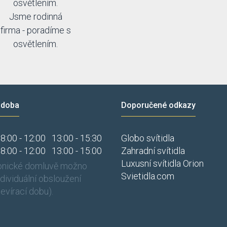
osvětlením.
Jsme rodinná
firma - poradíme s
osvětlením.
 doba
Doporučené odkazy
8:00 - 12:00
13:00 - 15:30
Globo svítidla
8:00 - 12:00
13:00 - 15:00
Zahradní svítidla
Luxusní svítidla Orion
fonické domluvě možno
Svietidla.com
individuální obsloužení
evírací dobu).