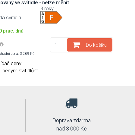
rovaný ve svítidle - nelze měnit
3 roky
da svítidla
 prac. dnů
Do košíku
hodní cena: 3 289 Kč
lídač ceny
blíbeným svítidlům
Doprava zdarma
nad 3 000 Kč