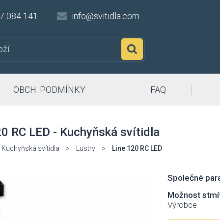
7 084 141
info@svitidla.com
Hledat
OBCH. PODMÍNKY
FAQ
20 RC LED - Kuchyňská svítidla
Kuchyňská svítidla
>
Lustry
>
Line 120 RC LED
Společné para
Možnost stmí
Výrobce