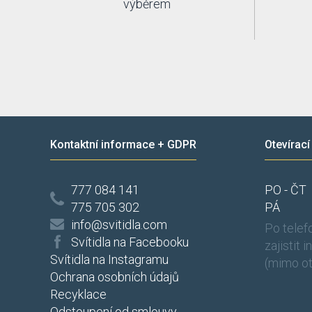
výběrem
Kontaktní informace + GDPR
Otevírací
777 084 141
PO - ČT
775 705 302
PÁ
info@svitidla.com
Po tele
Svítidla na Facebooku
zajistit 
Svítidla na Instagramu
(mimo ot
Ochrana osobních údajů
Recyklace
Odstoupení od smlouvy