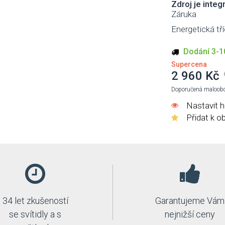
Zdroj je integ
Záruka
Energetická tří
Dodání 3-10
Supercena
2 960 Kč
Doporučená maloobc
Nastavit h
Přidat k o
34 let zkušeností
Garantujeme Vám
se svítidly a s
nejnižší ceny