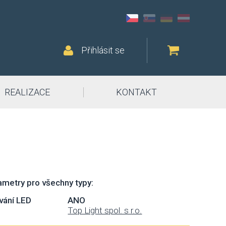
Přihlásit se
REALIZACE
KONTAKT
metry pro všechny typy:
vání LED
ANO
Top Light spol. s r.o.