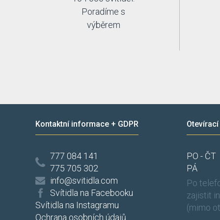
Poradíme s
výběrem
Kontaktní informace + GDPR
Otevírací
777 084 141
PO - ČT
775 705 302
PÁ
info@svitidla.com
Po tele
Svítidla na Facebooku
zajistit 
Svítidla na Instagramu
(mimo ot
Ochrana osobních údajů