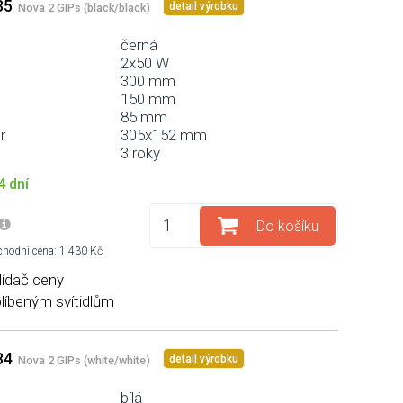
35
detail výrobku
Nova 2 GIPs (black/black)
černá
2x50 W
300 mm
150 mm
85 mm
r
305x152 mm
3 roky
4 dní
Do košíku
hodní cena: 1 430 Kč
lídač ceny
blíbeným svítidlům
34
detail výrobku
Nova 2 GIPs (white/white)
bílá