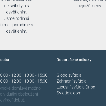
se svítidly a s
nejnižší ceny
osvětlením.
Jsme rodinná
firma - poradíme s
osvětlením.
 doba
Doporučené odkazy
8:00 - 12:00
13:00 - 15:30
Globo svítidla
8:00 - 12:00
13:00 - 15:00
Zahradní svítidla
Luxusní svítidla Orion
fonické domluvě možno
Svietidla.com
individuální obsloužení
evírací dobu).