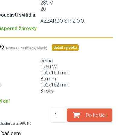
230 V
20
oučástí svítidla.
AZZARDO SP. Z O.O.
 úsporné žárovky
72
detail výrobku
Nova GIPs (black/black)
černá
1x50 W
150x150 mm
85 mm
r
152x152 mm
3 roky
4 dní
Do košíku
hodní cena: 990 Kč
lídač ceny