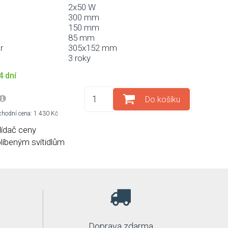
2x50 W
300 mm
150 mm
85 mm
r
305x152 mm
3 roky
4 dní
Do košíku
hodní cena: 1 430 Kč
lídač ceny
blíbeným svítidlům
Doprava zdarma