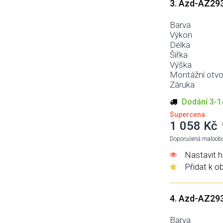
3. Azd-AZ29
Barva
Výkon
Délka
Šířka
Výška
Montážní otvo
Záruka
Dodání 3-1
Supercena
1 058 Kč
Doporučená maloobc
Nastavit h
Přidat k o
4. Azd-AZ29
Barva