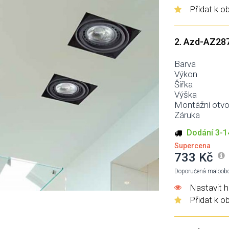
Přidat k o
2. Azd-AZ28
Barva
Výkon
Šířka
Výška
Montážní otvo
Záruka
Dodání 3-1
Supercena
733 Kč
Doporučená maloobc
Nastavit h
Přidat k o