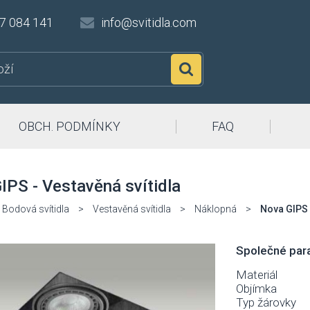
7 084 141
info@svitidla.com
Hledat
OBCH. PODMÍNKY
FAQ
IPS - Vestavěná svítidla
Bodová svítidla
>
Vestavěná svítidla
>
Náklopná
>
Nova GIPS
Společné para
Materiál
Objímka
Typ žárovky