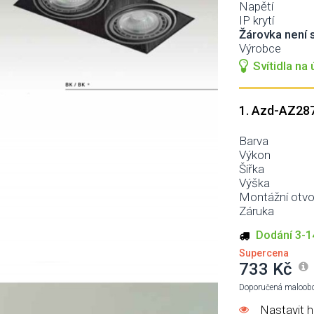
Napětí
IP krytí
Žárovka není s
Výrobce
Svítidla na
1. Azd-AZ28
Barva
Výkon
Šířka
Výška
Montážní otvo
Záruka
Dodání 3-1
Supercena
733 Kč
Doporučená maloobc
Nastavit h