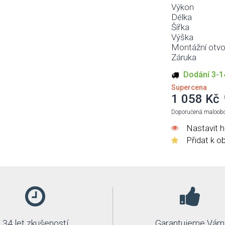
Výkon
Délka
Šířka
Výška
Montážní otvo
Záruka
Dodání 3-1
Supercena
1 058 Kč
Doporučená maloobc
Nastavit h
Přidat k o
34 let zkušeností
Garantujeme Vám