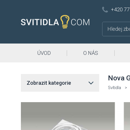
+420 77
ÚVOD
O NÁS
Nova G
Zobrazit kategorie
Svítidla
>