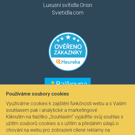
Luxusní svítidla Orion
Svietidla.com
​​​
​​​​
Používáme soubory cookies
Využíváme cookies k zajištění funkčnosti webu a s Vaším
souhlasem pak i analytické a marketingové.
Kliknutím na tlačítko „Souhlasím“ vyjádříte svůj souhlas s
užitím souborů cookies a s užitím a předáním údajů o
chování na webu pro zobrazení cílené reklamy na