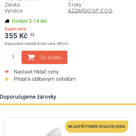
Záruka
3 roky
Výrobce
AZZARDO SP. Z O.O.
Dodání 3-14 dní
Supercena
355 Kč
Doporučená maloobchodní cena: 480 Kč
Do košíku
Nastavit hlídač ceny
Přidat k oblíbeným svítidlům
Doporučujeme žárovky
NEJLEPŠÍ POMĚR-KVALITA/CENA