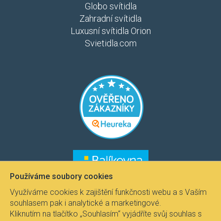
Globo svítidla
Zahradní svítidla
Luxusní svítidla Orion
Svietidla.com
​​​
​​​​
Používáme soubory cookies
Využíváme cookies k zajištění funkčnosti webu a s Vaším
souhlasem pak i analytické a marketingové.
Kliknutím na tlačítko „Souhlasím“ vyjádříte svůj souhlas s