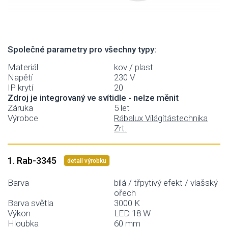
Společné parametry pro všechny typy:
Materiál
kov / plast
Napětí
230 V
IP krytí
20
Zdroj je integrovaný ve svítidle - nelze měnit
Záruka
5 let
Výrobce
Rábalux Világítástechnika
Zrt.
1. Rab-3345
detail výrobku
Barva
bílá / třpytivý efekt / vlašský
ořech
Barva světla
3000 K
Výkon
LED 18 W
Hloubka
60 mm