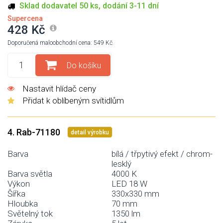
Sklad dodavatel 50 ks, dodání 3-11 dní
Supercena
428 Kč
Doporučená maloobchodní cena: 549 Kč
Do košíku
Nastavit hlídač ceny
Přidat k oblíbeným svítidlům
4. Rab-71180
detail výrobku
Barva
bílá / třpytivý efekt / chrom-
lesklý
Barva světla
4000 K
Výkon
LED 18 W
Šířka
330x330 mm
Hloubka
70 mm
Světelný tok
1350 lm