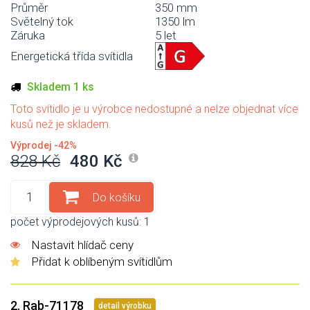
Průměr
350 mm
Světelný tok
1350 lm
Záruka
5 let
Energetická třída svítidla
Skladem 1 ks
Toto svítidlo je u výrobce nedostupné a nelze objednat více
kusů než je skladem.
Výprodej -42%
828 Kč
480 Kč
Do košíku
počet výprodejových kusů: 1
Nastavit hlídač ceny
Přidat k oblíbeným svítidlům
2. Rab-71178
detail výrobku