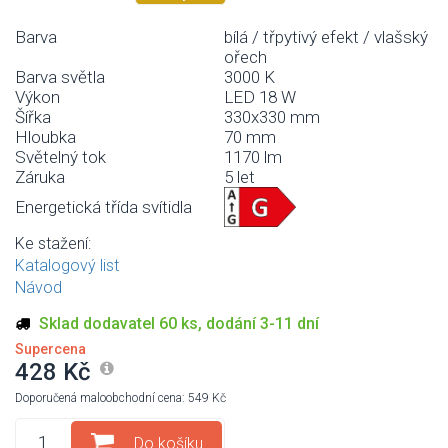
Barva
bílá / třpytivý efekt / vlašský
ořech
Barva světla
3000 K
Výkon
LED 18 W
Šířka
330x330 mm
Hloubka
70 mm
Světelný tok
1170 lm
Záruka
5 let
Energetická třída svítidla
Ke stažení:
Katalogový list
Návod
Sklad dodavatel 60 ks, dodání 3-11 dní
Supercena
428 Kč
Doporučená maloobchodní cena: 549 Kč
Do košíku