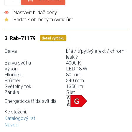
Nastavit hlídač ceny
Přidat k oblíbeným svítidlům
3. Rab-71179
detail výrobku
Barva
bílá / třpytivý efekt / chrom-
lesklý
Barva světla
4000 K
Výkon
LED 18 W
Hloubka
80 mm
Průměr
340 mm
Světelný tok
1350 lm
Záruka
5 let
Energetická třída svítidla
Ke stažení:
Katalogový list
Návod