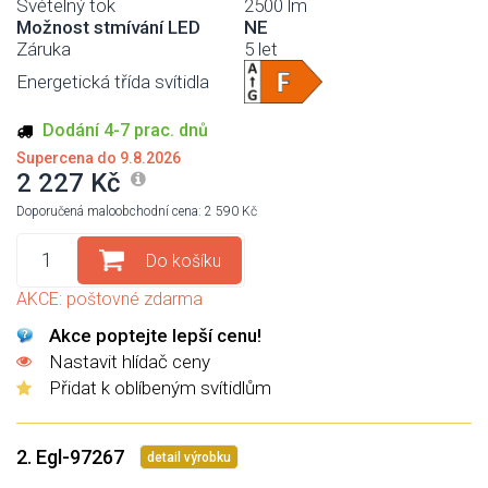
Světelný tok
2500 lm
Možnost stmívání LED
NE
Záruka
5 let
Energetická třída svítidla
Dodání 4-7 prac. dnů
Supercena do 9.8.2026
2 227 Kč
Doporučená maloobchodní cena: 2 590 Kč
Do košíku
AKCE: poštovné zdarma
Akce poptejte lepší cenu!
Nastavit hlídač ceny
Přidat k oblíbeným svítidlům
2. Egl-97267
detail výrobku