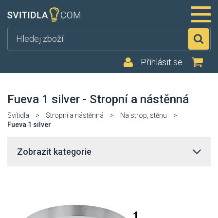
Hl
Přihlásit se
Fueva 1 silver - Stropní a nástěnná
Svítidla
>
Stropní a nástěnná
>
Na strop, stěnu
>
Fueva 1 silver
Zobrazit kategorie