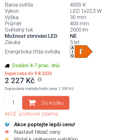
Barva světla
4000 K
Výkon
LED 1x22,3 W
Výška
30 mm
Průměr
400 mm
Světelný tok
2600 lm
Možnost stmívání LED
NE
Záruka
5 let
Energetická třída svítidla
Dodání 4-7 prac. dnů
Supercena do 9.8.2026
2 227 Kč
Doporučená maloobchodní cena: 2 590 Kč
Do košíku
AKCE: poštovné zdarma
Akce poptejte lepší cenu!
Nastavit hlídač ceny
Přidat k oblíbeným svítidlům