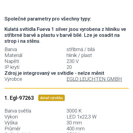
Společné parametry pro všechny typy:
Kulatá svítidla Fueva 1 silver jsou vyrobena z hliníku ve
stříbrné barvě a plastu v barvě bílé. Lze je osadit na
strop i na stěnu.
Barva
stříbrná / bílá
Materiál
hliník / plast
Napětí
230 V
IP krytí
20
Zdroj je integrovaný ve svítidle - nelze měnit
Výrobce
EGLO LEUCHTEN GMBH
1. Egl-97263
detail výrobku
Barva světla
3000 K
Výkon
LED 1x22,3 W
Výška
30 mm
Průměr
400 mm