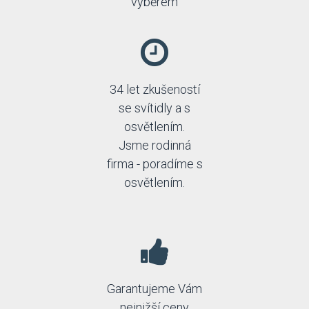
výběrem
34 let zkušeností
se svítidly a s
osvětlením.
Jsme rodinná
firma - poradíme s
osvětlením.
Garantujeme Vám
nejnižší ceny