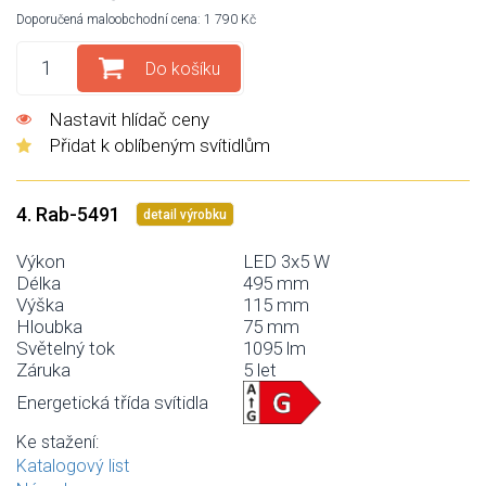
Doporučená maloobchodní cena: 1 790 Kč
Do košíku
Nastavit hlídač ceny
Přidat k oblíbeným svítidlům
4. Rab-5491
detail výrobku
Výkon
LED 3x5 W
Délka
495 mm
Výška
115 mm
Hloubka
75 mm
Světelný tok
1095 lm
Záruka
5 let
Energetická třída svítidla
Ke stažení:
Katalogový list