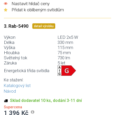
Nastavit hlídač ceny
Přidat k oblíbeným svítidlům
3. Rab-5490
detail výrobku
Výkon
LED 2x5 W
Délka
330 mm
Výška
115 mm
Hloubka
75 mm
Světelný tok
730 lm
Záruka
5 let
Energetická třída svítidla
Ke stažení:
Katalogový list
Návod
Sklad dodavatel 10 ks, dodání 3-11 dní
Supercena
1 396 Kč