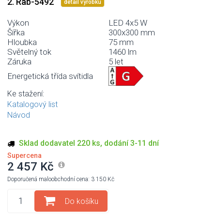
2. Rab-5492
detail výrobku
Výkon
LED 4x5 W
Šířka
300x300 mm
Hloubka
75 mm
Světelný tok
1460 lm
Záruka
5 let
Energetická třída svítidla
Ke stažení:
Katalogový list
Návod
Sklad dodavatel 220 ks, dodání 3-11 dní
Supercena
2 457 Kč
Doporučená maloobchodní cena: 3 150 Kč
Do košíku