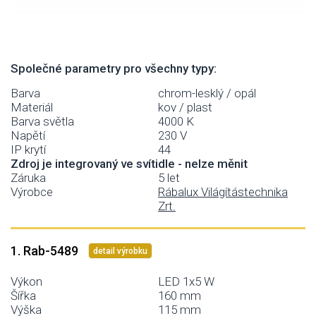
Společné parametry pro všechny typy:
Barva
chrom-lesklý / opál
Materiál
kov / plast
Barva světla
4000 K
Napětí
230 V
IP krytí
44
Zdroj je integrovaný ve svítidle - nelze měnit
Záruka
5 let
Výrobce
Rábalux Világítástechnika
Zrt.
1. Rab-5489
detail výrobku
Výkon
LED 1x5 W
Šířka
160 mm
Výška
115 mm