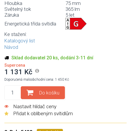
Hloubka
75 mm
Světelný tok
365 lm
Záruka
5 let
Energetická třída svítidla
Ke stažení:
Katalogový list
Návod
Sklad dodavatel 20 ks, dodání 3-11 dní
Supercena
1 131 Kč
Doporučená maloobchodní cena: 1 450 Kč
Do košíku
Nastavit hlídač ceny
Přidat k oblíbeným svítidlům