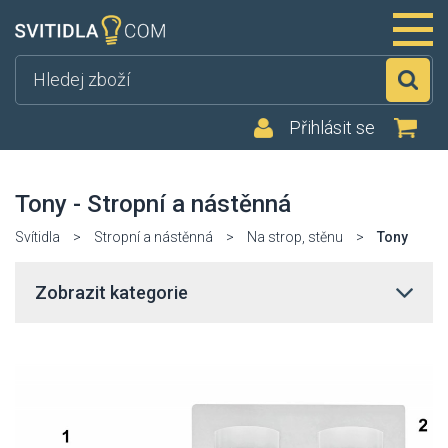
Hl
Přihlásit se
Tony - Stropní a nástěnná
Svítidla
>
Stropní a nástěnná
>
Na strop, stěnu
>
Tony
Zobrazit kategorie