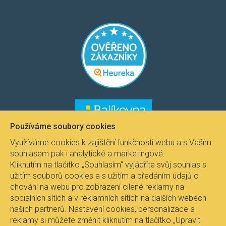
​​​
​​​​
Používáme soubory cookies
Využíváme cookies k zajištění funkčnosti webu a s Vaším
souhlasem pak i analytické a marketingové.
Kliknutím na tlačítko „Souhlasím“ vyjádříte svůj souhlas s
užitím souborů cookies a s užitím a předáním údajů o
chování na webu pro zobrazení cílené reklamy na
sociálních sítích a v reklamních sítích na dalších webech
našich partnerů. Nastavení cookies, personalizace a
reklamy si můžete změnit kliknutím na tlačítko „Upravit