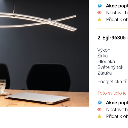
Akce popt
Nastavit h
Přidat k o
2. Egl-96305
L
Výkon
Šířka
Hloubka
Světelný tok
Záruka
Energetická tří
Toto svítidlo j
Akce popt
Nastavit h
Přidat k o