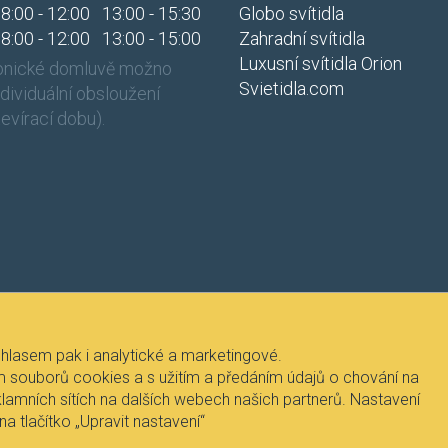
8:00 - 12:00
13:00 - 15:30
Globo svítidla
8:00 - 12:00
13:00 - 15:00
Zahradní svítidla
Luxusní svítidla Orion
fonické domluvě možno
Svietidla.com
individuální obsloužení
evírací dobu).
hlasem pak i analytické a marketingové.
itím souborů cookies a s užitím a předáním údajů o chování na
klamních sítích na dalších webech našich partnerů. Nastavení
Fire-lux s.r.o.
a tlačítko „Upravit nastavení“