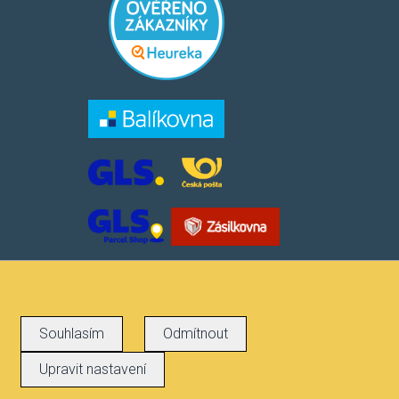
​​​​
Souhlasím
Odmítnout
Upravit nastavení