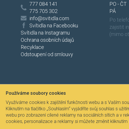
777 084 141
PO - ČT
775 705 302
PÁ
info@svitidla.com
Po tele
Svítidla na Facebooku
zajistit 
Svítidla na Instagramu
(mimo ot
Ochrana osobních údajů
Recyklace
Odstoupení od smlouvy
Používáme soubory cookies
Využíváme cookies k zajištění funkčnosti webu a s Vaším sou
Kliknutím na tlačítko „Souhlasím“ vyjádříte svůj souhlas s už
webu pro zobrazení cílené reklamy na sociálních sítích a v re
Všechna práva vyhrazena © 2021
Svítidla.com
, 
cookies, personalizace a reklamy si můžete změnit kliknutím n