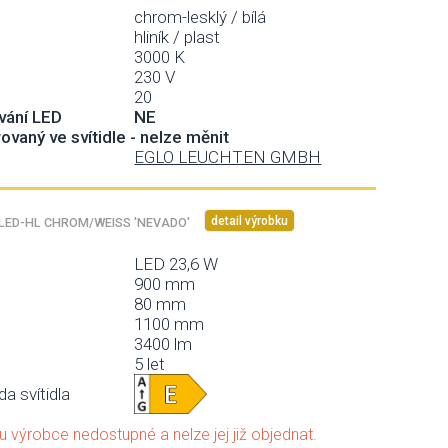
chrom-lesklý / bílá
hliník / plast
3000 K
230 V
20
vání LED
NE
rovaný ve svítidle - nelze měnit
EGLO LEUCHTEN GMBH
detail výrobku
ED-HL CHROM/WEISS 'NEVADO'
LED 23,6 W
900 mm
80 mm
1100 mm
3400 lm
5 let
da svítidla
e u výrobce nedostupné a nelze jej již objednat.