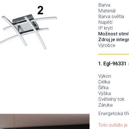
Barva
Materiál
Barva světla
Napětí
IP krytí
Možnost stmí
Zdroj je integ
Výrobce
1. Egl-96331
L
Výkon
Délka
Šířka
Výška
Světelný tok
Záruka
Energetická tří
Toto svítidlo j