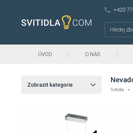
+420 77
ÚVOD
O NÁS
Nevado
Zobrazit kategorie
Svítidla
>