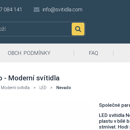
7 084 141
info@svitidla.com
Hledat
OBCH. PODMÍNKY
FAQ
 - Moderní svítidla
Moderní svítidla
>
LED
>
Nevado
Společné para
LED svítidla 
plastu v bílé 
stmívat. Hodí 