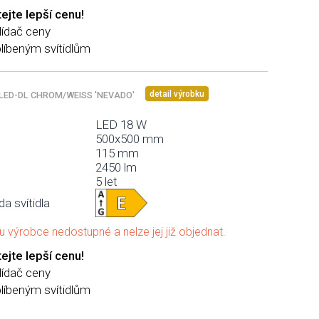
ejte lepší cenu!
lídač ceny
blíbeným svítidlům
detail výrobku
ED-DL CHROM/WEISS 'NEVADO'
LED 18 W
500x500 mm
115 mm
2450 lm
5 let
da svítidla
e u výrobce nedostupné a nelze jej již objednat.
ejte lepší cenu!
lídač ceny
blíbeným svítidlům