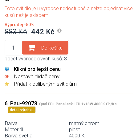
Toto svítidlo je u výrobce nedostupné a nelze objednat více
kusů než je skladem.
Výprodej -50%
883 Kč
442 Kč
Do košíku
počet výprodejových kusů: 3
Klikni pro lepší cenu
Nastavit hlídač ceny
Přidat k oblíbeným svítidlům
6. Pau-92078
Qual EBL Panel eck LED 1x18W 4000K Ch/Ks
detail výrobku
Barva
matný chrom
Materiál
plast
Barva světla
4000 K