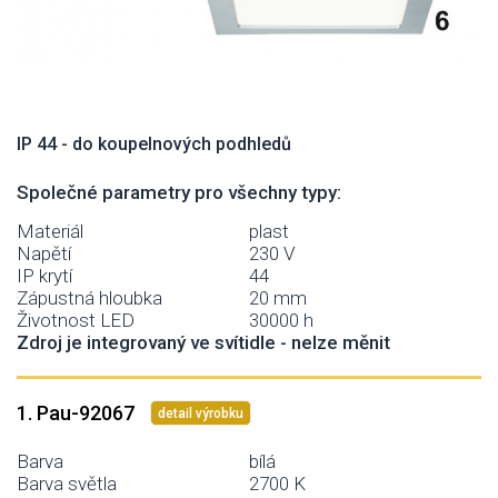
IP 44 - do koupelnových podhledů
Společné parametry pro všechny typy:
Materiál
plast
Napětí
230 V
IP krytí
44
Zápustná hloubka
20 mm
Životnost LED
30000 h
Zdroj je integrovaný ve svítidle - nelze měnit
1. Pau-92067
detail výrobku
Barva
bílá
Barva světla
2700 K