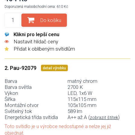
Doporučená maloobchodní cena: 610 Kč
Do košíku
Klikni pro lepší cenu
Nastavit hlídač ceny
Přidat k oblíbeným svítidlům
2. Pau-92079
detail výrobku
Barva
matný chrom
Barva světla
2700 K
Výkon
LED, 1x6 W
Šířka
115x115 mm
Montážní otvor
105x105 mm
Světelný tok
589 lm
Energetická třída svítidla
A++ až A (
)
zobrazit štítek
Toto svítidlo je u výrobce nedostupné a nelze jej již
objednat.