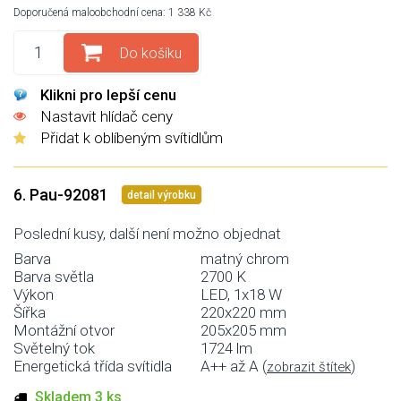
Doporučená maloobchodní cena: 1 338 Kč
Do košíku
Klikni pro lepší cenu
Nastavit hlídač ceny
Přidat k oblíbeným svítidlům
6. Pau-92081
detail výrobku
Poslední kusy, další není možno objednat
Barva
matný chrom
Barva světla
2700 K
Výkon
LED, 1x18 W
Šířka
220x220 mm
Montážní otvor
205x205 mm
Světelný tok
1724 lm
Energetická třída svítidla
A++ až A (
)
zobrazit štítek
Skladem 3 ks