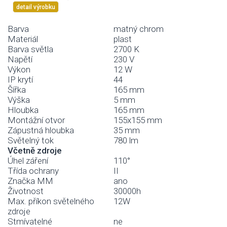
detail výrobku
Barva
matný chrom
Materiál
plast
Barva světla
2700 K
Napětí
230 V
Výkon
12 W
IP krytí
44
Šířka
165 mm
Výška
5 mm
Hloubka
165 mm
Montážní otvor
155x155 mm
Zápustná hloubka
35 mm
Světelný tok
780 lm
Včetně zdroje
Úhel záření
110°
Třída ochrany
II
Značka MM
ano
Životnost
30000h
Max. příkon světelného
12W
zdroje
Stmívatelné
ne