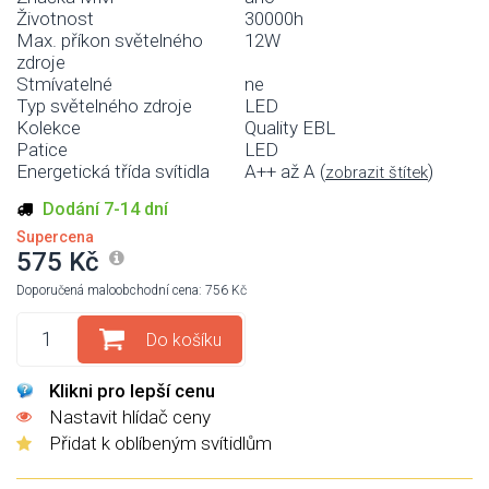
Životnost
30000h
Max. příkon světelného
12W
zdroje
Stmívatelné
ne
Typ světelného zdroje
LED
Kolekce
Quality EBL
Patice
LED
Energetická třída svítidla
A++ až A (
)
zobrazit štítek
Dodání 7-14 dní
Supercena
575 Kč
Doporučená maloobchodní cena: 756 Kč
Do košíku
Klikni pro lepší cenu
Nastavit hlídač ceny
Přidat k oblíbeným svítidlům