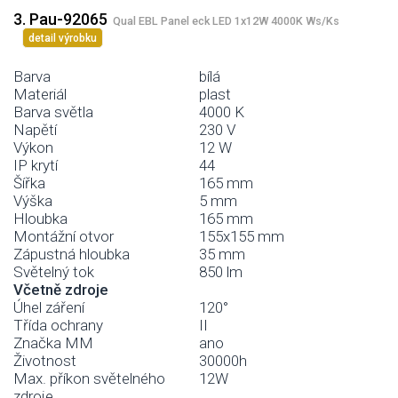
3. Pau-92065
Qual EBL Panel eck LED 1x12W 4000K Ws/Ks
detail výrobku
Barva
bílá
Materiál
plast
Barva světla
4000 K
Napětí
230 V
Výkon
12 W
IP krytí
44
Šířka
165 mm
Výška
5 mm
Hloubka
165 mm
Montážní otvor
155x155 mm
Zápustná hloubka
35 mm
Světelný tok
850 lm
Včetně zdroje
Úhel záření
120°
Třída ochrany
II
Značka MM
ano
Životnost
30000h
Max. příkon světelného
12W
zdroje