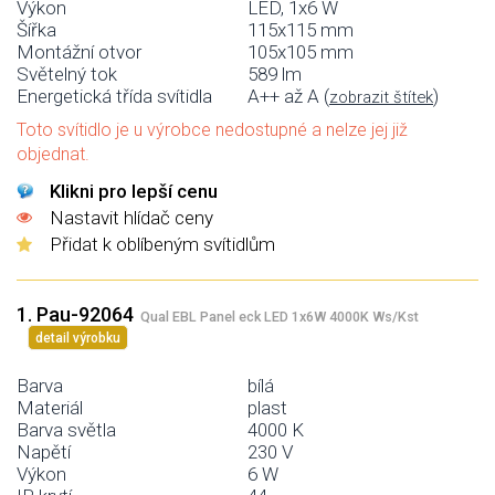
Výkon
LED, 1x6 W
Šířka
115x115 mm
Montážní otvor
105x105 mm
Světelný tok
589 lm
Energetická třída svítidla
A++ až A (
)
zobrazit štítek
Toto svítidlo je u výrobce nedostupné a nelze jej již
objednat.
Klikni pro lepší cenu
Nastavit hlídač ceny
Přidat k oblíbeným svítidlům
1. Pau-92064
Qual EBL Panel eck LED 1x6W 4000K Ws/Kst
detail výrobku
Barva
bílá
Materiál
plast
Barva světla
4000 K
Napětí
230 V
Výkon
6 W