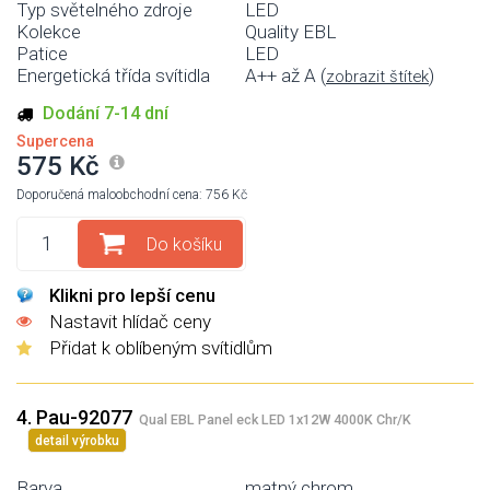
Typ světelného zdroje
LED
Kolekce
Quality EBL
Patice
LED
Energetická třída svítidla
A++ až A (
)
zobrazit štítek
Dodání 7-14 dní
Supercena
575 Kč
Doporučená maloobchodní cena: 756 Kč
Do košíku
Klikni pro lepší cenu
Nastavit hlídač ceny
Přidat k oblíbeným svítidlům
4. Pau-92077
Qual EBL Panel eck LED 1x12W 4000K Chr/K
detail výrobku
Barva
matný chrom