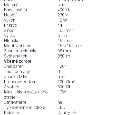
Materiál
plast
Barva světla
4000 K
Napětí
230 V
Výkon
12 W
IP krytí
44
Šířka
165 mm
Výška
5 mm
Hloubka
165 mm
Montážní otvor
155x155 mm
Zápustná hloubka
35 mm
Světelný tok
850 lm
Včetně zdroje
Úhel záření
120°
Třída ochrany
II
Značka MM
ano
Proudové zatížení
10000mA
Životnost
30000h
Max. příkon světelného
12W
zdroje
Stmívatelné
ne
Typ světelného zdroje
LED
Kolekce
Quality EBL