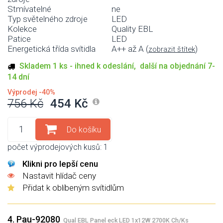
Stmívatelné
ne
Typ světelného zdroje
LED
Kolekce
Quality EBL
Patice
LED
Energetická třída svítidla
A++ až A (
)
zobrazit štítek
Skladem 1 ks - ihned k odeslání, další na objednání 7-
14 dní
Výprodej -40%
756 Kč
454 Kč
Do košíku
počet výprodejových kusů: 1
Klikni pro lepší cenu
Nastavit hlídač ceny
Přidat k oblíbeným svítidlům
4. Pau-92080
Qual EBL Panel eck LED 1x12W 2700K Ch/Ks