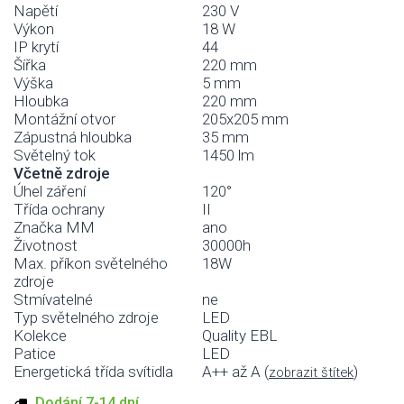
Napětí
230 V
Výkon
18 W
IP krytí
44
Šířka
220 mm
Výška
5 mm
Hloubka
220 mm
Montážní otvor
205x205 mm
Zápustná hloubka
35 mm
Světelný tok
1450 lm
Včetně zdroje
Úhel záření
120°
Třída ochrany
II
Značka MM
ano
Životnost
30000h
Max. příkon světelného
18W
zdroje
Stmívatelné
ne
Typ světelného zdroje
LED
Kolekce
Quality EBL
Patice
LED
Energetická třída svítidla
A++ až A (
)
zobrazit štítek
Dodání 7-14 dní