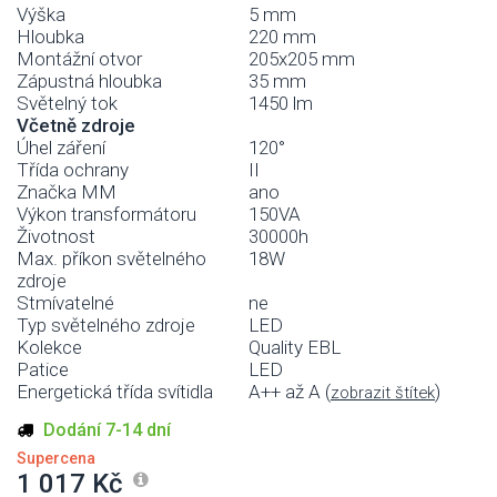
Výška
5 mm
Hloubka
220 mm
Montážní otvor
205x205 mm
Zápustná hloubka
35 mm
Světelný tok
1450 lm
Včetně zdroje
Úhel záření
120°
Třída ochrany
II
Značka MM
ano
Výkon transformátoru
150VA
Životnost
30000h
Max. příkon světelného
18W
zdroje
Stmívatelné
ne
Typ světelného zdroje
LED
Kolekce
Quality EBL
Patice
LED
Energetická třída svítidla
A++ až A (
)
zobrazit štítek
Dodání 7-14 dní
Supercena
1 017 Kč