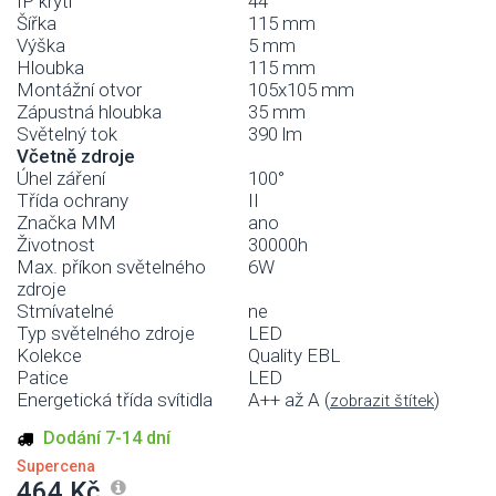
IP krytí
44
Šířka
115 mm
Výška
5 mm
Hloubka
115 mm
Montážní otvor
105x105 mm
Zápustná hloubka
35 mm
Světelný tok
390 lm
Včetně zdroje
Úhel záření
100°
Třída ochrany
II
Značka MM
ano
Životnost
30000h
Max. příkon světelného
6W
zdroje
Stmívatelné
ne
Typ světelného zdroje
LED
Kolekce
Quality EBL
Patice
LED
Energetická třída svítidla
A++ až A (
)
zobrazit štítek
Dodání 7-14 dní
Supercena
464 Kč