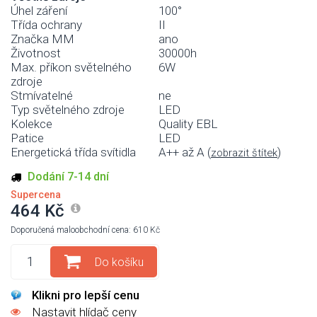
Úhel záření
100°
Třída ochrany
II
Značka MM
ano
Životnost
30000h
Max. příkon světelného
6W
zdroje
Stmívatelné
ne
Typ světelného zdroje
LED
Kolekce
Quality EBL
Patice
LED
Energetická třída svítidla
A++ až A (
)
zobrazit štítek
Dodání 7-14 dní
Supercena
464 Kč
Doporučená maloobchodní cena: 610 Kč
Do košíku
Klikni pro lepší cenu
Nastavit hlídač ceny