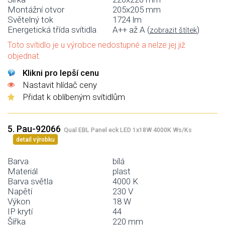
Montážní otvor
205x205 mm
Světelný tok
1724 lm
Energetická třída svítidla
A++ až A (
)
zobrazit štítek
Toto svítidlo je u výrobce nedostupné a nelze jej již
objednat.
Klikni pro lepší cenu
Nastavit hlídač ceny
Přidat k oblíbeným svítidlům
5. Pau-92066
Qual EBL Panel eck LED 1x18W 4000K Ws/Ks
detail výrobku
Barva
bílá
Materiál
plast
Barva světla
4000 K
Napětí
230 V
Výkon
18 W
IP krytí
44
Šířka
220 mm