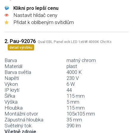
Klikni pro lepší cenu
Nastavit hlídač ceny
Přidat k oblíbeným svítidlům
2. Pau-92076
Qual EBL Panel eck LED 1x6W 4000K Chr/Ks
detail výrobku
Barva
matný chrom
Materiál
plast
Barva světla
4000 K
Napětí
230 V
Výkon
6 W
IP krytí
44
Šířka
115 mm
Výška
5 mm
Hloubka
115 mm
Montážní otvor
105x105 mm
Zápustná hloubka
35 mm
Světelný tok
390 lm
Včetně zdroje