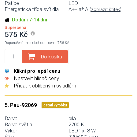
Patice
LED
Energetická třída svítidla
A++ až A (
)
zobrazit štítek
Dodání 7-14 dní
Supercena
575 Kč
Doporučená maloobchodní cena: 756 Kč
Do košíku
Klikni pro lepší cenu
Nastavit hlídač ceny
Přidat k oblíbeným svítidlům
5. Pau-92069
detail výrobku
Barva
bílá
Barva světla
2700 K
Výkon
LED 1x18 W
Šířka
220x220 mm