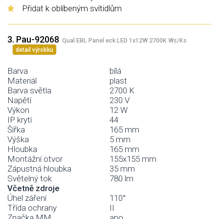
Přidat k oblíbeným svítidlům
3. Pau-92068
Qual EBL Panel eck LED 1x12W 2700K Ws/Ks
detail výrobku
Barva
bílá
Materiál
plast
Barva světla
2700 K
Napětí
230 V
Výkon
12 W
IP krytí
44
Šířka
165 mm
Výška
5 mm
Hloubka
165 mm
Montážní otvor
155x155 mm
Zápustná hloubka
35 mm
Světelný tok
780 lm
Včetně zdroje
Úhel záření
110°
Třída ochrany
II
Značka MM
ano