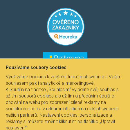
​​​
​​​​
Používáme soubory cookies
Využíváme cookies k zajištění funkčnosti webu a s Vaším
souhlasem pak i analytické a marketingové.
Kliknutím na tlačítko „Souhlasím“ vyjádříte svůj souhlas s
užitím souborů cookies a s užitím a předáním údajů o
chování na webu pro zobrazení cílené reklamy na
sociálních sítích a v reklamních sítích na dalších webech
našich partnerů. Nastavení cookies, personalizace a
reklamy si můžete změnit kliknutím na tlačítko „Upravit
nastavení“