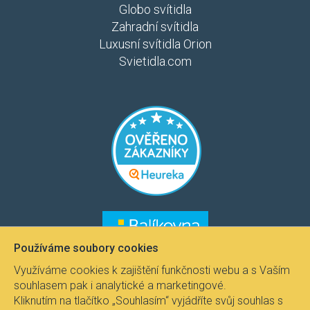
Globo svítidla
Zahradní svítidla
Luxusní svítidla Orion
Svietidla.com
​​​
​​​​
Používáme soubory cookies
Využíváme cookies k zajištění funkčnosti webu a s Vaším
souhlasem pak i analytické a marketingové.
Kliknutím na tlačítko „Souhlasím“ vyjádříte svůj souhlas s