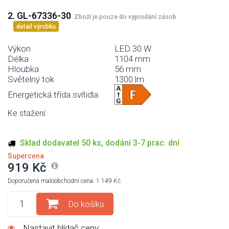
2. GL-67336-30
Zboží je pouze do vyprodání zásob
detail výrobku
Výkon
LED 30 W
Délka
1104 mm
Hloubka
56 mm
Světelný tok
1300 lm
Energetická třída svítidla
Ke stažení:
Sklad dodavatel 50 ks, dodání 3-7 prac. dní
Supercena
919 Kč
Doporučená maloobchodní cena: 1 149 Kč
Do košíku
Nastavit hlídač ceny