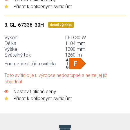
Přidat k oblíbeným svítidlům
3. GL-67336-30H
detail výrobku
Výkon
LED 30 W
Délka
1104 mm
Výška
1200 mm
Světelný tok
1260 lm
Energetická třída svítidla
Toto svítidlo je u výrobce nedostupné a nelze jej již
objednat.
Nastavit hlídač ceny
Přidat k oblíbeným svítidlům