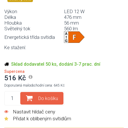
Výkon
LED 12 W
Délka
476 mm
Hloubka
56 mm
Světelný tok
560 lm
Energetická třída svítidla
Ke stažení:
Sklad dodavatel 50 ks, dodání 3-7 prac. dní
Supercena
516 Kč
Doporučená maloobchodní cena: 645 Kč
Do košíku
Nastavit hlídač ceny
Přidat k oblíbeným svítidlům