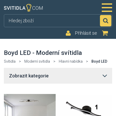
Hl
Přihlásit se
Boyd LED - Moderní svítidla
Svítidla
>
Moderní svítidla
>
Hlavní nabídka
>
Boyd LED
Zobrazit kategorie