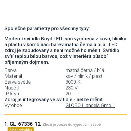
Společné parametry pro všechny typy:
Moderní svítidla Boyd LED jsou vyrobena z kovu, hliníku
a plastu v kombinaci barev matná černá a bílá. LED
zdroj je zabudovaný a není možné ho měnit. Svítidlo
svítí teplou bílou barvou, což v interiéru působí
přijemným dojmem.
Barva
matná černá / bílá
Materiál
kov / hliník / plast
Barva světla
3000 K
Napětí
230 V
IP krytí
20
Zdroj je integrovaný ve svítidle - nelze měnit
Výrobce
GLOBO Handels GmbH
1. GL-67336-12
Zboží je pouze do vyprodání zásob
detail výrobku