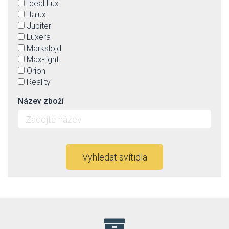
Ideal Lux
Italux
Jupiter
Luxera
Markslöjd
Max-light
Orion
Reality
Název zboží
Vyhledat svítidla