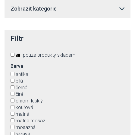
Zobrazit kategorie
Filtr
pouze produkty skladem
Barva
antika
bílá
černá
čirá
chrom-lesklý
kouřová
matná
matná mosaz
mosazná
rezavá