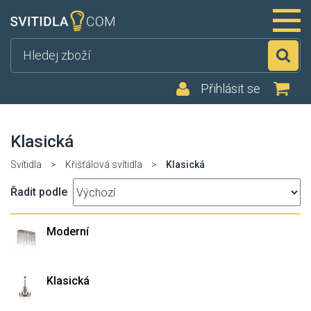
Hl
Přihlásit se
Klasická
Svítidla
>
Křišťálová svítidla
>
Klasická
Řadit podle
Moderní
Klasická