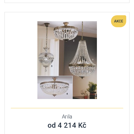
AKCE
Arila
od 4 214 Kč