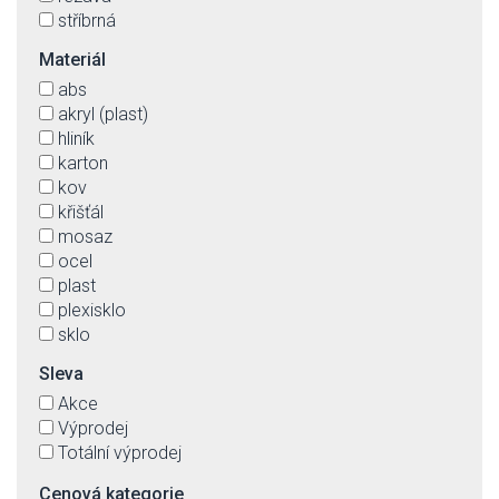
stříbrná
transparentní
Materiál
třešeň
abs
zlatá
akryl (plast)
žlutá
hliník
karton
kov
křišťál
mosaz
ocel
plast
plexisklo
sklo
textil
Sleva
textil(imit.)-vnější, plast vnitřní strana stínítek
Akce
Výprodej
Totální výprodej
Cenová kategorie