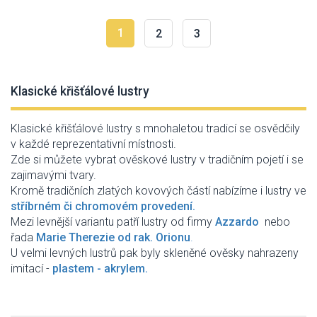
1
2
3
Klasické křišťálové lustry
Klasické křišťálové lustry s mnohaletou tradicí se osvědčily
v každé reprezentativní místnosti.
Zde si můžete vybrat ověskové lustry v tradičním pojetí i se
zajimavými tvary.
Kromě tradičních zlatých kovových částí nabízíme i lustry ve
stříbrném či chromovém provedení.
Mezi levnější variantu patří lustry od firmy
Azzardo
nebo
řada
Marie Therezie od rak. Orionu
.
U velmi levných lustrů pak byly skleněné ověsky nahrazeny
imitací -
plastem - akrylem.