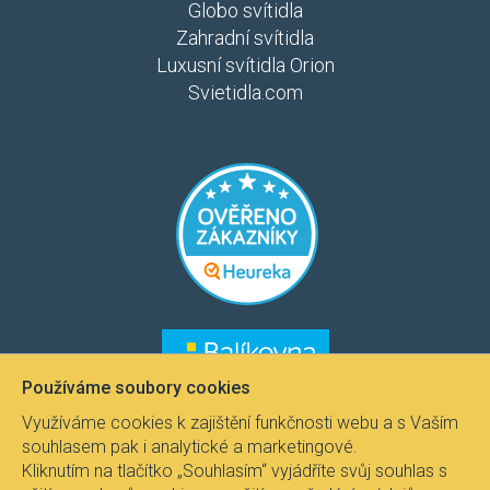
Globo svítidla
Zahradní svítidla
Luxusní svítidla Orion
Svietidla.com
​​​
​​​​
Používáme soubory cookies
Využíváme cookies k zajištění funkčnosti webu a s Vaším
souhlasem pak i analytické a marketingové.
Kliknutím na tlačítko „Souhlasím“ vyjádříte svůj souhlas s