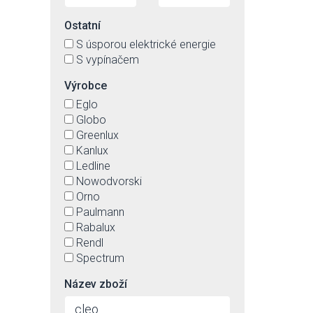
Ostatní
S úsporou elektrické energie
S vypínačem
Výrobce
Eglo
Globo
Greenlux
Kanlux
Ledline
Nowodvorski
Orno
Paulmann
Rabalux
Rendl
Spectrum
Název zboží