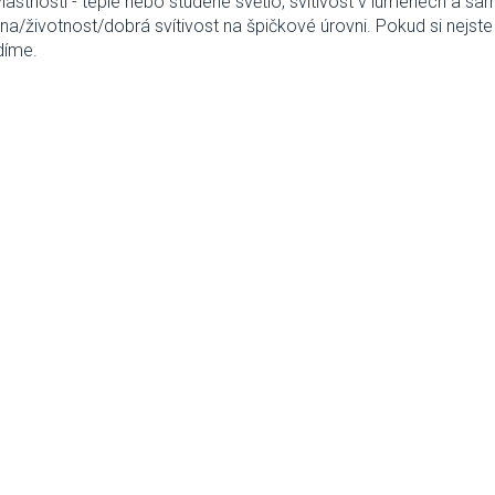
lastnosti -
teplé nebo studené světlo, svítivost v lumenech a s
a/životnost/dobrá svítivost na špičkové úrovni. Pokud si nejste 
díme.