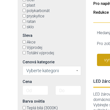
Pro napět
plast
polykarbonát
Redukce 
pryskyřice
ratan
sklo
textil
Hledaný
Sleva
Akce
Pro zob
Výprodej
Totální výprodej
vyn
Cenová kategorie
Vyberte kategorii
LED žáro
Cena
LED žárov
domácnost
Barva světla
Vybírejte 
Teplá bílá (3000K)