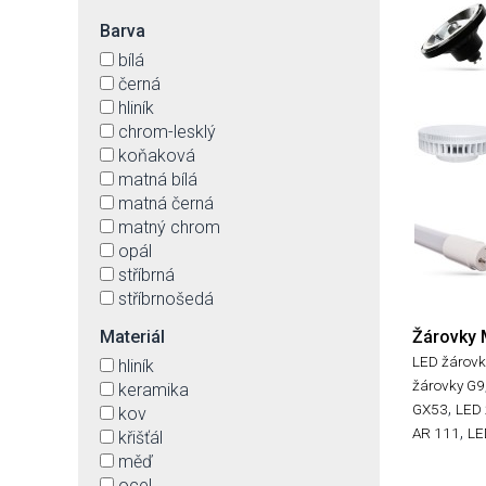
Barva
bílá
černá
hliník
chrom-lesklý
koňaková
matná bílá
matná černá
matný chrom
opál
stříbrná
stříbrnošedá
šedá
Materiál
Žárovky 
transparentní
LED žárovk
hliník
zlatá
žárovky G9
keramika
,
GX53
LED 
kov
,
AR 111
LE
křišťál
měď
ocel