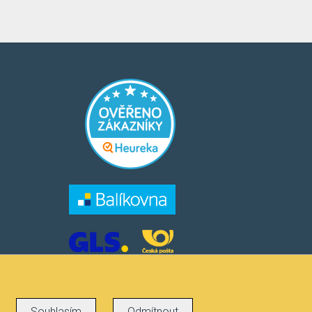
​​​
​​​​
Souhlasím
Odmítnout