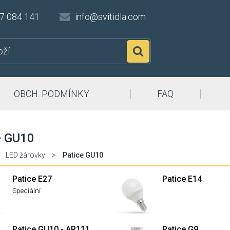
7 084 141
info@svitidla.com
Hledat
OBCH. PODMÍNKY
FAQ
e GU10
LED žárovky
>
Patice GU10
Patice E27
Patice E14
Speciální
Patice GU10 - AR111
Patice G9