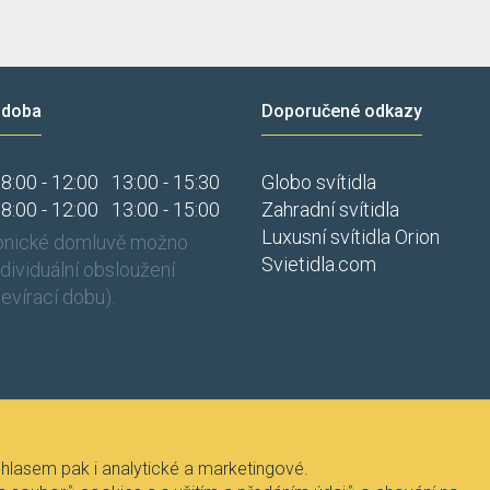
 doba
Doporučené odkazy
8:00 - 12:00
13:00 - 15:30
Globo svítidla
8:00 - 12:00
13:00 - 15:00
Zahradní svítidla
Luxusní svítidla Orion
fonické domluvě možno
Svietidla.com
individuální obsloužení
evírací dobu).
hlasem pak i analytické a marketingové.