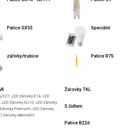
Patice GX53
Speciální
zářivky/trubice
Patice R7S
MI
Žárovky TKL
,
,
y E27
LED žárovky E14
LED
,
,
LED žárovky GU10
LED žárovky
S čidlem
,
žárovky Premium
LED žárovky
D žárovky dekorační
Patice B22d