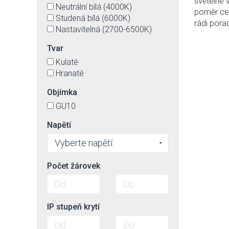
světelné v
Neutrální bílá (4000K)
poměr cen
Studená bílá (6000K)
rádi pora
Nastavitelná (2700-6500K)
Tvar
Kulaté
Hranaté
Objímka
GU10
Napětí
Vyberte napětí
Počet žárovek
IP stupeň krytí