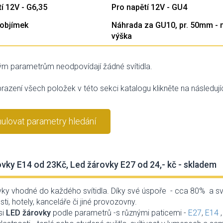
í 12V - G6,35
Pro napětí 12V - GU4
objímek
Náhrada za GU10, pr. 50mm - n
výška
m parametrům neodpovídají žádné svítidla.
razení všech položek v této sekci katalogu klikněte na následující
ulovat parametry hledání
vky E14 od 23Kč, Led žárovky E27 od 24,- kč - skladem
ky vhodné do každého svítidla. Díky své úspoře - cca 80% a své 
i, hotely, kanceláře či jiné provozovny.
si
LED žárovky
podle parametrů -
s různými paticemi -
E27
,
E14