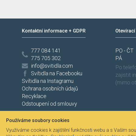
Kontaktní informace + GDPR
Otevírací
777 084 141
PO - ČT
775 705 302
PÁ
info@svitidla.com
Po tele
Svítidla na Facebooku
zajistit 
Svítidla na Instagramu
(mimo ot
Ochrana osobních údajů
Recyklace
Odstoupení od smlouvy
Používáme soubory cookies
Využíváme cookies k zajištění funkčnosti webu a s Vaším sou