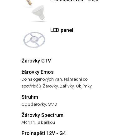
LED panel
Žárovky GTV
žárovky Emos
,
Do halogenových van
Náhradní do
,
,
,
spotřrbičů
Žárovky
Zářivky
Objímky
Struhm
,
COG žárovky
SMD
Žárovky Spectrum
,
AR 111
S baňkou
Pro napětí 12V - G4