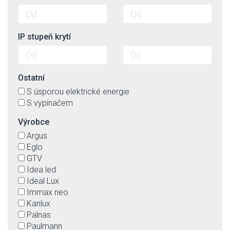
IP stupeň krytí
Ostatní
S úsporou elektrické energie
S vypínačem
Výrobce
Argus
Eglo
GTV
Idea led
Ideal Lux
Immax neo
Kanlux
Palnas
Paulmann