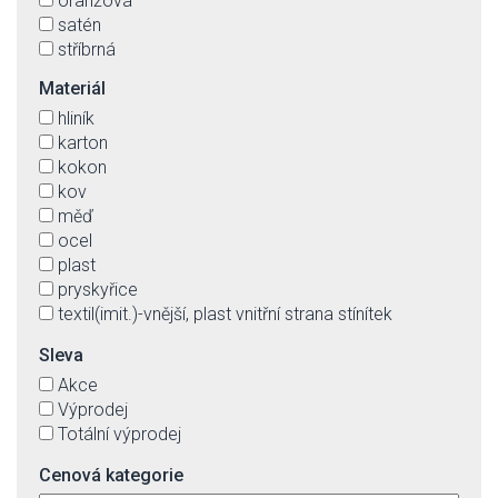
oranžová
satén
stříbrná
šedá
Materiál
transparentní
hliník
třešeň
karton
zelená
kokon
kov
měď
ocel
plast
pryskyřice
textil(imit.)-vnější, plast vnitřní strana stínítek
Sleva
Akce
Výprodej
Totální výprodej
Cenová kategorie