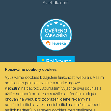
Svietidla.com
​​​
​​​​
Používáme soubory cookies
Využíváme cookies k zajištění funkčnosti webu a s Vaším
souhlasem pak i analytické a marketingové.
Kliknutím na tlačítko „Souhlasím“ vyjádříte svůj souhlas s
užitím souborů cookies a s užitím a předáním údajů o
chování na webu pro zobrazení cílené reklamy na
sociálních sítích a v reklamních sítích na dalších webech
našich partnerů. Nastavení cookies, personalizace a