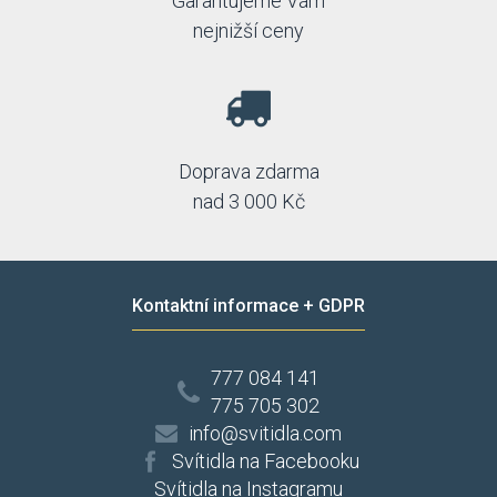
Garantujeme Vám
nejnižší ceny
Doprava zdarma
nad 3 000 Kč
Kontaktní informace + GDPR
777 084 141
775 705 302
info@svitidla.com
Svítidla na Facebooku
Svítidla na Instagramu