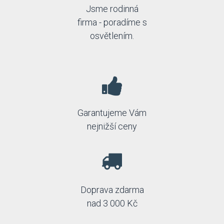
Lamkur
Jsme rodinná
Lampex
firma - poradíme s
LampGustaf
Landa
osvětlením.
Led2
Ledline
Linealight
Lucide
Lucis
Luminex
Lummax
Garantujeme Vám
Lummax2
nejnižší ceny
Luxera
MADE
Manámaná
Markslöjd
Massive
Masterlight
Doprava zdarma
Max-light
nad 3 000 Kč
Mi by Milagro
Nedes