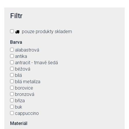
Filtr
pouze produkty skladem
Barva
alabastrová
antika
antracit - tmavě šedá
béžová
bílá
bílá metalíza
borovice
bronzová
bříza
buk
cappuccino
černá
Materiál
červená