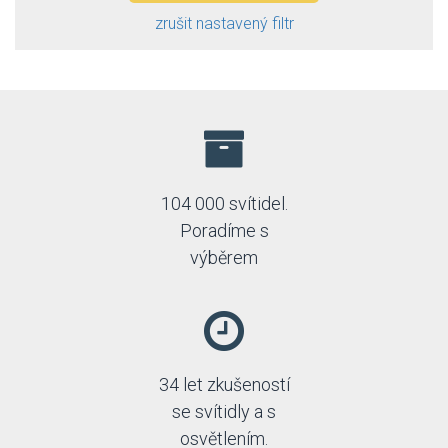
Esto
zrušit nastavený filtr
Fabas
FARO
Fire-lux
Fulgur
General Electric
Globo
Greenlux
GTV
104 000 svítidel.
Holdbox
Poradíme s
Honsel
Idea led
výběrem
Ideal Lux
Immax neo
Italux
Jupiter
Kaja
34 let zkušeností
Kanlux
Keter lighting
se svítidly a s
Klik
osvětlením.