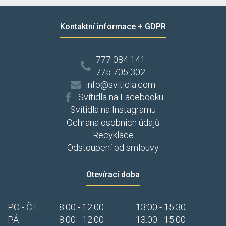
Nordlux
Nowodvorski
Kontaktní informace + GDPR
Odeon
OEM
Orion
777 084 141
Orno
775 705 302
Osram
info@svitidla.com
Palnas
Svítidla na Facebooku
Panlux
Paul Neuhaus
Svítidla na Instagramu
Paulmann
Ochrana osobních údajů
Perenz
Recyklace
Philips
Odstoupení od smlouvy
Polamp
Prezent
Otevírací doba
Rabalux
Rabaluxx
Reality
PO - ČT
8:00 - 12:00
13:00 - 15:30
Rendl
PÁ
8:00 - 12:00
13:00 - 15:00
Searchlight