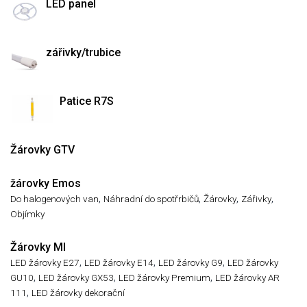
LED panel
zářivky/trubice
Patice R7S
Žárovky GTV
žárovky Emos
,
,
,
,
Do halogenových van
Náhradní do spotřrbičů
Žárovky
Zářivky
Objímky
Žárovky MI
,
,
,
LED žárovky E27
LED žárovky E14
LED žárovky G9
LED žárovky
,
,
,
GU10
LED žárovky GX53
LED žárovky Premium
LED žárovky AR
,
111
LED žárovky dekorační