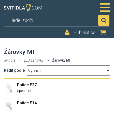
Hl
Přihlásit se
Žárovky MI
Svítidla
>
LED žárovky
>
Žárovky MI
Řadit podle
Patice E27
Speciální
Patice E14