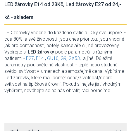
LED žárovky E14 od 23Kč, Led žárovky E27 od 24,-
kč - skladem
LED žárovky vhodné do každého svítidla. Díky své úspoře -
cca 80% a své životnosti- jsou dnes prioritou. jsou vhodné
jak pro domácnosti, hotely, kanceláře či jiné provozovny.
Vybírejte si
LED žárovky
podle parametrů -
s různými
paticemi -
E27
,
E14
,
GU10
,
G9,
GX53,
a jiné. Důležité
parametry jsou světelné vlastnosti -
teplé nebo studené
světlo, svítivost v lumenech a samozřejmě cena. Vybíráme
Led žárovky, které mají poměr cena/životnost/dobrá
svítivost na špičkové úrovni. Pokud si nejste jisti vhodným
výběrem, neváhejte se na nás obrátit, rádi poradíme.