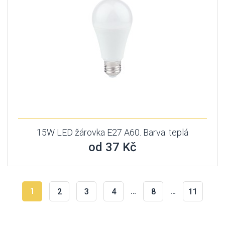
15W LED žárovka E27 A60. Barva: teplá
od 37 Kč
1
…
…
2
3
4
8
11