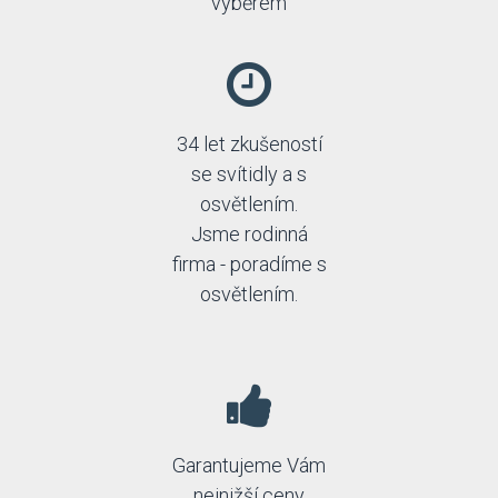
výběrem
34 let zkušeností
se svítidly a s
osvětlením.
Jsme rodinná
firma - poradíme s
osvětlením.
Garantujeme Vám
nejnižší ceny