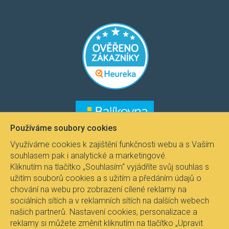
​​​
​​​​
Používáme soubory cookies
Využíváme cookies k zajištění funkčnosti webu a s Vaším
souhlasem pak i analytické a marketingové.
Kliknutím na tlačítko „Souhlasím“ vyjádříte svůj souhlas s
užitím souborů cookies a s užitím a předáním údajů o
chování na webu pro zobrazení cílené reklamy na
sociálních sítích a v reklamních sítích na dalších webech
našich partnerů. Nastavení cookies, personalizace a
reklamy si můžete změnit kliknutím na tlačítko „Upravit