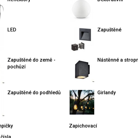
LED
Zapuštěné
Zapuštěné do země -
Nástěnné a stropn
pochůzí
Zapuštěné do podhledů
Girlandy
mpičky
Zapichovací
čísla