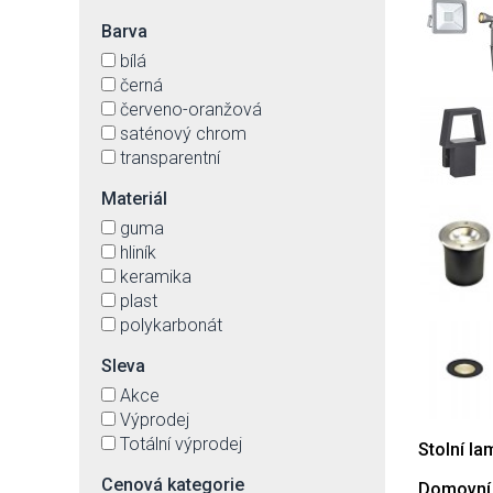
Barva
bílá
černá
červeno-oranžová
saténový chrom
transparentní
Materiál
guma
hliník
keramika
plast
polykarbonát
Sleva
Akce
Výprodej
Totální výprodej
Stolní la
Cenová kategorie
Domovní 