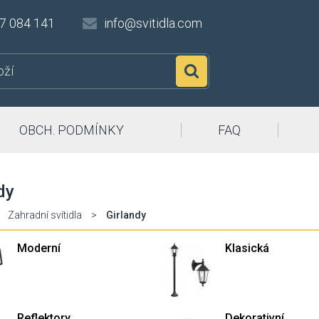
7 084 141
info@svitidla.com
Hledat
OBCH. PODMÍNKY
FAQ
dy
Zahradní svítidla
>
Girlandy
Moderní
Klasická
Reflektory
Dekorativní