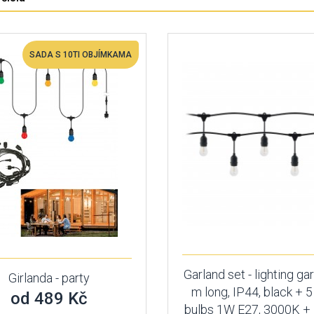
SADA S 10TI OBJÍMKAMA
Garland set - lighting ga
Girlanda - party
m long, IP44, black + 
od 489 Kč
bulbs 1W E27, 3000K + 