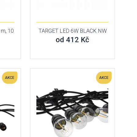
0 m, 10
TARGET LED 6W BLACK NW
od 412 Kč
AKCE
AKCE