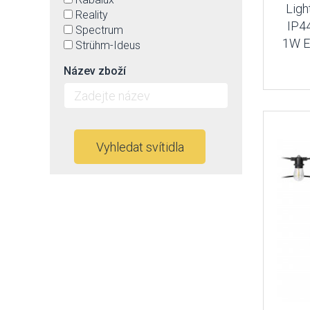
Ligh
Reality
IP44
Spectrum
1W E
Strühm-Ideus
Název zboží
Vyhledat svítidla