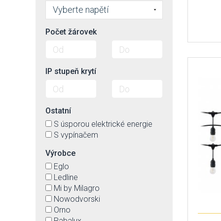
Vyberte napětí
Počet žárovek
IP stupeň krytí
Ostatní
S úsporou elektrické energie
S vypínačem
Výrobce
Eglo
Ledline
Mi by Milagro
Nowodvorski
Orno
Rabalux