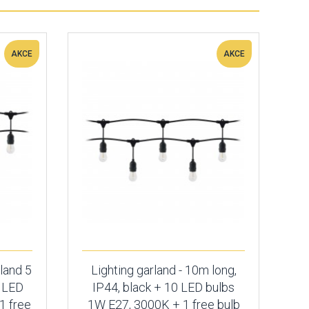
AKCE
AKCE
rland 5
Lighting garland - 10m long,
5 LED
IP44, black + 10 LED bulbs
1 free
1W E27, 3000K + 1 free bulb