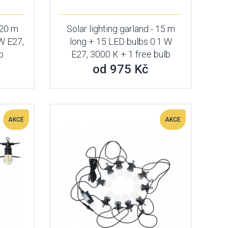
 20 m
Solar lighting garland - 15 m
W E27,
long + 15 LED bulbs 0.1 W
b
E27, 3000 K + 1 free bulb
od 975 Kč
AKCE
AKCE