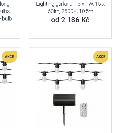
long,
Lighting garland, 15 x 1W, 15 x
bulbs
60lm, 2500K, 10.5m
 bulb
od 2 186 Kč
AKCE
AKCE