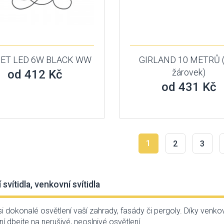
ET LED 6W BLACK WW
GIRLAND 10 METRŮ 
žárovek)
od 412 Kč
od 431 Kč
1
2
3
svítidla, venkovní svítidla
si dokonalé osvětlení vaší zahrady, fasády či pergoly. Díky venk
í dbejte na nerušivé, neoslnivé osvětlení.