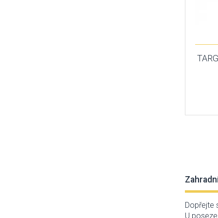
TARG
Zahradní 
Dopřejte 
U posezen