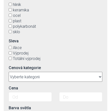
hliník
keramika
ocel
plast
polykarbonát
sklo
Sleva
Akce
Výprodej
Totální výprodej
Cenová kategorie
Cena
Barva světla