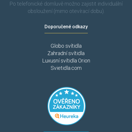
Po telefonické domluvě možno zajistit individuální
obsloužení (mimo otevírací dobu).
Doporučené odkazy
Globo svítidla
Zahradní svítidla
Luxusní svítidla Orion
Svietidla.com
​​​
​​​​