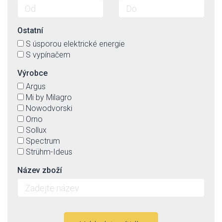
Ostatní
S úsporou elektrické energie
S vypínačem
Výrobce
Argus
Mi by Milagro
Nowodvorski
Orno
Sollux
Spectrum
Strühm-Ideus
Název zboží