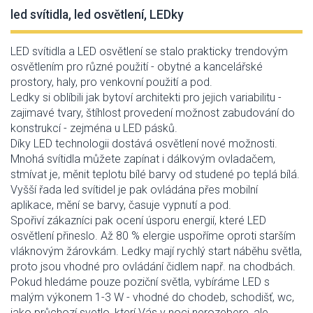
led svítidla, led osvětlení, LEDky
LED svítidla a LED osvětlení se stalo prakticky trendovým
osvětlením pro různé použití - obytné a kancelářské
prostory, haly, pro venkovní použití a pod.
Ledky si oblíbili jak bytoví architekti pro jejich variabilitu -
zajimavé tvary, štíhlost provedení možnost zabudování do
konstrukcí - zejména u LED pásků.
Díky LED technologii dostává osvětlení nové možnosti.
Mnohá svítidla můžete zapínat i dálkovým ovladačem,
stmívat je, měnit teplotu bílé barvy od studené po teplá bílá.
Vyšší řada led svítidel je pak ovládána přes mobilní
aplikace, mění se barvy, časuje vypnutí a pod.
Spořiví zákazníci pak ocení úsporu energií, které LED
osvětlení přineslo. Až 80 % elergie uspoříme oproti starším
vláknovým žárovkám. Ledky mají rychlý start náběhu světla,
proto jsou vhodné pro ovládání čidlem např. na chodbách.
Pokud hledáme pouze poziční světla, vybíráme LED s
malým výkonem 1-3 W - vhodné do chodeb, schodišť, wc,
jako průchozí svetlo, kterí Vás v noci nerozebere, ale