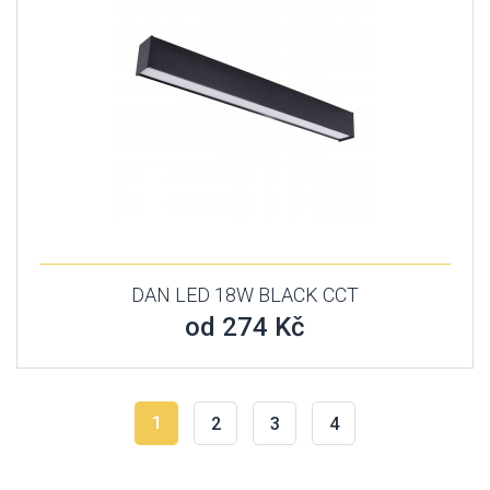
DAN LED 18W BLACK CCT
od 274 Kč
1
2
3
4