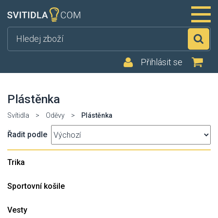
Hl
Přihlásit se
Plástěnka
Svítidla
>
Oděvy
>
Plástěnka
Řadit podle
Trika
Sportovní košile
Vesty