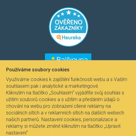
​​​
​​​​
Používáme soubory cookies
Využíváme cookies k zajištění funkčnosti webu a s Vaším
souhlasem pak i analytické a marketingové.
Kliknutím na tlačítko „Souhlasím“ vyjádříte svůj souhlas s
užitím souborů cookies a s užitím a předáním údajů o
chování na webu pro zobrazení cílené reklamy na
sociálních sítích a v reklamních sítích na dalších webech
našich partnerů. Nastavení cookies, personalizace a
reklamy si můžete změnit kliknutím na tlačítko „Upravit
nastavení“