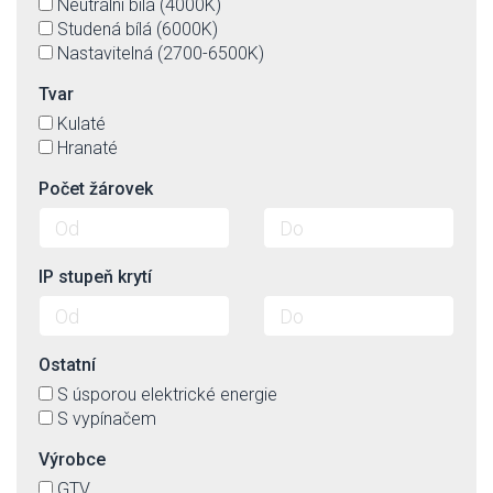
Neutrální bílá (4000K)
Studená bílá (6000K)
Nastavitelná (2700-6500K)
Tvar
Kulaté
Hranaté
Počet žárovek
IP stupeň krytí
Ostatní
S úsporou elektrické energie
S vypínačem
Výrobce
GTV