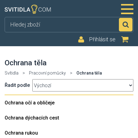
Hl
Přihlásit se
Ochrana těla
Svítidla
>
Pracovní pomůcky
>
Ochrana těla
Řadit podle
Ochrana očí a obličeje
Ochrana dýchacích cest
Ochrana rukou