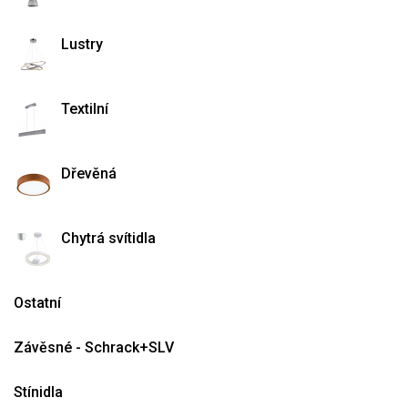
Lustry
Textilní
Dřevěná
Chytrá svítidla
Ostatní
Závěsné - Schrack+SLV
Stínidla