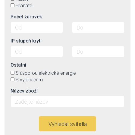
Hranaté
Počet žárovek
IP stupeň krytí
Ostatní
S úsporou elektrické energie
S vypínačem
Název zboží
Vyhledat svítidla