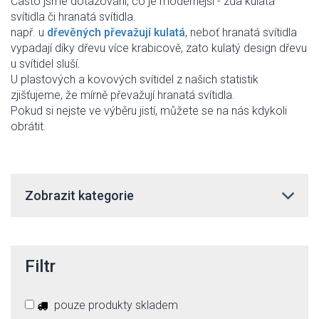
Často jsme dotazováni, co je modernější - zda kulatá
svítidla či hranatá svítidla.
např. u
dřevěných převažují kulatá
, neboť hranatá svítidla
vypadají díky dřevu více krabicově, zato kulatý design dřevu
u svítidel sluší.
U plastových a kovových svítidel z našich statistik
zjišťujeme, že mírně převažují hranatá svítidla.
Pokud si nejste ve výběru jistí, můžete se na nás kdykoli
obrátit.
Zobrazit kategorie
Filtr
pouze produkty skladem