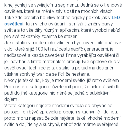
k nejrychleji se vyvíjejícímu segmentu. Jedná se o trendové
osvětlení, které se mění v závislosti na módních vlnách.
Také zde probíhá bouřlivý technologický pokrok jak v
LED
osvětlení
,
tak i v jeho ovládání - stmívání, změny barvy
světla a to vše díky různým aplikacím, které výrobci nabízí
pro své zákazníky zdarma ke stažení.
Jako stálici v moderních svítidlech bych uvedl bílé opálové
sklo, které si již 100 let razí cestu napříč generacemi, je
nadčasové a každá zavedená firma vyrábějící osvětlení či
její návrháři s tímto materiálem pracují. Bílé opálové sklo v
osvětlovací technice je tak stálicí a pokud mu designér
vtiskne správný tvar, dá se říci, že nestárne.
Někdy je těžké říci, kdy je moderní světlo již retro světlem.
Proto v této kategorii můžete mít pocit, že některá svítidla
patří do jiné kategorie, nicméně se jedná o subjektivní
dojem .
V této kategorii najdete moderní svítidla do obyvacího
pokoje. Ten bývá zpravidla propojen s kuchyní či jídelnou,
proto mohu napsat, že zde najdete také vhodné moderní
svítidla do jídelny a kuchyně, neboť zde máme uveřejněné