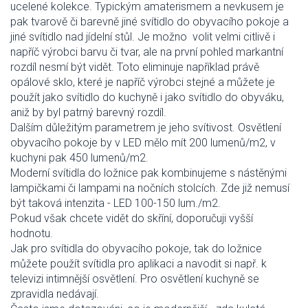
ucelené kolekce. Typickým amaterismem a nevkusem je
pak tvarově či barevně jiné svítidlo do obyvacího pokoje a
jiné svítidlo nad jídelní stůl. Je možno volit velmi citlivě i
napříč výrobci barvu či tvar, ale na první pohled markantní
rozdíl nesmí být vidět. Toto eliminuje například právě
opálové sklo, které je napříč výrobci stejné a můžete je
použít jako svítidlo do kuchyně i jako svítidlo do obyváku,
aniž by byl patrný barevný rozdíl.
Dalším důležitým parametrem je jeho svítivost. Osvětlení
obyvacího pokoje by v LED mělo mít 200 lumenů/m2, v
kuchyni pak 450 lumenů/m2.
Moderní svítidla do ložnice pak kombinujeme s nástěnými
lampičkami či lampami na nočních stolcích. Zde již nemusí
být taková intenzita - LED 100-150 lum./m2.
Pokud však chcete vidět do skříní, doporučuji vyšší
hodnotu.
Jak pro svítidla do obyvacího pokoje, tak do ložnice
můžete použít svítidla pro aplikaci a navodit si např. k
televizi intimnější osvětlení. Pro osvětlení kuchyně se
zpravidla nedávají.