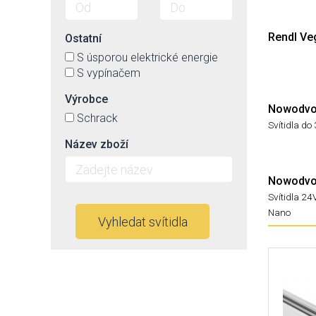
Rendl Ve
Ostatní
S úsporou elektrické energie
S vypínačem
Výrobce
Nowodvor
Schrack
Svítidla do 
Název zboží
Nowodvor
Svítidla 2
Nano
Vyhledat svítidla