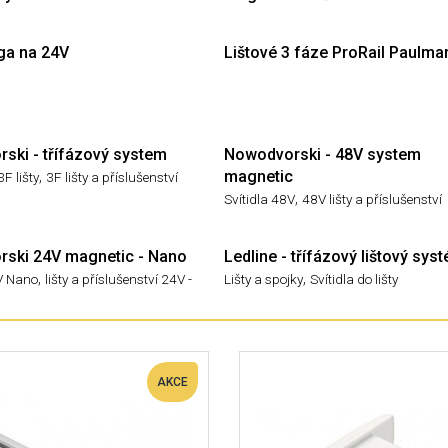
ga na 24V
Lištové 3 fáze ProRail Paulma
ski - třífázový system
Nowodvorski - 48V system
,
magnetic
3F lišty
3F lišty a příslušenství
,
Svítidla 48V
48V lišty a příslušenství
ski 24V magnetic - Nano
Ledline - třífázový lištový sys
,
,
4V Nano
lišty a příslušenství 24V -
Lišty a spojky
Svítidla do lišty
AKCE