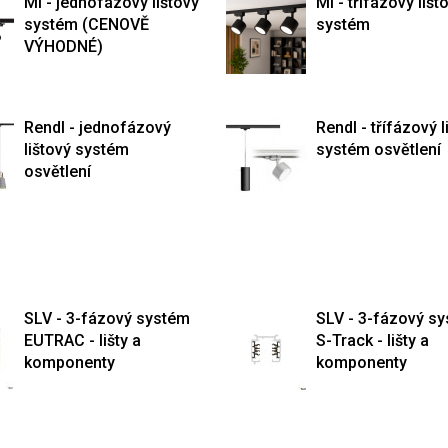
Mi - jednofázový lištový
Mi - třífázový lišt
systém (CENOVĚ
systém
VÝHODNÉ)
Rendl - jednofázový
Rendl - třífázový l
lištový systém
systém osvětlení
osvětlení
SLV - 3-fázový systém
SLV - 3-fázový s
EUTRAC - lišty a
S-Track - lišty a
komponenty
komponenty