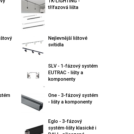
ový
TK-LIGHTING -
třífazová lišta
ištový
Nejlevnější lištové
svítidla
SLV - 1-fázový systém
EUTRAC - lišty a
komponenty
ystém
One - 3-fázový systém
- lišty a komponenty
Eglo - 3-fázový
systém-lišty klasické i