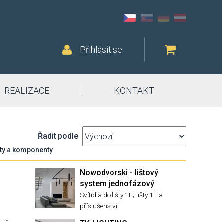
Přihlásit se
REALIZACE
KONTAKT
Řadit podle
šty a komponenty
Nowodvorski - lištový
system jednofázový
,
Svítidla do lišty 1F
lišty 1F a
příslušenství