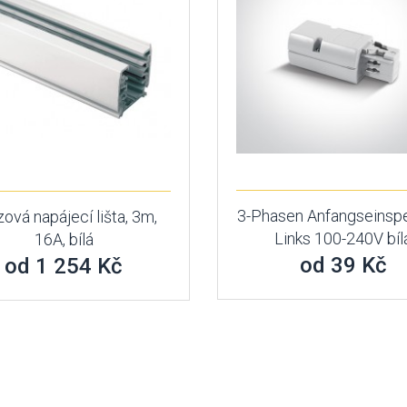
3-Phasen Anfangseinsp
zová napájecí lišta, 3m,
Links 100-240V bíl
16A, bílá
od 39 Kč
od 1 254 Kč