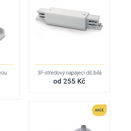
vou
3F-středový napájecí díl, bílá
od 255 Kč
AKCE