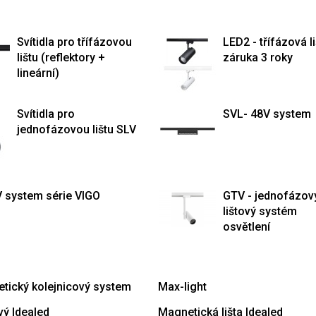
Svítidla pro třífázovou
LED2 - třífázová li
lištu (reflektory +
záruka 3 roky
lineární)
Svítidla pro
SVL- 48V system
jednofázovou lištu SLV
V system série VIGO
GTV - jednofázov
lištový systém
osvětlení
tický kolejnicový system
Max-light
vý Idealed
Magnetická lišta Idealed