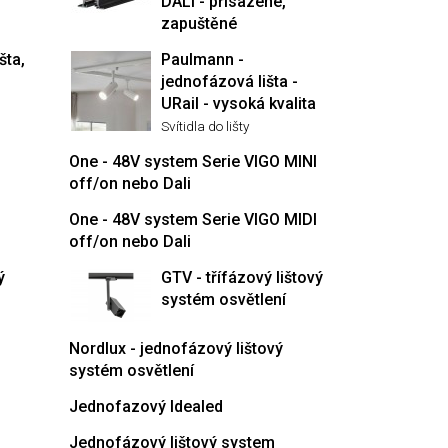
DALI - přisazené,
zapuštěné
šta,
Paulmann -
jednofázová lišta -
URail - vysoká kvalita
Svítidla do lišty
One - 48V system Serie VIGO MINI
off/on nebo Dali
One - 48V system Serie VIGO MIDI
off/on nebo Dali
ý
GTV - třífázový lištový
systém osvětlení
Nordlux - jednofázový lištový
systém osvětlení
Jednofazový Idealed
Jednofázový lištový system