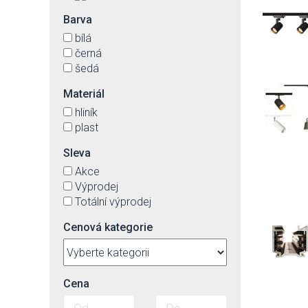
Barva
bílá
černá
šedá
Materiál
hliník
plast
Sleva
Akce
Výprodej
Totální výprodej
Cenová kategorie
Cena