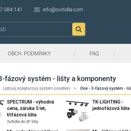
7 084 141
info@svitidla.com
Hledat
OBCH. PODMÍNKY
FAQ
3-fázový systém - lišty a komponenty
Lištový, kolejnicový system osvětlení
>
One - 3-fázový systém - li
SPECTRUM - výhodná
TK-LIGHTING -
cena, záruka 5 let,
jednofázová lišta
třífázová lišta
Svítidla do 3F lišty