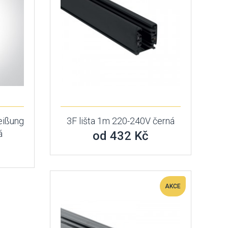
eißung
3F lišta 1m 220-240V černá
á
od 432 Kč
AKCE