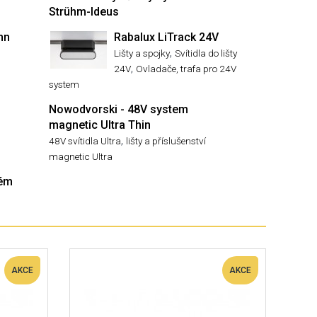
Strühm-Ideus
nn
Rabalux LiTrack 24V
,
Lišty a spojky
Svítidla do lišty
,
24V
Ovladače, trafa pro 24V
system
Nowodvorski - 48V system
magnetic Ultra Thin
,
48V svítidla Ultra
lišty a příslušenství
magnetic Ultra
tém
AKCE
AKCE