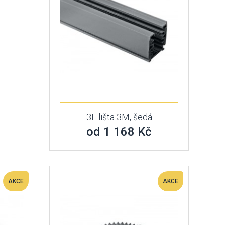
3F lišta 3M, šedá
od 1 168 Kč
AKCE
AKCE