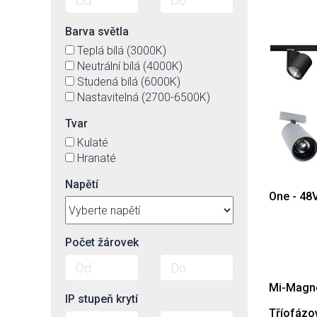
Barva světla
Teplá bílá (3000K)
Neutrální bílá (4000K)
Studená bílá (6000K)
Nastavitelná (2700-6500K)
Tvar
Kulaté
Hranaté
Napětí
One - 48
Počet žárovek
Mi-Magne
IP stupeň krytí
Tříofázo