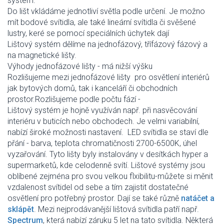
systém.
Do lišt vkládáme jednotliví světla podle určení. Je možno
mít bodové svítidla, ale také lineární svítidla či svěšené
lustry, keré se pomocí speciálních úchytek dají
Lištový systém dělíme na jednofázový, třífázový fázový a
na magnetické lišty.
Výhody jednofázové lišty - má nižší výšku
Rozlišujeme mezi jednofázové lišty pro osvětlení interiérů
jak bytových domů, tak i kanceláří či obchodních
prostor.Rozlišujeme podle počtu fází -
Lištový systém je hojně využíván např. při nasvěcování
interiéru v buticích nebo obchodech. Je velmi variabilní,
nabízí široké možnosti nastavení. LED svítidla se staví dle
přání - barva, teplota chromatičnosti 2700-6500K, úhel
vyzařování. Tyto lišty byly instalovány v desítkách hyper a
supermarketů, kde celodenně svítí. Lištové systémy jsou
oblíbené zejména pro svou velkou flxibilitu-můžete si měnit
vzdalenost svítidel od sebe a tím zajistit dostatečné
osvětlení pro potřebný prostor. Dají se také různě
natáčet a
sklápět
. Mezi nejprodávanější lištová svítidla patří např.
Spectrum
, která nabízí záruku 5 let na tato svítidla. Některá