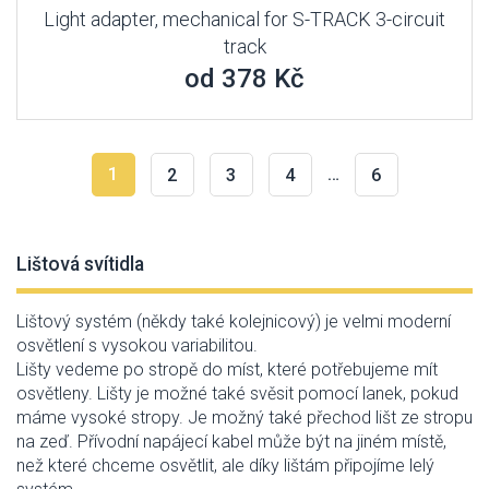
Light adapter, mechanical for S-TRACK 3-circuit
track
od 378 Kč
1
…
2
3
4
6
Lištová svítidla
Lištový systém (někdy také kolejnicový) je velmi moderní
osvětlení s vysokou variabilitou.
Lišty vedeme po stropě do míst, které potřebujeme mít
osvětleny. Lišty je možné také svěsit pomocí lanek, pokud
máme vysoké stropy. Je možný také přechod lišt ze stropu
na zeď. Přívodní napájecí kabel může být na jiném místě,
než které chceme osvětlit, ale díky lištám připojíme lelý