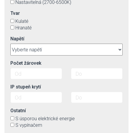
Nastavitelná (2700-6500K)
Tvar
Kulaté
Hranaté
Napětí
Počet žárovek
IP stupeň krytí
Ostatní
S úsporou elektrické energie
S vypínačem