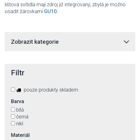
lištová svítidla mají zdroj již integrovaný, zbylá je možno
osadit žárovkami
GU10
.
Zobrazit kategorie
Filtr
pouze produkty skladem
Barva
bílá
černá
nikl
Materiál