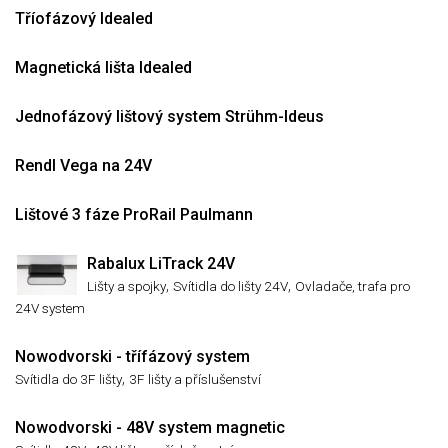
Tříofázový Idealed
Magnetická lišta Idealed
Jednofázový lištový system Strühm-Ideus
Rendl Vega na 24V
Lištové 3 fáze ProRail Paulmann
Rabalux LiTrack 24V
,
,
Lišty a spojky
Svítidla do lišty 24V
Ovladače, trafa pro
24V system
Nowodvorski - třífázový system
,
Svítidla do 3F lišty
3F lišty a příslušenství
Nowodvorski - 48V system magnetic