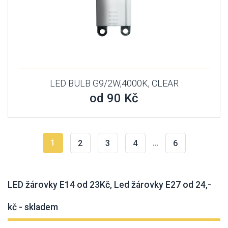
LED BULB G9/2W,4000K, CLEAR
od 90 Kč
1
…
2
3
4
6
LED žárovky E14 od 23Kč, Led žárovky E27 od 24,-
kč - skladem