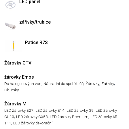
LED panel
zářivky/trubice
Patice R7S
Žárovky GTV
žárovky Emos
,
,
,
,
Do halogenových van
Náhradní do spotřrbičů
Žárovky
Zářivky
Objímky
Žárovky MI
,
,
,
LED žárovky E27
LED žárovky E14
LED žárovky G9
LED žárovky
,
,
,
GU10
LED žárovky GX53
LED žárovky Premium
LED žárovky AR
,
111
LED žárovky dekorační