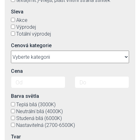
textil(imit.)-vnější, plast vnitřní strana stínítek
Sleva
Akce
Výprodej
Totální výprodej
Cenová kategorie
Cena
Barva světla
Teplá bílá (3000K)
Neutrální bílá (4000K)
Studená bílá (6000K)
Nastavitelná (2700-6500K)
Tvar