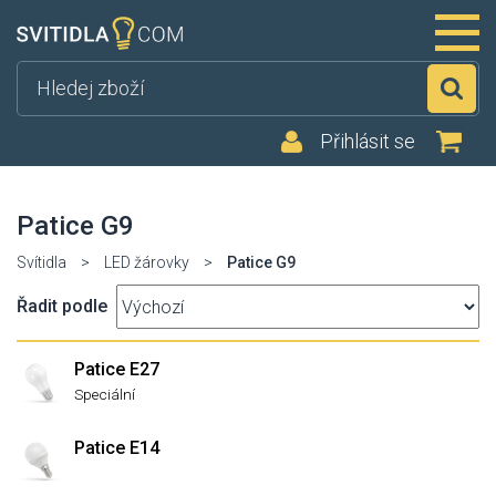
Hl
Přihlásit se
Patice G9
Svítidla
>
LED žárovky
>
Patice G9
Řadit podle
Patice E27
Speciální
Patice E14