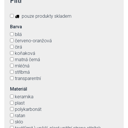
Filtr
pouze produkty skladem
Barva
bílá
červeno-oranžová
čirá
koňaková
matná černá
mléčná
stříbrná
transparentní
Materiál
keramika
plast
polykarbonát
ratan
sklo