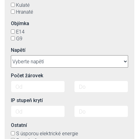
Kulaté
Hranaté
Objímka
E14
G9
Napětí
Počet žárovek
IP stupeň krytí
Ostatní
S úsporou elektrické energie