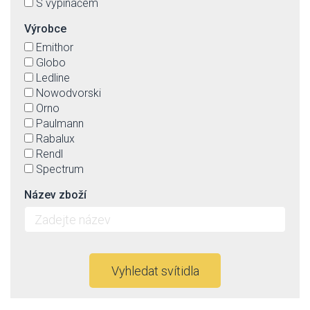
S vypínačem
Výrobce
Emithor
Globo
Ledline
Nowodvorski
Orno
Paulmann
Rabalux
Rendl
Spectrum
Název zboží
Vyhledat svítidla