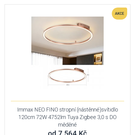
AKCE
Immax NEO FINO stropní (nástěnné)svítidlo
120cm 72W 4752lm Tuya Zigbee 3,0 s DO
měděné
od 7 564 Kč