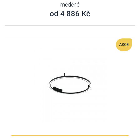
měděné
od 4 886 Kč
AKCE