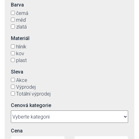
Barva
černá
měď
zlatá
Materiál
hliník
kov
plast
Sleva
Akce
Výprodej
Totální výprodej
Cenová kategorie
Cena