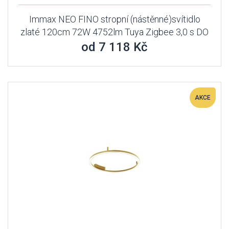
Immax NEO FINO stropní (nástěnné)svítidlo
zlaté 120cm 72W 4752lm Tuya Zigbee 3,0 s DO
od 7 118 Kč
AKCE