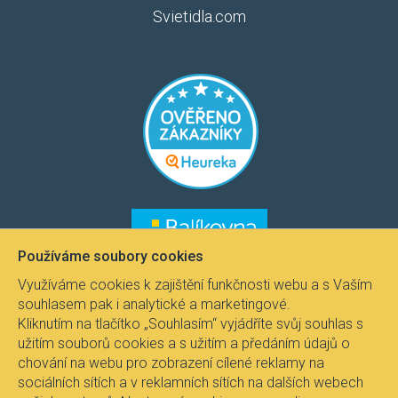
Svietidla.com
​​​
​​​​
Používáme soubory cookies
Využíváme cookies k zajištění funkčnosti webu a s Vaším
souhlasem pak i analytické a marketingové.
Kliknutím na tlačítko „Souhlasím“ vyjádříte svůj souhlas s
užitím souborů cookies a s užitím a předáním údajů o
chování na webu pro zobrazení cílené reklamy na
sociálních sítích a v reklamních sítích na dalších webech