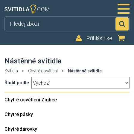
Hl
Přihlásit se
Nástěnné svítidla
Svítidla
>
Chytré osvětlení
>
Nástěnné svítidla
Řadit podle
Chytré osvětlení Zigbee
Chytré pásky
Chytré žárovky