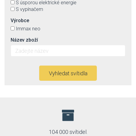
S úsporou elektrické energie
S vypínačem
Výrobce
Immax neo
Název zboží
Vyhledat svítidla
104 000 svítidel.